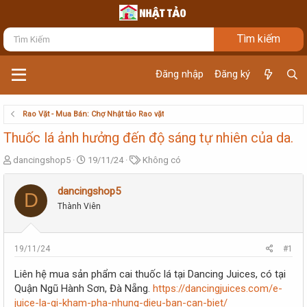
Đăng nhập
Đăng ký
Rao Vặt - Mua Bán: Chợ Nhật tảo Rao vặt
Thuốc lá ảnh hưởng đến độ sáng tự nhiên của da.
T
N
T
dancingshop5
19/11/24
Không có
h
g
ừ
r
à
k
dancingshop5
D
e
y
h
Thành Viên
a
g
ó
d
ử
a
s
i
t
19/11/24
#1
a
r
Liên hệ mua sản phẩm cai thuốc lá tại Dancing Juices, có tại
t
Quận Ngũ Hành Sơn, Đà Nẵng.
https://dancingjuices.com/e-
e
juice-la-gi-kham-pha-nhung-dieu-ban-can-biet/