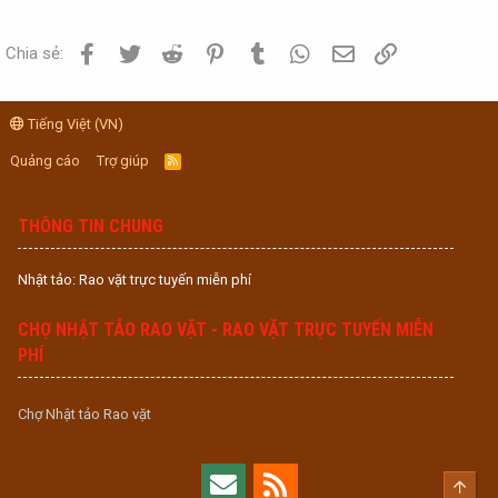
Facebook
Twitter
Reddit
Pinterest
Tumblr
WhatsApp
Email
Link
Chia sẻ:
Tiếng Việt (VN)
Quảng cáo
Trợ giúp
R
S
S
THÔNG TIN CHUNG
Nhật tảo: Rao vặt trực tuyến miễn phí
CHỢ NHẬT TẢO RAO VẶT - RAO VẶT TRỰC TUYẾN MIỄN
PHÍ
Chợ Nhật tảo Rao vặt
Top