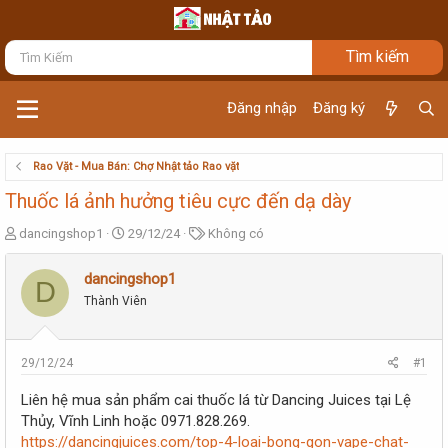
Đăng nhập
Đăng ký
Rao Vặt - Mua Bán: Chợ Nhật tảo Rao vặt
Thuốc lá ảnh hưởng tiêu cực đến dạ dày
T
N
T
dancingshop1
29/12/24
Không có
h
g
ừ
r
à
k
dancingshop1
D
e
y
h
Thành Viên
a
g
ó
d
ử
a
s
i
t
29/12/24
#1
a
r
Liên hệ mua sản phẩm cai thuốc lá từ Dancing Juices tại Lệ
t
Thủy, Vĩnh Linh hoặc 0971.828.269.
e
https://dancingjuices.com/top-4-loai-bong-gon-vape-chat-