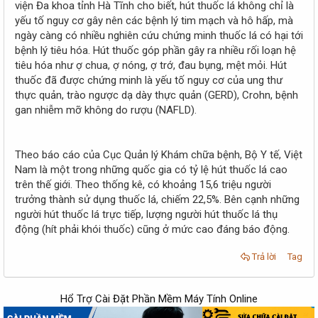
viện Đa khoa tỉnh Hà Tĩnh cho biết, hút thuốc lá không chỉ là
yếu tố nguy cơ gây nên các bệnh lý tim mạch và hô hấp, mà
ngày càng có nhiều nghiên cứu chứng minh thuốc lá có hại tới
bệnh lý tiêu hóa. Hút thuốc góp phần gây ra nhiều rối loạn hệ
tiêu hóa như ợ chua, ợ nóng, ợ trớ, đau bụng, mệt mỏi. Hút
thuốc đã được chứng minh là yếu tố nguy cơ của ung thư
thực quản, trào ngược dạ dày thực quản (GERD), Crohn, bệnh
gan nhiễm mỡ không do rượu (NAFLD).
Theo báo cáo của Cục Quản lý Khám chữa bệnh, Bộ Y tế, Việt
Nam là một trong những quốc gia có tỷ lệ hút thuốc lá cao
trên thế giới. Theo thống kê, có khoảng 15,6 triệu người
trưởng thành sử dụng thuốc lá, chiếm 22,5%. Bên cạnh những
người hút thuốc lá trực tiếp, lượng người hút thuốc lá thụ
động (hít phải khói thuốc) cũng ở mức cao đáng báo động.
Trả lời
Tag
Hổ Trợ Cài Đặt Phần Mềm Máy Tính Online