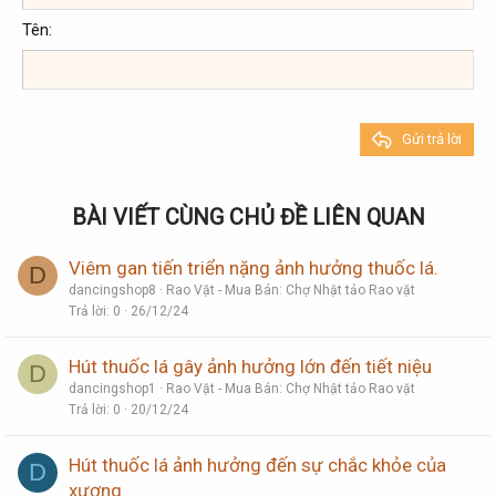
Heading 2
Georgia
15
Justify text
Tên
Tăng lề
Heading 3
18
Tahoma
22
Times New Roman
26
Trebuchet MS
Gửi trả lời
Verdana
BÀI VIẾT CÙNG CHỦ ĐỀ LIÊN QUAN
Viêm gan tiến triển nặng ảnh hưởng thuốc lá.
D
dancingshop8
Rao Vặt - Mua Bán: Chợ Nhật tảo Rao vặt
Trả lời
0
26/12/24
Hút thuốc lá gây ảnh hưởng lớn đến tiết niệu
D
dancingshop1
Rao Vặt - Mua Bán: Chợ Nhật tảo Rao vặt
Trả lời
0
20/12/24
Hút thuốc lá ảnh hưởng đến sự chắc khỏe của
D
xương