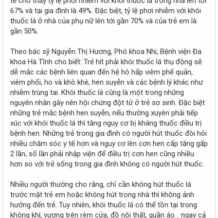
tế cho thấy tỷ lệ phơi nhiễm với khói thuốc lá trong nhà lên tới
67% và tại gia đình là 49%. Đặc biệt, tỷ lệ phơi nhiễm với khói
thuốc lá ở nhà của phụ nữ lên tới gần 70% và của trẻ em là
gần 50%.
Theo bác sỹ Nguyễn Thị Hương, Phó khoa Nhi, Bệnh viện Đa
khoa Hà Tĩnh cho biết: Trẻ hít phải khói thuốc lá thụ động sẽ
dễ mắc các bệnh liên quan đến hệ hô hấp viêm phế quản,
viêm phổi, ho và khò khè, hen suyễn và các bệnh lý khác như
nhiễm trùng tai. Khói thuốc lá cũng là một trong những
nguyên nhân gây nên hội chứng đột tử ở trẻ sơ sinh. Đặc biệt
những trẻ mắc bệnh hen suyễn, nếu thường xuyên phải tiếp
xúc với khói thuốc lá thì tăng nguy cơ bị kháng thuốc điều trị
bệnh hen. Những trẻ trong gia đình có người hút thuốc đòi hỏi
nhiều chăm sóc y tế hơn và nguy cơ lên cơn hen cấp tăng gấp
2 lần, số lần phải nhập viện để điều trị cơn hen cũng nhiều
hơn so với trẻ sống trong gia đình không có người hút thuốc.
Nhiều người thường cho rằng, chỉ cần không hút thuốc lá
trước mặt trẻ em hoặc không hút trong nhà thì không ảnh
hưởng đến trẻ. Tuy nhiên, khói thuốc lá có thể tồn tại trong
không khí, vương trên rèm cửa, đồ nội thất, quần áo… ngay cả