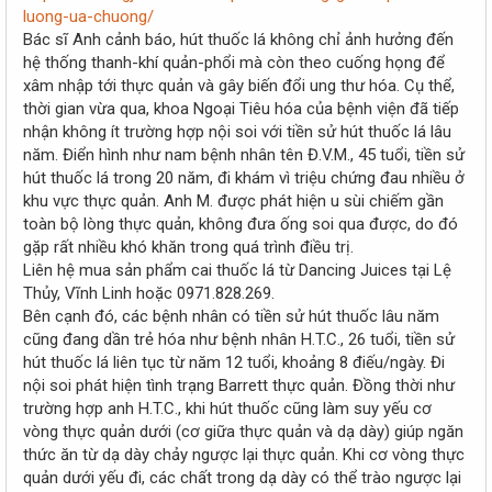
r
luong-ua-chuong/
Bác sĩ Anh cảnh báo, hút thuốc lá không chỉ ảnh hưởng đến
hệ thống thanh-khí quản-phổi mà còn theo cuống họng để
xâm nhập tới thực quản và gây biến đổi ung thư hóa. Cụ thể,
thời gian vừa qua, khoa Ngoại Tiêu hóa của bệnh viện đã tiếp
nhận không ít trường hợp nội soi với tiền sử hút thuốc lá lâu
năm. Điển hình như nam bệnh nhân tên Đ.V.M., 45 tuổi, tiền sử
hút thuốc lá trong 20 năm, đi khám vì triệu chứng đau nhiều ở
khu vực thực quản. Anh M. được phát hiện u sùi chiếm gần
toàn bộ lòng thực quản, không đưa ống soi qua được, do đó
gặp rất nhiều khó khăn trong quá trình điều trị.
Liên hệ mua sản phẩm cai thuốc lá từ Dancing Juices tại Lệ
Thủy, Vĩnh Linh hoặc 0971.828.269.
Bên cạnh đó, các bệnh nhân có tiền sử hút thuốc lâu năm
cũng đang dần trẻ hóa như bệnh nhân H.T.C., 26 tuổi, tiền sử
hút thuốc lá liên tục từ năm 12 tuổi, khoảng 8 điếu/ngày. Đi
nội soi phát hiện tình trạng Barrett thực quản. Đồng thời như
trường hợp anh H.T.C., khi hút thuốc cũng làm suy yếu cơ
vòng thực quản dưới (cơ giữa thực quản và dạ dày) giúp ngăn
thức ăn từ dạ dày chảy ngược lại thực quản. Khi cơ vòng thực
quản dưới yếu đi, các chất trong dạ dày có thể trào ngược lại