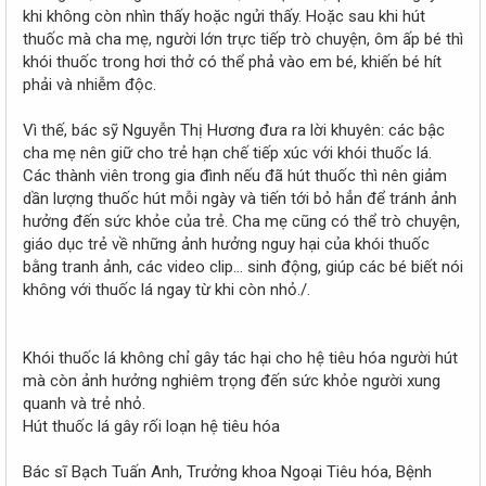
khi không còn nhìn thấy hoặc ngửi thấy. Hoặc sau khi hút
thuốc mà cha mẹ, người lớn trực tiếp trò chuyện, ôm ấp bé thì
khói thuốc trong hơi thở có thể phả vào em bé, khiến bé hít
phải và nhiễm độc.
Vì thế, bác sỹ Nguyễn Thị Hương đưa ra lời khuyên: các bậc
cha mẹ nên giữ cho trẻ hạn chế tiếp xúc với khói thuốc lá.
Các thành viên trong gia đình nếu đã hút thuốc thì nên giảm
dần lượng thuốc hút mỗi ngày và tiến tới bỏ hẳn để tránh ảnh
hưởng đến sức khỏe của trẻ. Cha mẹ cũng có thể trò chuyện,
giáo dục trẻ về những ảnh hưởng nguy hại của khói thuốc
bằng tranh ảnh, các video clip… sinh động, giúp các bé biết nói
không với thuốc lá ngay từ khi còn nhỏ./.
Khói thuốc lá không chỉ gây tác hại cho hệ tiêu hóa người hút
mà còn ảnh hưởng nghiêm trọng đến sức khỏe người xung
quanh và trẻ nhỏ.
Hút thuốc lá gây rối loạn hệ tiêu hóa
Bác sĩ Bạch Tuấn Anh, Trưởng khoa Ngoại Tiêu hóa, Bệnh