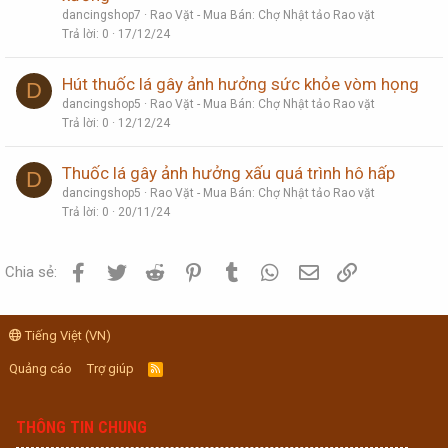
dancingshop7
Rao Vặt - Mua Bán: Chợ Nhật tảo Rao vặt
Trả lời
0
17/12/24
Hút thuốc lá gây ảnh hưởng sức khỏe vòm họng
D
dancingshop5
Rao Vặt - Mua Bán: Chợ Nhật tảo Rao vặt
Trả lời
0
12/12/24
Thuốc lá gây ảnh hưởng xấu quá trình hô hấp
D
dancingshop5
Rao Vặt - Mua Bán: Chợ Nhật tảo Rao vặt
Trả lời
0
20/11/24
Facebook
Twitter
Reddit
Pinterest
Tumblr
WhatsApp
Email
Link
Chia sẻ:
Tiếng Việt (VN)
Quảng cáo
Trợ giúp
R
S
S
THÔNG TIN CHUNG