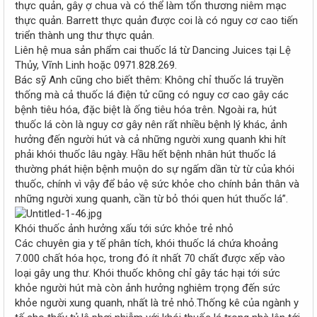
thực quản, gây ợ chua và có thể làm tổn thương niêm mạc
thực quản. Barrett thực quản được coi là có nguy cơ cao tiến
triển thành ung thư thực quản.
Liên hệ mua sản phẩm cai thuốc lá từ Dancing Juices tại Lệ
Thủy, Vĩnh Linh hoặc 0971.828.269.
Bác sỹ Anh cũng cho biết thêm: Không chỉ thuốc lá truyền
thống mà cả thuốc lá điện tử cũng có nguy cơ cao gây các
bệnh tiêu hóa, đặc biệt là ống tiêu hóa trên. Ngoài ra, hút
thuốc lá còn là nguy cơ gây nên rất nhiều bệnh lý khác, ảnh
hưởng đến người hút và cả những người xung quanh khi hít
phải khói thuốc lâu ngày. Hầu hết bệnh nhân hút thuốc lá
thường phát hiện bệnh muộn do sự ngấm dần từ từ của khói
thuốc, chính vì vậy để bảo vệ sức khỏe cho chính bản thân và
những người xung quanh, cần từ bỏ thói quen hút thuốc lá”.
Khói thuốc ảnh hưởng xấu tới sức khỏe trẻ nhỏ
Các chuyên gia y tế phân tích, khói thuốc lá chứa khoảng
7.000 chất hóa học, trong đó ít nhất 70 chất được xếp vào
loại gây ung thư. Khói thuốc không chỉ gây tác hại tới sức
khỏe người hút mà còn ảnh hưởng nghiêm trọng đến sức
khỏe người xung quanh, nhất là trẻ nhỏ.Thống kê của ngành y