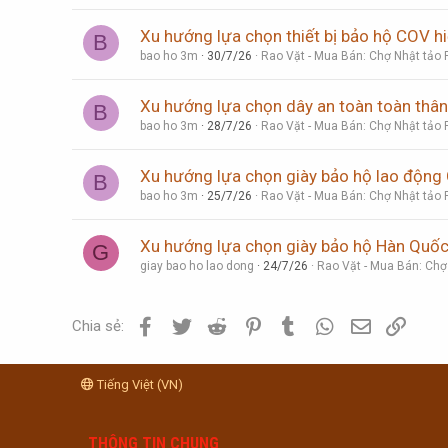
Xu hướng lựa chọn thiết bị bảo hộ COV h
B
bao ho 3m
30/7/26
Rao Vặt - Mua Bán: Chợ Nhật tảo 
Xu hướng lựa chọn dây an toàn toàn thâ
B
bao ho 3m
28/7/26
Rao Vặt - Mua Bán: Chợ Nhật tảo 
Xu hướng lựa chọn giày bảo hộ lao động
B
bao ho 3m
25/7/26
Rao Vặt - Mua Bán: Chợ Nhật tảo 
Xu hướng lựa chọn giày bảo hộ Hàn Quố
G
giay bao ho lao dong
24/7/26
Rao Vặt - Mua Bán: Chợ
Facebook
Twitter
Reddit
Pinterest
Tumblr
WhatsApp
Email
Link
Chia sẻ:
Tiếng Việt (VN)
THÔNG TIN CHUNG