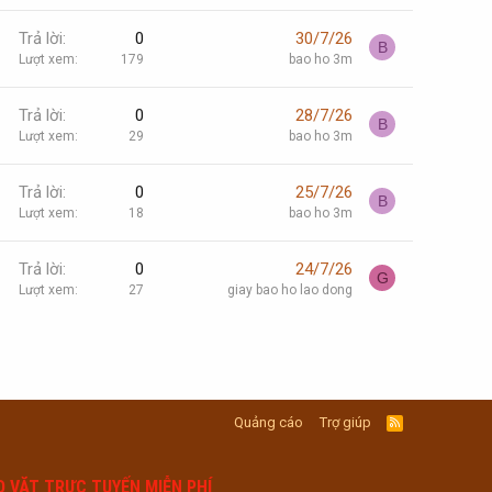
Trả lời
0
30/7/26
B
Lượt xem
179
bao ho 3m
Trả lời
0
28/7/26
B
Lượt xem
29
bao ho 3m
Trả lời
0
25/7/26
B
Lượt xem
18
bao ho 3m
Trả lời
0
24/7/26
G
Lượt xem
27
giay bao ho lao dong
Quảng cáo
Trợ giúp
R
S
S
O VẶT TRỰC TUYẾN MIỄN PHÍ