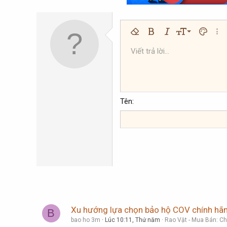
9
Xóa định dạng
Bold
In nghiêng
Kích thước
Màu chữ
Thêm
10
Viết trả lời...
Arial
Phông chữ
Insert horizontal line
Spoiler
Gạch ngang
Mã
Gạch chân
Inline code
Inline spoi
12
Book Antiqua
15
Courier New
18
Georgia
Tên
22
Tahoma
26
Times New Roman
Trebuchet MS
Verdana
Xu hướng lựa chọn bảo hộ COV chính hã
B
bao ho 3m
Lúc 10:11, Thứ năm
Rao Vặt - Mua Bán: Ch