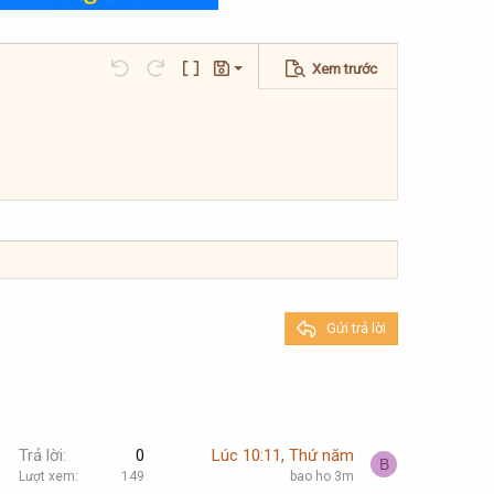
Xem trước
Lưu nháp
Undo
Redo
Toggle BB code
Bản thảo
Xóa bản thảo
Gửi trả lời
Trả lời
0
Lúc 10:11, Thứ năm
B
Lượt xem
149
bao ho 3m