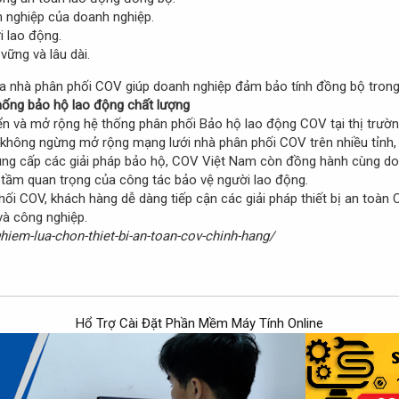
 nghiệp của doanh nghiệp.
 lao động.
vững và lâu dài.
 nhà phân phối COV giúp doanh nghiệp đảm bảo tính đồng bộ trong qu
hống bảo hộ lao động chất lượng
iển và mở rộng hệ thống phân phối Bảo hộ lao động COV tại thị trườ
không ngừng mở rộng mạng lưới nhà phân phối COV trên nhiều tỉnh,
ung cấp các giải pháp bảo hộ, COV Việt Nam còn đồng hành cùng doa
tầm quan trọng của công tác bảo vệ người lao động.
ối COV, khách hàng dễ dàng tiếp cận các giải pháp thiết bị an toàn
 và công nghiệp.
ghiem-lua-chon-thiet-bi-an-toan-cov-chinh-hang/
Hổ Trợ Cài Đặt Phần Mềm Máy Tính Online