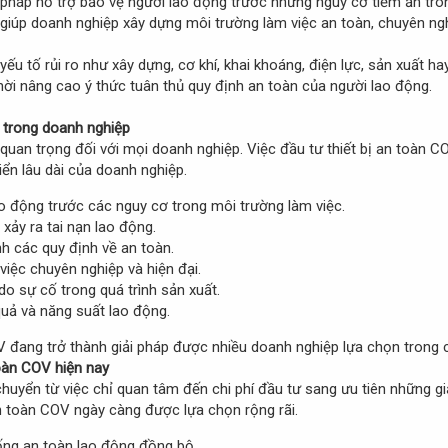
i pháp hỗ trợ bảo vệ người lao động trước những nguy cơ tiềm ẩn tro
giúp doanh nghiệp xây dựng môi trường làm việc an toàn, chuyên ngh
u tố rủi ro như xây dựng, cơ khí, khai khoáng, điện lực, sản xuất ha
hời nâng cao ý thức tuân thủ quy định an toàn của người lao động.
V trong doanh nghiệp
quan trọng đối với mọi doanh nghiệp. Việc đầu tư thiết bị an toàn CO
ển lâu dài của doanh nghiệp.
o động trước các nguy cơ trong môi trường làm việc.
xảy ra tai nạn lao động.
h các quy định về an toàn.
iệc chuyên nghiệp và hiện đại.
do sự cố trong quá trình sản xuất.
uả và năng suất lao động.
COV đang trở thành giải pháp được nhiều doanh nghiệp lựa chọn trong c
toàn COV hiện nay
uyển từ việc chỉ quan tâm đến chi phí đầu tư sang ưu tiên những giải
an toàn COV ngày càng được lựa chọn rộng rãi.
ng an toàn lao động đồng bộ.