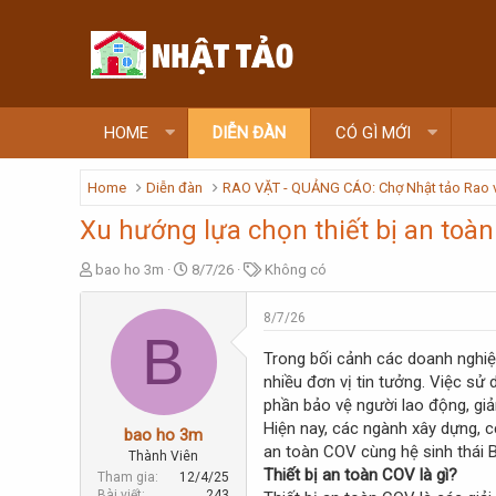
HOME
DIỄN ĐÀN
CÓ GÌ MỚI
Home
Diễn đàn
RAO VẶT - QUẢNG CÁO: Chợ Nhật tảo Rao 
Xu hướng lựa chọn thiết bị an toà
T
N
T
bao ho 3m
8/7/26
Không có
h
g
ừ
r
à
k
8/7/26
e
y
h
B
a
g
ó
Trong bối cảnh các doanh nghiệ
d
ử
a
nhiều đơn vị tin tưởng. Việc sử
s
i
phần bảo vệ người lao động, giả
t
Hiện nay, các ngành xây dựng, cơ
a
bao ho 3m
r
an toàn COV cùng hệ sinh thái 
Thành Viên
t
Thiết bị an toàn COV là gì?
Tham gia
12/4/25
e
Bài viết
243