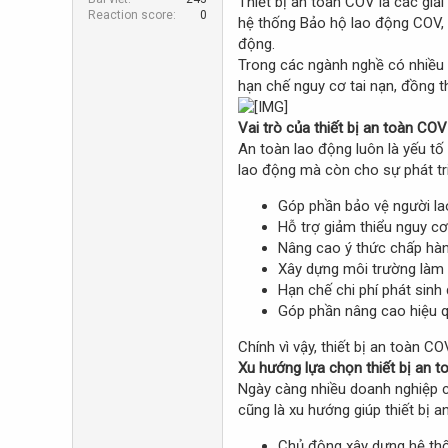
Thiết bị an toàn COV là các giả
r
Reaction score
0
hệ thống Bảo hộ lao động COV, 
động.
Trong các ngành nghề có nhiều yế
hạn chế nguy cơ tai nạn, đồng t
Vai trò của thiết bị an toàn CO
An toàn lao động luôn là yếu tố 
lao động mà còn cho sự phát tri
Góp phần bảo vệ người la
Hỗ trợ giảm thiểu nguy cơ 
Nâng cao ý thức chấp hàn
Xây dựng môi trường làm v
Hạn chế chi phí phát sinh 
Góp phần nâng cao hiệu q
Chính vì vậy, thiết bị an toàn 
Xu hướng lựa chọn thiết bị an 
Ngày càng nhiều doanh nghiệp ch
cũng là xu hướng giúp thiết bị 
Chủ động xây dựng hệ thố