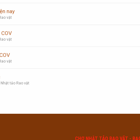
iện nay
Rao vặt
n COV
Rao vặt
 COV
Rao vặt
c
 Nhật tảo Rao vặt
CHỢ NHẬT TẢO RAO VẶT - RA