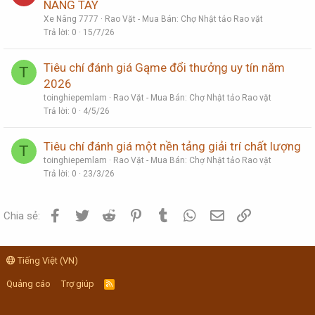
NÂNG TAY
Xe Nâng 7777
Rao Vặt - Mua Bán: Chợ Nhật tảo Rao vặt
Trả lời
0
15/7/26
Tiêu chí đánh giá Gąme đổi thưởƞg uy tín năm
T
2026
toinghiepemlam
Rao Vặt - Mua Bán: Chợ Nhật tảo Rao vặt
Trả lời
0
4/5/26
Tiêu chí đánh giá một nền tảng giải trí chất lượng
T
toinghiepemlam
Rao Vặt - Mua Bán: Chợ Nhật tảo Rao vặt
Trả lời
0
23/3/26
Facebook
Twitter
Reddit
Pinterest
Tumblr
WhatsApp
Email
Link
Chia sẻ:
Tiếng Việt (VN)
Quảng cáo
Trợ giúp
R
S
S