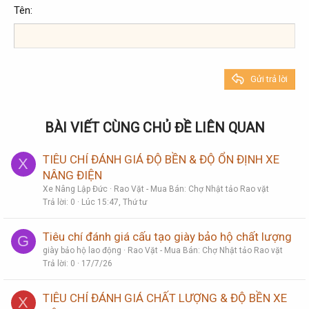
Georgia
15
Justify text
Tên
Tăng lề
Heading 3
18
Tahoma
22
Times New Roman
26
Trebuchet MS
Gửi trả lời
Verdana
BÀI VIẾT CÙNG CHỦ ĐỀ LIÊN QUAN
TIÊU CHÍ ĐÁNH GIÁ ĐỘ BỀN & ĐỘ ỔN ĐỊNH XE
X
NÂNG ĐIỆN
Xe Nâng Lập Đức
Rao Vặt - Mua Bán: Chợ Nhật tảo Rao vặt
Trả lời
0
Lúc 15:47, Thứ tư
Tiêu chí đánh giá cấu tạo giày bảo hộ chất lượng
G
giày bảo hộ lao động
Rao Vặt - Mua Bán: Chợ Nhật tảo Rao vặt
Trả lời
0
17/7/26
TIÊU CHÍ ĐÁNH GIÁ CHẤT LƯỢNG & ĐỘ BỀN XE
X