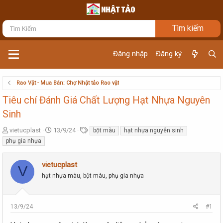
Đăng nhập
Đăng ký
Rao Vặt - Mua Bán: Chợ Nhật tảo Rao vặt
Tiêu chí Đánh Giá Chất Lượng Hạt Nhựa Nguyên
Sinh
T
N
T
vietucplast
13/9/24
bột màu
hạt nhựa nguyên sinh
h
g
ừ
phụ gia nhựa
r
à
k
e
y
h
vietucplast
a
g
ó
V
d
ử
a
hạt nhựa màu, bột màu, phụ gia nhựa
s
i
t
a
13/9/24
#1
r
t