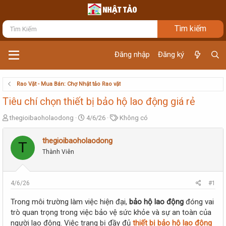
Đăng nhập
Đăng ký
Rao Vặt - Mua Bán: Chợ Nhật tảo Rao vặt
Tiêu chí chọn thiết bị bảo hộ lao động giá rẻ
T
N
T
thegioibaoholaodong
4/6/26
Không có
h
g
ừ
r
à
k
thegioibaoholaodong
T
e
y
h
Thành Viên
a
g
ó
d
ử
a
s
i
t
4/6/26
#1
a
r
Trong môi trường làm việc hiện đại,
bảo hộ lao động
đóng vai
t
trò quan trọng trong việc bảo vệ sức khỏe và sự an toàn của
e
người lao động. Việc trang bị đầy đủ
thiết bị bảo hộ lao động