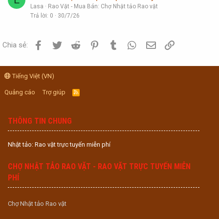
Lasa
Rao Vặt - Mua Bán: Chợ Nhật tảo Rao vặt
Trả lời
0
30/7/26
Facebook
Twitter
Reddit
Pinterest
Tumblr
WhatsApp
Email
Link
Chia sẻ:
Tiếng Việt (VN)
Quảng cáo
Trợ giúp
R
S
S
THÔNG TIN CHUNG
Nhật tảo: Rao vặt trực tuyến miễn phí
CHỢ NHẬT TẢO RAO VẶT - RAO VẶT TRỰC TUYẾN MIỄN
PHÍ
Chợ Nhật tảo Rao vặt