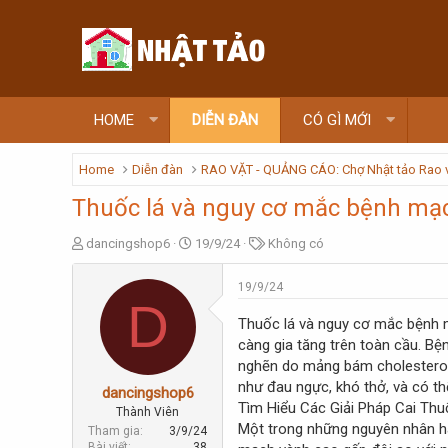
HOME
DIỄN ĐÀN
CÓ GÌ MỚI
Home
Diễn đàn
RAO VẶT - QUẢNG CÁO: Chợ Nhật tảo Rao 
Thuốc lá và nguy cơ mắc bệnh mạ
T
N
T
dancingshop6
19/9/24
Không có
h
g
ừ
r
à
k
19/9/24
e
y
h
D
a
g
ó
Thuốc lá và nguy cơ mắc bệnh m
d
ử
a
càng gia tăng trên toàn cầu. B
s
i
nghẽn do mảng bám cholesterol 
t
như đau ngực, khó thở, và có t
a
dancingshop6
r
Tìm Hiểu Các Giải Pháp Cai Thu
Thành Viên
t
Một trong những nguyên nhân hà
Tham gia
3/9/24
e
Bài viết
38