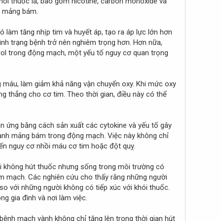
hói thuốc lá, bao gồm nicotine, carbon monoxide và
nh mảng bám.
nó làm tăng nhịp tim và huyết áp, tạo ra áp lực lớn hơn
nh trạng bệnh trở nên nghiêm trọng hơn. Hơn nữa,
erol trong động mạch, một yếu tố nguy cơ quan trọng
g máu, làm giảm khả năng vận chuyển oxy. Khi mức oxy
g thẳng cho cơ tim. Theo thời gian, điều này có thể
hản ứng bằng cách sản xuất các cytokine và yếu tố gây
hành mảng bám trong động mạch. Việc này không chỉ
ến nguy cơ nhồi máu cơ tim hoặc đột quỵ.
ời không hút thuốc nhưng sống trong môi trường có
tim mạch. Các nghiên cứu cho thấy rằng những người
 với những người không có tiếp xúc với khói thuốc.
g gia đình và nơi làm việc.
bệnh mạch vành không chỉ tăng lên trong thời gian hút