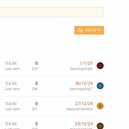
Gửi trả lời
Trả lời
0
1/1/25
D
Lượt xem
233
dancingshop6
Trả lời
0
30/12/24
D
Lượt xem
236
dancingshop7
Trả lời
0
27/12/24
V
Lượt xem
361
vapevietnam004
Trả lời
0
25/12/24
D