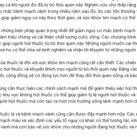
ay cả khi người đó đã từ bỏ thói quen này. Nghiên cứu cho thấy rằn
ao mắc bệnh mạch vành trong nhiều năm sau đó, do các tổn thương
ể giúp giảm nguy cơ này theo thời gian, và sức khỏe tim mạch có thể 
ng những biện pháp quan trọng nhất để giảm nguy cơ mắc bệnh mạch 
ảm triệu chứng và cải thiện chất lượng cuộc sống. Các chương trình 
c giúp người hút thuốc từ bỏ thói quen này. Những người muốn cai th
ơi họ có thể chia sẻ kinh nghiệm và nhận lời khuyên từ những người 
ủa thuốc lá đối với sức khỏe tim mạch cũng rất cần thiết. Các chiến
c hút thuốc và khuyến khích mọi người từ bỏ thói quen này. Bằng các
h, cộng đồng sẽ có động lực hơn để thay đổi thói quen sống và bả
cũng cần thực hiện các chính sách mạnh mẽ để giảm thiểu việc hút t
ác khu vực không hút thuốc có thể giúp giảm tỷ lệ người hút thuốc v
gười hút thuốc mà còn tạo ra một môi trường sống lành mạnh hơn ch
 thuốc lá và bệnh mạch vành cũng cần được đẩy mạnh hơn nữa. Các 
mạch máu và xác định các yếu tố nguy cơ khác có thể tương tác với 
ch vành mà còn bảo vệ sức khỏe cho những người đang hút thuốc và