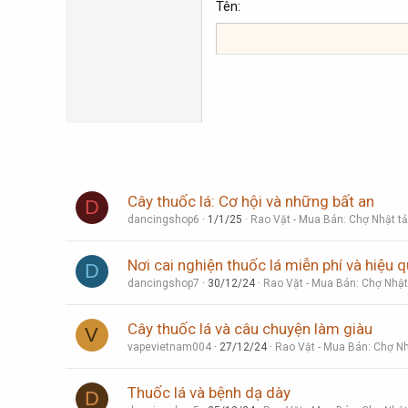
Georgia
Tên
22
Tahoma
26
Times New Roman
Trebuchet MS
Verdana
Cây thuốc lá: Cơ hội và những bất an
D
dancingshop6
1/1/25
Rao Vặt - Mua Bán: Chợ Nhật tả
Nơi cai nghiện thuốc lá miễn phí và hiệu 
D
dancingshop7
30/12/24
Rao Vặt - Mua Bán: Chợ Nhật
Cây thuốc lá và câu chuyện làm giàu
V
vapevietnam004
27/12/24
Rao Vặt - Mua Bán: Chợ Nh
Thuốc lá và bệnh dạ dày
D