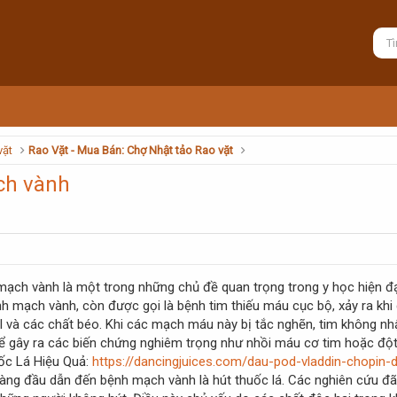
vặt
Rao Vặt - Mua Bán: Chợ Nhật tảo Rao vặt
ch vành
ạch vành là một trong những chủ đề quan trọng trong y học hiện đại
ệnh mạch vành, còn được gọi là bệnh tim thiếu máu cục bộ, xảy ra k
và các chất béo. Khi các mạch máu này bị tắc nghẽn, tim không nhậ
hể gây ra các biến chứng nghiêm trọng như nhồi máu cơ tim hoặc đột
ốc Lá Hiệu Quả:
https://dancingjuices.com/dau-pod-vladdin-chopin
ng đầu dẫn đến bệnh mạch vành là hút thuốc lá. Các nghiên cứu đã