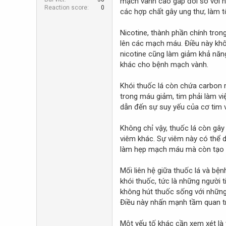
mạch vành cao gấp đôi so với n
r
Reaction score
0
các hợp chất gây ung thư, làm 
Nicotine, thành phần chính trong
lên các mạch máu. Điều này khô
nicotine cũng làm giảm khả năng
khác cho bệnh mạch vành.
Khói thuốc lá còn chứa carbon 
trong máu giảm, tim phải làm vi
dẫn đến sự suy yếu của cơ tim 
Không chỉ vậy, thuốc lá còn gây
viêm khác. Sự viêm này có thể 
làm hẹp mạch máu mà còn tạo r
Mối liên hệ giữa thuốc lá và b
khói thuốc, tức là những người
không hút thuốc sống với những
Điều này nhấn mạnh tầm quan trọ
Một yếu tố khác cần xem xét là