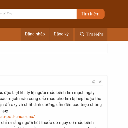
Đăng nhập
Đăng ký
Tìm kiếm
#1
, đặc biệt khi tỷ lệ người mắc bệnh tim mạch ngày
hi các mạch máu cung cấp máu cho tim bị hẹp hoặc tắc
n đủ oxy và chất dinh dưỡng, dẫn đến các triệu chứng
 quỵ.
-dau-pod-chua-dau/
 chỉ ra rằng người hút thuốc có nguy cơ mắc bệnh