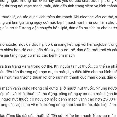
hững người không hút. Điều này chủ yếu do các chất độc hại trong k
tổn thương nội mạc mạch máu, dẫn đến tình trạng viêm và hình thà
 thuốc lá, có tác dụng kích thích tim mạch. Khi nicotine vào cơ thể, 
ng chỉ làm gia tăng nguy cơ mắc bệnh mạch vành mà còn làm cho tì
 của cơ thể trong việc chuyển hóa lipid, dẫn đến sự tích tụ cholest
monoxide, một khí độc hại có khả năng kết hợp với hemoglobin tron
ệc nhiều hơn để cung cấp đủ oxy cho cơ thể, dẫn đến mệt mỏi và căn
và gia tăng nguy cơ mắc các bệnh tim mạch.
 ra tình trạng viêm trong cơ thể. Khi người ta hút thuốc, cơ thể sẽ p
dẫn đến tổn thương nội mạc mạch máu, tạo điều kiện cho sự hình t
a một môi trường thuận lợi cho sự hình thành cục máu đông, dẫn đ
ệnh mạch vành cũng không chỉ dừng lại ở người hút thuốc. Những ngư
 tiếp xúc với khói thuốc lá thụ động, cũng có nguy cơ cao mắc bệnh 
 người hút thuốc có nguy cơ mắc bệnh mạch vành cao hơn 25-30% so
ng của việc bảo vệ môi trường sống khỏi khói thuốc, đặc biệt là tron
 tác động lâu dài của thuốc lá đến sức khỏe tim mạch. Nguy cơ mắc 