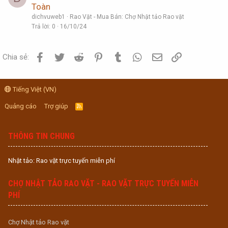
Toàn
dichvuweb1
Rao Vặt - Mua Bán: Chợ Nhật tảo Rao vặt
Trả lời
0
16/10/24
Facebook
Twitter
Reddit
Pinterest
Tumblr
WhatsApp
Email
Link
Chia sẻ:
Tiếng Việt (VN)
Quảng cáo
Trợ giúp
R
S
S
THÔNG TIN CHUNG
Nhật tảo: Rao vặt trực tuyến miễn phí
CHỢ NHẬT TẢO RAO VẶT - RAO VẶT TRỰC TUYẾN MIỄN
PHÍ
Chợ Nhật tảo Rao vặt