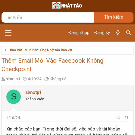
Đăng nhập
Đăng ký
Rao Vặt - Mua Bán: Chợ Nhật tảo Rao vặt
Thêm Email Mới Vào Facebook Không
Checkpoint
T
N
T
simotp1
4/10/24
Không có
h
g
ừ
r
à
k
simotp1
S
e
y
h
Thành Viên
a
g
ó
d
ử
a
s
i
t
4/10/24
#1
a
r
Xin chào các bạn! Trong thời đại số, việc bảo vệ tài khoản
t