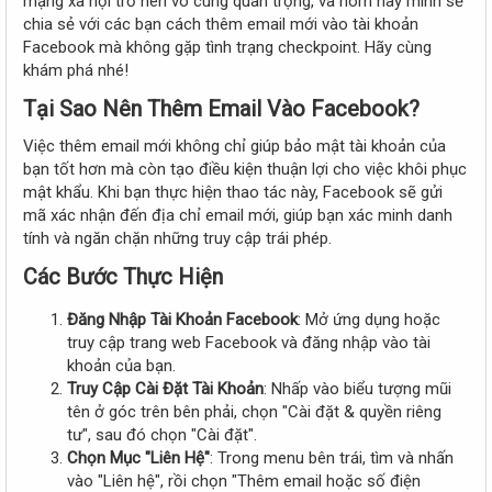
mạng xã hội trở nên vô cùng quan trọng, và hôm nay mình sẽ
e
chia sẻ với các bạn cách thêm email mới vào tài khoản
r
Facebook mà không gặp tình trạng checkpoint. Hãy cùng
khám phá nhé!
Tại Sao Nên Thêm Email Vào Facebook?​
Việc thêm email mới không chỉ giúp bảo mật tài khoản của
bạn tốt hơn mà còn tạo điều kiện thuận lợi cho việc khôi phục
mật khẩu. Khi bạn thực hiện thao tác này, Facebook sẽ gửi
mã xác nhận đến địa chỉ email mới, giúp bạn xác minh danh
tính và ngăn chặn những truy cập trái phép.
Các Bước Thực Hiện​
Đăng Nhập Tài Khoản Facebook
: Mở ứng dụng hoặc
truy cập trang web Facebook và đăng nhập vào tài
khoản của bạn.
Truy Cập Cài Đặt Tài Khoản
: Nhấp vào biểu tượng mũi
tên ở góc trên bên phải, chọn "Cài đặt & quyền riêng
tư", sau đó chọn "Cài đặt".
Chọn Mục "Liên Hệ"
: Trong menu bên trái, tìm và nhấn
vào "Liên hệ", rồi chọn "Thêm email hoặc số điện