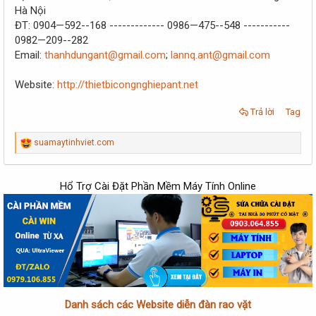
Hà Nội
ĐT: 0904—592--168 ------------- 0986—475--548 -----------
0982—209--282
Email:
thanhdungant@gmail.com
;
lannq.ant@gmail.com
Website:
http://thietbicongnghiepant.net
Trả lời
Tag
R
suamaytinhviet.com
e
a
c
Hổ Trợ Cài Đặt Phần Mềm Máy Tính Online
t
i
o
n
s
:
Danh sách các Website diễn đàn rao vặt