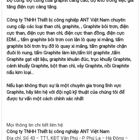
Độ cứng: Độ cứng của graphit càng cao, độ khó trong việc gia
tăng điện cực càng tăng.
Công ty TNHH Thiết bị công nghiệp ANT Việt Nam chuyên
cung cấp các loại than chì, graphite, , Graphite bôi trơn, điện
cực than, điện cực than chì, điện cực than đồng, điện cực
EDM…, tấm graphite bôi trơn con lăn lò quay xi măng, tấm
graphite bôi trơn trụ đỡ lò quay xi măng, tấm graphite chặn
đuôi lò nung, tấm Graphite làm kín,tấm lót graphite ,tấm
Graphite gạt vật liệu, graphite khuân đúc, trục khuấy Graphite,
cánh khuấy Graphite, bột than chì, vảy Graphite, nồi Graphite
nấu kim loại…
Nếu bạn không thực sự là một chuyên gia trong lĩnh vực
Graphite, hãy liên hệ với đội ngũ kỹ thuật của chúng tôi để
được tư vấn một cách chính xác nhất
Mọi thông tin chi tiết liên hệ:
Công ty TNHH Thiết bị công nghiệp ANT Việt Nam
Địa chỉ: Số 43 – TT1, KĐT Văn Phú - P. Phú La – Hà Đông –