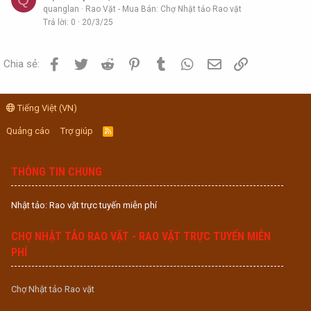
quanglan
Rao Vặt - Mua Bán: Chợ Nhật tảo Rao vặt
Trả lời
0
20/3/25
Facebook
Twitter
Reddit
Pinterest
Tumblr
WhatsApp
Email
Link
Chia sẻ:
Tiếng Việt (VN)
Quảng cáo
Trợ giúp
R
S
S
THÔNG TIN CHUNG
Nhật tảo: Rao vặt trực tuyến miễn phí
CHỢ NHẬT TẢO RAO VẶT - RAO VẶT TRỰC TUYẾN MIỄN
PHÍ
Chợ Nhật tảo Rao vặt