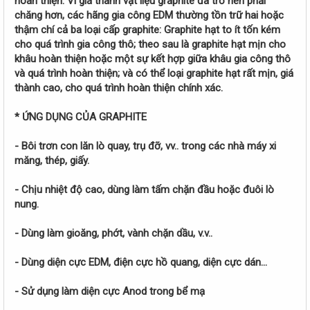
hoàn thiện. Vì giá thành vật liệu graphite đã trở nên phải
chăng hơn, các hãng gia công EDM thường tồn trữ hai hoặc
thậm chí cả ba loại cấp graphite: Graphite hạt to ít tốn kém
cho quá trình gia công thô; theo sau là graphite hạt mịn cho
khâu hoàn thiện hoặc một sự kết hợp giữa khâu gia công thô
và quá trình hoàn thiện; và có thể loại graphite hạt rất mịn, giá
thành cao, cho quá trình hoàn thiện chính xác.
* ỨNG DỤNG CỦA GRAPHITE
- Bôi trơn con lăn lò quay, trụ đỡ, vv.. trong các nhà máy xi
măng, thép, giấy.
- Chịu nhiệt độ cao, dùng làm tấm chặn đầu hoặc đuôi lò
nung.
- Dùng làm gioăng, phớt, vành chặn dầu, v.v..
- Dùng diện cực EDM, điện cực hồ quang, diện cực dán…
- Sử dụng làm diện cực Anod trong bể mạ