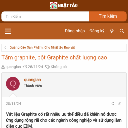
Đăng nhập
Đăng ký
Quảng Cáo Sản Phẩm: Chợ Nhật tảo Rao vặt
Tấm graphite, bột Graphite chất lượng cao
T
N
T
quanglan
28/11/24
Không có
h
g
ừ
r
à
k
quanglan
Q
e
y
h
Thành Viên
a
g
ó
d
ử
a
s
i
t
28/11/24
#1
a
r
Vật liệu Graphite có rất nhiều ưu thế điều đã khiến nó được
t
ứng dụng rộng rãi cho các ngành công nghiệp và sử dụng làm
e
điện cực EDM.