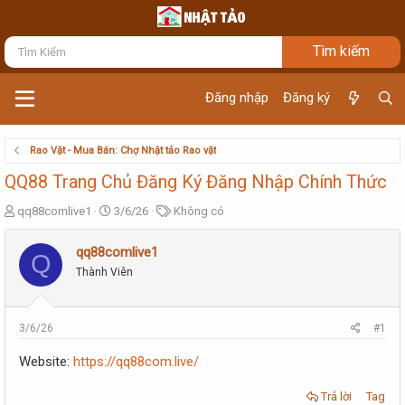
Đăng nhập
Đăng ký
Rao Vặt - Mua Bán: Chợ Nhật tảo Rao vặt
QQ88 Trang Chủ Đăng Ký Đăng Nhập Chính Thức
T
N
T
qq88comlive1
3/6/26
Không có
h
g
ừ
r
à
k
qq88comlive1
Q
e
y
h
Thành Viên
a
g
ó
d
ử
a
s
i
t
3/6/26
#1
a
r
Website:
https://qq88com.live/
t
e
Trả lời
Tag