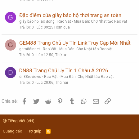
Đặc điểm của giày bảo hộ thời trang an toàn
G
giày bảo hộ lao động
Rao Vặt - Mua Bán: Chợ Nhật tảo Rao vặt
Trả lời
0
Lúc 09:25 Hôm qua
GEM88 Trang Chủ Uy Tín Link Truy Cập Mới Nhất
G
gem88innet
Rao Vặt - Mua Bán: Chợ Nhật tảo Rao vặt
Trả lời
0
Lúc 12:50, Thứ tư
DN88 Trang Chủ Uy Tín 1 Châu Á 2026
D
dn88reviews
Rao Vặt - Mua Bán: Chợ Nhật tảo Rao vặt
Trả lời
0
Lúc 20:06, Thứ hai
Facebook
Twitter
Reddit
Pinterest
Tumblr
WhatsApp
Email
Link
Chia sẻ:
Tiếng Việt (VN)
Quảng cáo
Trợ giúp
R
S