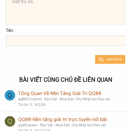
Viết trả lời...
Căn trái
9
Arial
Lưu nháp
Danh sách có thứ tự
Normal
Kích thước
Mặt cười
Redo
Trích dẫn
Toggle BB code
Màu chữ
Media
Xóa định dạng
Phông chữ
Insert table
Bản thảo
Danh sách
Insert horizontal line
Căn lề
Spoiler
Paragraph format
Mã
Gạch ngang
Gạch chân
Inline spoiler
Inline code
10
Xóa bản thảo
Book Antiqua
Căn giữa
Danh sách không có thứ tự
Heading 1
12
Courier New
Căn phải
Thụt lề
Heading 2
Georgia
15
Justify text
Tên
Tăng lề
Heading 3
18
Tahoma
22
Times New Roman
26
Trebuchet MS
Gửi trả lời
Verdana
BÀI VIẾT CÙNG CHỦ ĐỀ LIÊN QUAN
Tổng Quan Về Nền Tảng Giải Trí QQ88
Q
qq8827comvn
Rao Vặt - Mua Bán: Chợ Nhật tảo Rao vặt
Trả lời
0
9/2/26
QQ88-Nền tảng giải trí trực tuyến nổi bật
Q
qq88carevn
Rao Vặt - Mua Bán: Chợ Nhật tảo Rao vặt
Trả lời
0
31/12/24