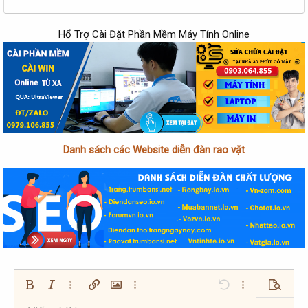
r
Hổ Trợ Cài Đặt Phần Mềm Máy Tính Online
Danh sách các Website diễn đàn rao vặt
Bold
In nghiêng
Thêm tùy chọn…
Chèn liên kết
Chèn hình ảnh
Thêm tùy chọn…
Undo
Thêm tùy chọn…
Xem trướ