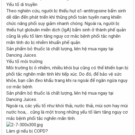
r
Yếu tố di truyền
Theo nghiên cứu, người bị thiếu hụt α1-antitrypsine bẩm sinh
dễ dẫn đến phát triển khí thũng phổi toàn tuyến nang khiến
chức năng phổi suy giảm nhanh chóng. Ngoài ra, người bị
thiếu hụt globulin miễn dịch (IgA) bẩm sinh ở thành phế quản
cũng là yếu tố làm tăng nguy cơ mắc bệnh phổi tắc nghẽn
mãn tính do bị nhiễm khuẩn phế quản.
Sản phẩm bỏ thuốc lá chất lượng, liên hệ mua ngay tại
Dancing Juices.
Yếu tố môi trường
Môi trường bị ô nhiễm, nhiều khói bụi cũng có thể khiến bạn bị
phổi tắc nghẽn mãn tính khi tiếp xúc. Do đó, để bảo vệ sức
khỏe, bạn cần đeo khẩu trang khi ra ngoài để ngăn ngừa nguy
cơ mắc bệnh.
Sản phẩm bỏ thuốc lá chất lượng, liên hệ mua ngay tại
Dancing Juices.
Ngoài ra, các yếu tố như khói thải, nước thải, mùi sơn hay mùi
nước hoa,... cũng là một trong những yếu tố làm tăng nguy cơ
mắc bệnh phổi tắc nghẽn mãn tính.
Làm gì nếu bị COPD?