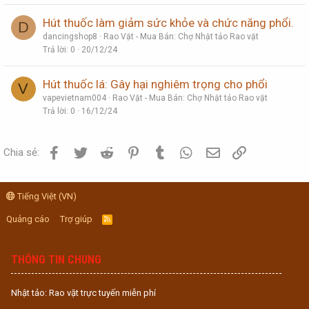
Hút thuốc làm giảm sức khỏe và chức năng phổi.
D
dancingshop8
Rao Vặt - Mua Bán: Chợ Nhật tảo Rao vặt
Trả lời
0
20/12/24
Hút thuốc lá: Gây hại nghiêm trọng cho phổi
V
vapevietnam004
Rao Vặt - Mua Bán: Chợ Nhật tảo Rao vặt
Trả lời
0
16/12/24
Facebook
Twitter
Reddit
Pinterest
Tumblr
WhatsApp
Email
Link
Chia sẻ:
Tiếng Việt (VN)
Quảng cáo
Trợ giúp
R
S
S
THÔNG TIN CHUNG
Nhật tảo: Rao vặt trực tuyến miễn phí