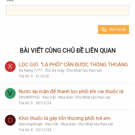
Heading 3
18
Tahoma
22
Times New Roman
26
Trebuchet MS
Gửi trả lời
Verdana
BÀI VIẾT CÙNG CHỦ ĐỀ LIÊN QUAN
LỌC GIÓ: "LÁ PHỔI" CẦN ĐƯỢC THÔNG THOÁNG
X
Xe Nâng 7777
Ôtô Xe máy: Chợ Nhật tảo Rao vặt
Trả lời
0
31/3/26
Nước ép mận để thanh lọc phổi khi cai thuốc lá:
V
VNVAPEPOD
Rao Vặt - Mua Bán: Chợ Nhật tảo Rao vặt
Trả lời
0
30/12/24
Khói thuốc lá gây tổn thương phổi trẻ em
D
dancingshop6
Rao Vặt - Mua Bán: Chợ Nhật tảo Rao vặt
Trả lời
0
23/12/24