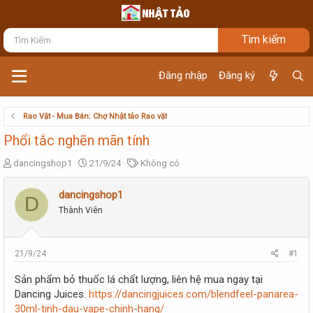
Đăng nhập
Đăng ký
Rao Vặt - Mua Bán: Chợ Nhật tảo Rao vặt
Phổi tắc nghẽn mãn tính
T
N
T
dancingshop1
21/9/24
Không có
h
g
ừ
r
à
k
dancingshop1
D
e
y
h
Thành Viên
a
g
ó
d
ử
a
s
i
t
21/9/24
#1
a
r
Sản phẩm bỏ thuốc lá chất lượng, liên hệ mua ngay tại
t
Dancing Juices.
https://dancingjuices.com/blendfeel-panarea-
e
30ml-tinh-dau-vape-chinh-hang/