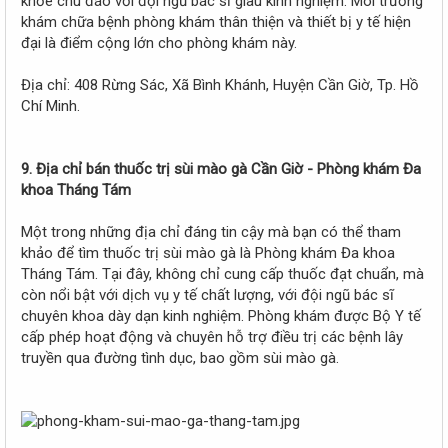
khỏe chu đáo với đội ngũ bác sĩ giàu kinh nghiệm. Môi trường
khám chữa bệnh phòng khám thân thiện và thiết bị y tế hiện
đại là điểm cộng lớn cho phòng khám này.
Địa chỉ: 408 Rừng Sác, Xã Bình Khánh, Huyện Cần Giờ, Tp. Hồ
Chí Minh.
9. Địa chỉ bán thuốc trị sùi mào gà Cần Giờ - Phòng khám Đa
khoa Tháng Tám
Một trong những địa chỉ đáng tin cậy mà bạn có thể tham
khảo để tìm thuốc trị sùi mào gà là Phòng khám Đa khoa
Tháng Tám. Tại đây, không chỉ cung cấp thuốc đạt chuẩn, mà
còn nổi bật với dịch vụ y tế chất lượng, với đội ngũ bác sĩ
chuyên khoa dày dạn kinh nghiệm. Phòng khám được Bộ Y tế
cấp phép hoạt động và chuyên hỗ trợ điều trị các bệnh lây
truyền qua đường tình dục, bao gồm sùi mào gà.