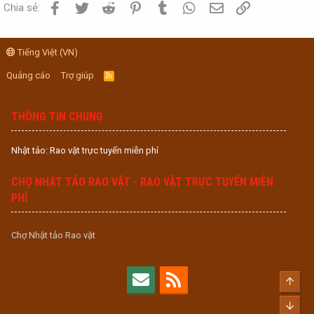
Facebook
Twitter
Reddit
Pinterest
Tumblr
WhatsApp
Email
Link
Chia sẻ:
Tiếng Việt (VN)
Quảng cáo
Trợ giúp
R
S
S
THÔNG TIN CHUNG
Nhật tảo: Rao vặt trực tuyến miễn phí
CHỢ NHẬT TẢO RAO VẶT - RAO VẶT TRỰC TUYẾN MIỄN
PHÍ
Chợ Nhật tảo Rao vặt
Top
Bott