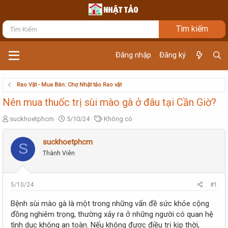
Đăng nhập
Đăng ký
Rao Vặt - Mua Bán: Chợ Nhật tảo Rao vặt
Nên mua thuốc trị sùi mào gà ở đâu tại Cần Giờ?
T
N
T
suckhoetphcm
5/10/24
Không có
h
g
ừ
r
à
k
suckhoetphcm
S
e
y
h
Thành Viên
a
g
ó
d
ử
a
s
i
t
5/10/24
#1
a
r
Bệnh sùi mào gà là một trong những vấn đề sức khỏe cộng
t
đồng nghiêm trọng, thường xảy ra ở những người có quan hệ
e
tình dục không an toàn. Nếu không được điều trị kịp thời,