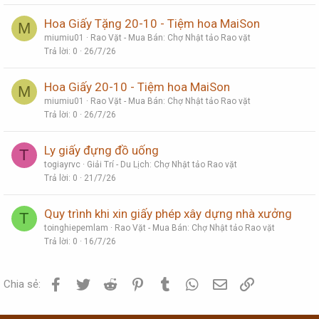
Hoa Giấy Tặng 20-10 - Tiệm hoa MaiSon
M
miumiu01
Rao Vặt - Mua Bán: Chợ Nhật tảo Rao vặt
Trả lời
0
26/7/26
Hoa Giấy 20-10 - Tiệm hoa MaiSon
M
miumiu01
Rao Vặt - Mua Bán: Chợ Nhật tảo Rao vặt
Trả lời
0
26/7/26
Ly giấy đựng đồ uống
T
togiayrvc
Giải Trí - Du Lịch: Chợ Nhật tảo Rao vặt
Trả lời
0
21/7/26
Quy trình khi xin giấy phép xây dựng nhà xưởng
T
toinghiepemlam
Rao Vặt - Mua Bán: Chợ Nhật tảo Rao vặt
Trả lời
0
16/7/26
Facebook
Twitter
Reddit
Pinterest
Tumblr
WhatsApp
Email
Link
Chia sẻ: