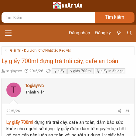
Đăng nhập
Đăng ký
Giải Trí - Du Lịch: Chợ Nhật tảo Rao vặt
Ly giấy 700ml đựng trà trái cây, cafe an toàn
T
N
T
togiayrvc
29/5/26
ly giấy
ly giấy 700ml
ly giấy in ấn đẹp
h
g
ừ
r
à
k
togiayrvc
e
y
h
T
a
Thành Viên
g
ó
d
ử
a
s
i
t
29/5/26
#1
a
r
Ly giấy 700ml
đựng trà trái cây, cafe an toàn, đảm bảo sức
t
khỏe cho người sử dụng, ly giấy được làm từ nguyên liệu bột
e
gỗ cao cấp nên luôn an toàn với người sử dụng. Ly giấy bên