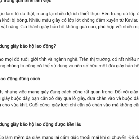
ộ trong quá trình làm việc
 làm từ da thật, mang lại nhiều lợi ích thiết thực. Bên trong có l
khỏi bị bỏng. Nhiều mẫu giày có lớp lót chống đâm xuyên từ Kevlar, 
vật nặng. Giá thành giày bảo hộ không quá cao, phù hợp với nhiều n
dụng giày bảo hộ lao động?
 mọi độ tuổi, giới tính và ngành nghề. Trên thị trường, có rất nhiều
 trong chúng ta cũng có thể sử dụng và nên sở hữu một đôi giày bảo hộ
 lao động đúng cách
ích, nhưng việc mang giày đúng cách cũng rất quan trọng. Đối với gi
Với giày buộc dây, bạn cần xỏ dây qua lỗ giày, đưa chân vào và buộc 
ại cho vừa khít. Cuối cùng, giày lười chỉ cần xỏ chân vào mà không 
dụng giày bảo hộ lao động được bền lâu
úp làm mềm da giày, mang lại cảm giác thoải mái khi di chuyển. Để đ