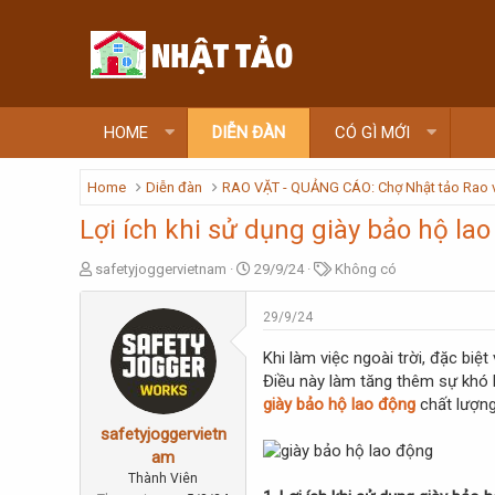
HOME
DIỄN ĐÀN
CÓ GÌ MỚI
Home
Diễn đàn
RAO VẶT - QUẢNG CÁO: Chợ Nhật tảo Rao 
Lợi ích khi sử dụng giày bảo hộ la
T
N
T
safetyjoggervietnam
29/9/24
Không có
h
g
ừ
r
à
k
29/9/24
e
y
h
a
g
ó
Khi làm việc ngoài trời, đặc biệ
d
ử
a
Điều này làm tăng thêm sự khó k
s
i
giày bảo hộ lao động
chất lượng 
t
a
safetyjoggervietn
r
am
t
Thành Viên
e