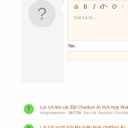
9
Xóa định dạng
Bold
In nghiêng
Kích thước
Màu chữ
Thêm
10
Viết trả lời...
Arial
Phông chữ
Insert horizontal line
Spoiler
Gạch ngang
Mã
Gạch chân
Inline code
Inline spoi
12
Book Antiqua
15
Courier New
18
Georgia
Tên
22
Tahoma
26
Times New Roman
Trebuchet MS
Verdana
Lợi ích khi cài đặt Chatbot AI tích hợp We
T
toinghiepemlam
26/7/26
Rao Vặt - Mua Bán: Chợ Nhậ
Lợi ích vượt trội khi triển khai chatbot AI