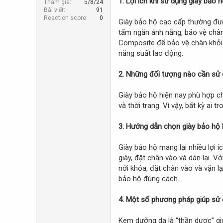
1. Lợi ích khi sử dụng giày bảo h
Tham gia
5/8/24
r
Bài viết
91
Reaction score
0
Giày bảo hộ cao cấp thường được
tấm ngăn ánh nắng, bảo vệ chân 
Composite để bảo vệ chân khỏi 
năng suất lao động.
2. Những đối tượng nào cần sử 
Giày bảo hộ hiện nay phù hợp cho
và thời trang. Vì vậy, bất kỳ ai
3. Hướng dẫn chọn giày bảo hộ
Giày bảo hộ mang lại nhiều lợi 
giày, đặt chân vào và dán lại. 
nới khóa, đặt chân vào và vặn l
bảo hộ đúng cách.
4. Một số phương pháp giúp sử 
Kem dưỡng da là “thần dược” gi