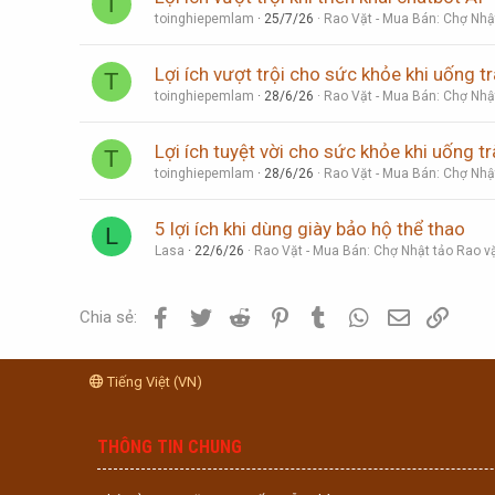
T
toinghiepemlam
25/7/26
Rao Vặt - Mua Bán: Chợ Nhậ
Lợi ích vượt trội cho sức khỏe khi uống tr
T
toinghiepemlam
28/6/26
Rao Vặt - Mua Bán: Chợ Nhậ
Lợi ích tuyệt vời cho sức khỏe khi uống tr
T
toinghiepemlam
28/6/26
Rao Vặt - Mua Bán: Chợ Nhậ
5 lợi ích khi dùng giày bảo hộ thể thao
L
Lasa
22/6/26
Rao Vặt - Mua Bán: Chợ Nhật tảo Rao v
Facebook
Twitter
Reddit
Pinterest
Tumblr
WhatsApp
Email
Link
Chia sẻ:
Tiếng Việt (VN)
THÔNG TIN CHUNG