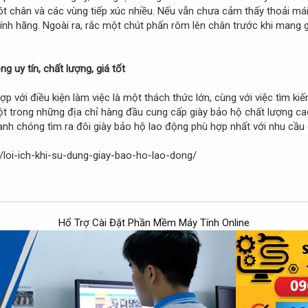
gót chân và các vùng tiếp xúc nhiều. Nếu vẫn chưa cảm thấy thoải má
ính hãng. Ngoài ra, rắc một chút phấn rôm lên chân trước khi mang 
g uy tín, chất lượng, giá tốt
p với điều kiện làm việc là một thách thức lớn, cùng với việc tìm ki
t trong những địa chỉ hàng đầu cung cấp giày bảo hộ chất lượng ca
anh chóng tìm ra đôi giày bảo hộ lao động phù hợp nhất với nhu cầu
/loi-ich-khi-su-dung-giay-bao-ho-lao-dong/
Hổ Trợ Cài Đặt Phần Mềm Máy Tính Online