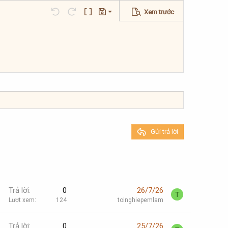
Xem trước
Lưu nháp
Undo
Redo
Toggle BB code
Bản thảo
Xóa bản thảo
Gửi trả lời
Trả lời
0
26/7/26
T
Lượt xem
124
toinghiepemlam
Trả lời
0
25/7/26