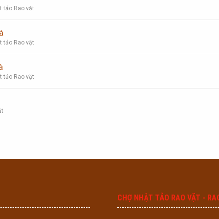
t tảo Rao vặt
à
t tảo Rao vặt
à
t tảo Rao vặt
ặt
CHỢ NHẬT TẢO RAO VẶT - RA