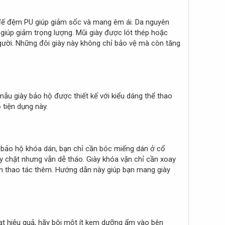
ớp đế đệm PU giúp giảm sốc và mang êm ái. Da nguyên
giúp giảm trọng lượng. Mũi giày được lót thép hoặc
gười. Những đôi giày này không chỉ bảo vệ mà còn tăng
 mẫu giày bảo hộ được thiết kế với kiểu dáng thể thao
 tiện dụng này.
ày bảo hộ khóa dán, bạn chỉ cần bóc miếng dán ở cổ
dây chặt nhưng vẫn dễ tháo. Giày khóa vặn chỉ cần xoay
cần thao tác thêm. Hướng dẫn này giúp bạn mang giày
ạt hiệu quả, hãy bôi một ít kem dưỡng ẩm vào bên