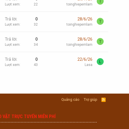
T
Lượt xem
22
toinghiepemlam
Trả lời
0
28/6/26
T
Lượt xem
32
toinghiepemlam
Trả lời
0
28/6/26
T
Lượt xem
34
toinghiepemlam
Trả lời
0
22/6/26
L
Lượt xem
43
Lasa
Quảng cáo
Trợ giúp
R
S
S
O VẶT TRỰC TUYẾN MIỄN PHÍ