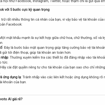
xã hội như Facebook, Instagram, Twitter, hoặc thậm chí là gửi qua em
ok với 5 bước cực kỳ quan trọng
 trữ rất nhiều thông tin cá nhân của bạn, vì vậy bảo vệ tài khoản của
hoản Facebook:
 Một mật khẩu mạnh là sự kết hợp giữa chữ hoa, chữ thường, số và k
n.
tố
: Đây là bước bảo mật quan trọng giúp tăng cường bảo vệ tài khoản
gửi tới điện thoại, giúp tài khoản an toàn hơn.
g nhập
: Thường xuyên kiểm tra các thiết bị đã đăng nhập vào tài khoản
p tức.
: Hãy cài đặt quyền riêng tư cho tài khoản của bạn sao cho chỉ những
.
và ứng dụng lạ
: Tránh nhấp vào các liên kết hoặc ứng dụng không rõ 
ài khoản của bạn.
voto AI giá rẻ?