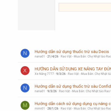
22
Tahoma
26
Times New Roman
Trebuchet MS
Verdana
Hướng dẫn sử dụng thuốc trừ sâu Decis
N
nana01
21/4/26
Rao Vặt - Mua Bán: Chợ Nhật tảo Rao
HƯỚNG DẪN SỬ DỤNG XE NÂNG TAY ĐÚ
X
Xe Nâng 7777
9/3/26
Rao Vặt - Mua Bán: Chợ Nhật tả
Hướng dẫn sử dụng thuốc trừ sâu Confid
N
nana01
9/3/26
Rao Vặt - Mua Bán: Chợ Nhật tảo Rao 
Hướng dẫn cách sử dụng dụng cụ nâng cơ
M
mimi01
28/1/26
Rao Vặt - Mua Bán: Chợ Nhật tảo Rao