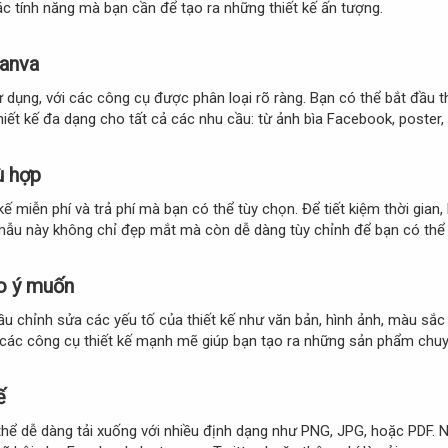
ác tính năng mà bạn cần để tạo ra những thiết kế ấn tượng.
Canva
 dụng, với các công cụ được phân loại rõ ràng. Bạn có thể bắt đầu 
t kế đa dạng cho tất cả các nhu cầu: từ ảnh bìa Facebook, poster, tờ
ù hợp
ế miễn phí và trả phí mà bạn có thể tùy chọn. Để tiết kiệm thời gia
mẫu này không chỉ đẹp mắt mà còn dễ dàng tùy chỉnh để bạn có thể
eo ý muốn
ầu chỉnh sửa các yếu tố của thiết kế như văn bản, hình ảnh, màu sắ
à các công cụ thiết kế mạnh mẽ giúp bạn tạo ra những sản phẩm chuyê
ế
 thể dễ dàng tải xuống với nhiều định dạng như PNG, JPG, hoặc PDF. 