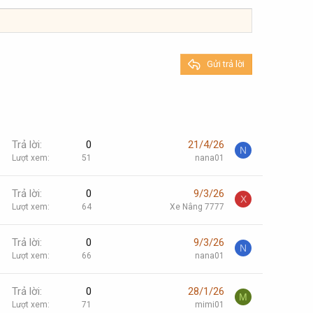
Gửi trả lời
Trả lời
0
21/4/26
N
Lượt xem
51
nana01
Trả lời
0
9/3/26
X
Lượt xem
64
Xe Nâng 7777
Trả lời
0
9/3/26
N
Lượt xem
66
nana01
Trả lời
0
28/1/26
M
Lượt xem
71
mimi01