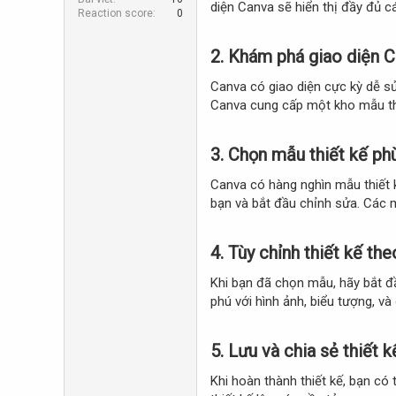
diện Canva sẽ hiển thị đầy đủ c
r
Reaction score
0
2.
Khám phá giao diện 
Canva có giao diện cực kỳ dễ sử
Canva cung cấp một kho mẫu thiế
3.
Chọn mẫu thiết kế ph
Canva có hàng nghìn mẫu thiết k
bạn và bắt đầu chỉnh sửa. Các 
4.
Tùy chỉnh thiết kế th
Khi bạn đã chọn mẫu, hãy bắt đ
phú với hình ảnh, biểu tượng, v
5.
Lưu và chia sẻ thiết k
Khi hoàn thành thiết kế, bạn có