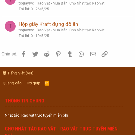
togiayrvc
Rao Vặt - Mua Bán: Chợ Nhật tảo Rao vặt
Trả lời
0
26/5/25
Hộp giấy Kraft đựng đồ ăn
T
togiayrvc
Rao Vặt - Mua Bán: Chợ Nhật tảo Rao vặt
Trả lời
0
19/5/25
Facebook
Twitter
Reddit
Pinterest
Tumblr
WhatsApp
Email
Link
Chia sẻ:
Tiếng Việt (VN)
Quảng cáo
Trợ giúp
R
S
S
THÔNG TIN CHUNG
Nhật tảo: Rao vặt trực tuyến miễn phí
CHỢ NHẬT TẢO RAO VẶT - RAO VẶT TRỰC TUYẾN MIỄN