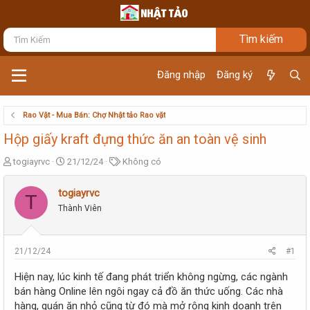
Đăng nhập
Đăng ký
Rao Vặt - Mua Bán: Chợ Nhật tảo Rao vặt
Hộp giấy kraft đựng thức ăn an toàn vệ sinh
T
N
T
togiayrvc
21/12/24
Không có
h
g
ừ
r
à
k
togiayrvc
T
e
y
h
Thành Viên
a
g
ó
d
ử
a
s
i
t
21/12/24
#1
a
r
Hiện nay, lúc kinh tế đang phát triển không ngừng, các ngành
t
bán hàng Online lên ngôi ngay cả đồ ăn thức uống. Các nhà
e
hàng, quán ăn nhỏ cũng từ đó mà mở rộng kinh doanh trên