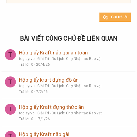
22
Times New Roman
26
Trebuchet MS
Gửi trả lời
Verdana
BÀI VIẾT CÙNG CHỦ ĐỀ LIÊN QUAN
Hộp giấy Kraft nắp gài an toàn
T
togiayrvc
Giải Trí - Du Lịch: Chợ Nhật tảo Rao vặt
Trả lời
0
20/4/26
Hộp giấy kraft đựng đồ ăn
T
togiayrvc
Giải Trí - Du Lịch: Chợ Nhật tảo Rao vặt
Trả lời
0
7/2/26
Hộp giấy Kraft đựng thức ăn
T
togiayrvc
Giải Trí - Du Lịch: Chợ Nhật tảo Rao vặt
Trả lời
0
17/1/26
Hộp giấy Kraft nắp gài
T