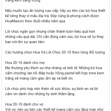
trắng kem sang trọng.
Nếu muốn tạo ấn tượng cao cấp: hãy ưu tiên các bó hoa thiết
kế riêng thay vì mẫu đại trà. Đây cũng là phong cách được
HoaMaison theo đuổi nhiều năm qua.
Lời chúc ngắn gọn nhưng chân thành luôn hiệu quả hơn
những câu quá dài. Chỉ cần đúng cảm xúc, bó hoa sẽ tự thay
bạn nói lên sự quan tâm.
Các hướng chọn Hoa Và Lời Chúc 20-10 theo từng đối tượng
Hoa 20-10 dành cho mẹ
Mẹ thường yêu thích sự nhẹ nhàng và tinh tế. Những bó hoa
cẩm chướng, lan hồ điệp hoặc hồng pastel kết hợp tone kem
trắng sẽ mang cảm giác ấm áp và biết ơn.
Lời chúc phù hợp nên thiên về sức khỏe, sự bình an và lời
cảm ơn dành cho những hy sinh thầm lặng.
Hoa 20-10 dành cho vợ
Với vợ, nên ưu tiên các thiết kế mang cảm xúc lãng mạn như