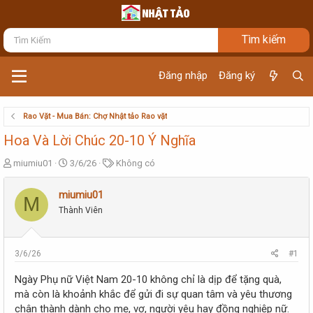
Đăng nhập
Đăng ký
Rao Vặt - Mua Bán: Chợ Nhật tảo Rao vặt
Hoa Và Lời Chúc 20-10 Ý Nghĩa
T
N
T
miumiu01
3/6/26
Không có
h
g
ừ
r
à
k
miumiu01
M
e
y
h
Thành Viên
a
g
ó
d
ử
a
s
i
t
3/6/26
#1
a
r
Ngày Phụ nữ Việt Nam 20-10 không chỉ là dịp để tặng quà,
t
mà còn là khoảnh khắc để gửi đi sự quan tâm và yêu thương
e
chân thành dành cho mẹ, vợ, người yêu hay đồng nghiệp nữ.