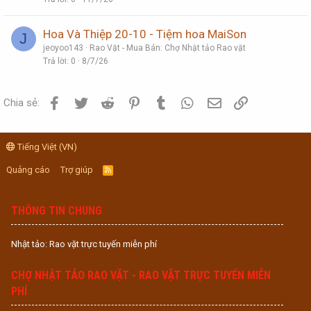
Hoa Và Thiệp 20-10 - Tiệm hoa MaiSon
J
jeoyoo143
Rao Vặt - Mua Bán: Chợ Nhật tảo Rao vặt
Trả lời
0
8/7/26
Facebook
Twitter
Reddit
Pinterest
Tumblr
WhatsApp
Email
Link
Chia sẻ:
Tiếng Việt (VN)
Quảng cáo
Trợ giúp
R
S
S
THÔNG TIN CHUNG
Nhật tảo: Rao vặt trực tuyến miễn phí
CHỢ NHẬT TẢO RAO VẶT - RAO VẶT TRỰC TUYẾN MIỄN
PHÍ