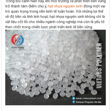
Trong bối cảnh hiện nay, khi môi trường và phát triển bền vững
e
trở thành tâm điểm chú ý,
hạt nhựa nguyên sinh
đóng một vai
r
trò quan trọng trong nền kinh tế tuần hoàn. Với những lợi thế
về độ bền và tính linh hoạt, hạt nhựa nguyên sinh không chỉ là
vật liệu cốt lõi cho nhiều ngành công nghiệp mà còn là yếu tố
then chốt trong chiến lược phát triển kinh tế bền vững.