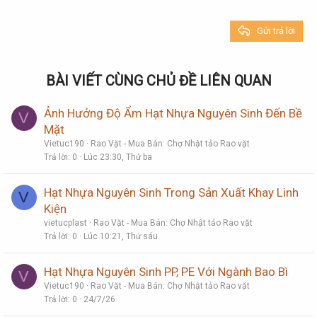
26
Trebuchet MS
Gửi trả lời
Verdana
BÀI VIẾT CÙNG CHỦ ĐỀ LIÊN QUAN
Ảnh Hưởng Độ Ẩm Hạt Nhựa Nguyên Sinh Đến Bề
V
Mặt
Vietuc190
Rao Vặt - Mua Bán: Chợ Nhật tảo Rao vặt
Trả lời
0
Lúc 23:30, Thứ ba
Hạt Nhựa Nguyên Sinh Trong Sản Xuất Khay Linh
V
Kiện
vietucplast
Rao Vặt - Mua Bán: Chợ Nhật tảo Rao vặt
Trả lời
0
Lúc 10:21, Thứ sáu
Hạt Nhựa Nguyên Sinh PP, PE Với Ngành Bao Bì
V
Vietuc190
Rao Vặt - Mua Bán: Chợ Nhật tảo Rao vặt
Trả lời
0
24/7/26