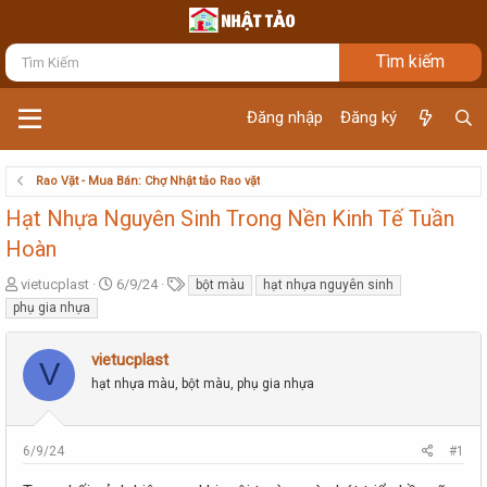
Đăng nhập
Đăng ký
Rao Vặt - Mua Bán: Chợ Nhật tảo Rao vặt
Hạt Nhựa Nguyên Sinh Trong Nền Kinh Tế Tuần
Hoàn
T
N
T
vietucplast
6/9/24
bột màu
hạt nhựa nguyên sinh
h
g
ừ
phụ gia nhựa
r
à
k
e
y
h
vietucplast
a
g
ó
V
d
ử
a
hạt nhựa màu, bột màu, phụ gia nhựa
s
i
t
a
6/9/24
#1
r
t