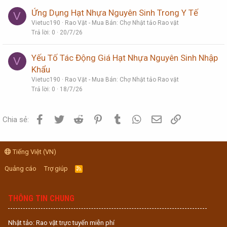
Ứng Dụng Hạt Nhựa Nguyên Sinh Trong Y Tế
V
Vietuc190
Rao Vặt - Mua Bán: Chợ Nhật tảo Rao vặt
Trả lời
0
20/7/26
Yếu Tố Tác Động Giá Hạt Nhựa Nguyên Sinh Nhập
V
Khẩu
Vietuc190
Rao Vặt - Mua Bán: Chợ Nhật tảo Rao vặt
Trả lời
0
18/7/26
Facebook
Twitter
Reddit
Pinterest
Tumblr
WhatsApp
Email
Link
Chia sẻ:
Tiếng Việt (VN)
Quảng cáo
Trợ giúp
R
S
S
THÔNG TIN CHUNG
Nhật tảo: Rao vặt trực tuyến miễn phí