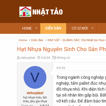
HOME
DIỄN ĐÀN
CÓ GÌ MỚI
Home
Diễn đàn
RAO VẶT - QUẢNG CÁO: Chợ Nhật tảo Rao 
Hạt Nhựa Nguyên Sinh Cho Sản P
T
N
T
vietucplast
3/6/26
Không có
h
g
ừ
r
à
k
3/6/26
e
y
h
V
a
g
ó
Trong ngành công nghiệp gi
d
ử
a
nghiệp, tấm pallet đúc nhự
s
i
t
đồ nhựa nhỏ. Khi diện tích
a
vietucplast
tại sẽ nhân lên gấp bội. B
r
hạt nhựa màu, bột
t
vỡ kết cấu. Để đảm bảo tí
màu, phụ gia nhựa
e
Tham gia
6/8/24