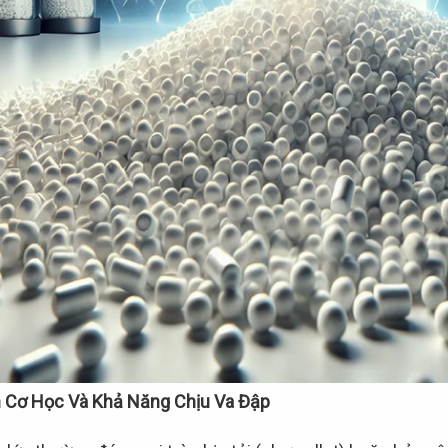
nh Cơ Học Và Khả Năng Chịu Va Đập