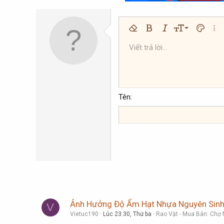
9
Xóa định dạng
Bold
In nghiêng
Kích thước
Màu chữ
Thêm
10
Viết trả lời...
Arial
Phông chữ
Insert horizontal line
Spoiler
Gạch ngang
Mã
Gạch chân
Inline code
Inline spoi
12
Book Antiqua
15
Courier New
18
Georgia
Tên
22
Tahoma
26
Times New Roman
Trebuchet MS
Verdana
Ảnh Hưởng Độ Ẩm Hạt Nhựa Nguyên Sinh
V
Vietuc190
Lúc 23:30, Thứ ba
Rao Vặt - Mua Bán: Chợ 