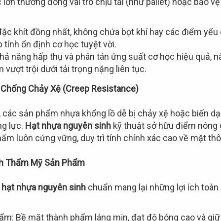
ớn thường đóng vai trò chịu tải (như pallet) hoặc bảo vệ
đặc khít đồng nhất, không chứa bọt khí hay các điểm yếu c
tính ổn định cơ học tuyệt vời.
 khả năng hấp thụ và phân tán ứng suất cơ học hiệu quả, 
vượt trội dưới tải trọng nặng liên tục.
à Chống Chảy Xệ (Creep Resistance)
, các sản phẩm nhựa khổng lồ dễ bị chảy xệ hoặc biến dạ
ng lực.
Hạt nhựa nguyên sinh
kỹ thuật sở hữu điểm nóng 
hẩm luôn cứng vững, duy trì tính chính xác cao về mặt th
nh Thẩm Mỹ Sản Phẩm
u
hạt nhựa nguyên sinh
chuẩn mang lại những lợi ích toàn 
m: Bề mặt thành phẩm láng mịn, đạt độ bóng cao và giữ