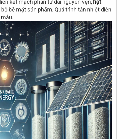
 liên kết mạch phân tử dài nguyên vẹn,
hạt
 bộ bề mặt sản phẩm. Quá trình tản nhiệt diễn
n mẫu.