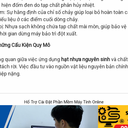
t hiện đốm đen do tạp chất phân hủy nhiệt.
ẩm: Sự hằng định của chỉ số chảy giúp loại bỏ hoàn toàn c
 thiếu liệu ở các điểm cuối dòng chảy.
t bị: Nhựa sạch không chứa tạp chất mài mòn, giúp bảo vệ 
thời gian dừng máy bảo trì đột xuất.
hững Cấu Kiện Quy Mô
ng quan giữa việc ứng dụng
hạt nhựa nguyên sinh
và chất
ách rời. Việc đầu tư vào nguồn vật liệu nguyên bản chính l
iệp nặng.
Hổ Trợ Cài Đặt Phần Mềm Máy Tính Online