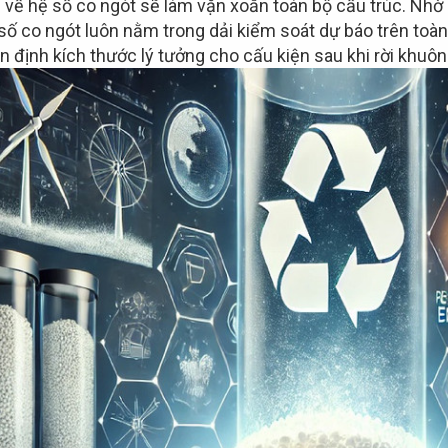
 về hệ số co ngót sẽ làm vặn xoắn toàn bộ cấu trúc. Nhờ
số co ngót luôn nằm trong dải kiểm soát dự báo trên toàn
n định kích thước lý tưởng cho cấu kiện sau khi rời khuô