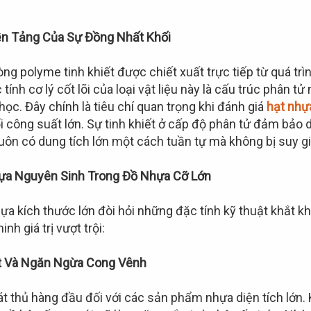
ền Tảng Của Sự Đồng Nhất Khối
òng polyme tinh khiết được chiết xuất trực tiếp từ quá t
 tính cơ lý cốt lõi của loại vật liệu này là cấu trúc phân
học. Đây chính là tiêu chí quan trọng khi đánh giá
hạt nhự
 công suất lớn. Sự tinh khiết ở cấp độ phân tử đảm bảo 
uôn có dung tích lớn một cách tuần tự mà không bị suy gi
hựa Nguyên Sinh Trong Đồ Nhựa Cỡ Lớn
 kích thước lớn đòi hỏi những đặc tính kỹ thuật khắt khe
h giá trị vượt trội:
út Và Ngăn Ngừa Cong Vênh
át thủ hàng đầu đối với các sản phẩm nhựa diện tích lớn