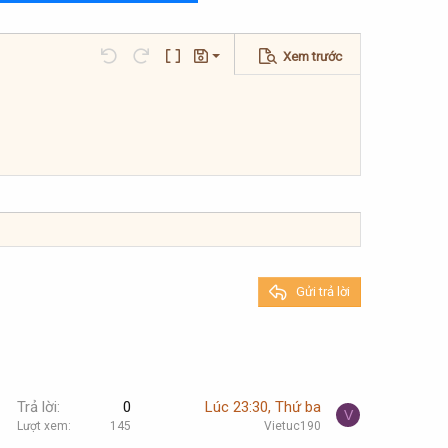
Xem trước
Lưu nháp
Undo
Redo
Toggle BB code
Bản thảo
Xóa bản thảo
Gửi trả lời
Trả lời
0
Lúc 23:30, Thứ ba
V
Lượt xem
145
Vietuc190