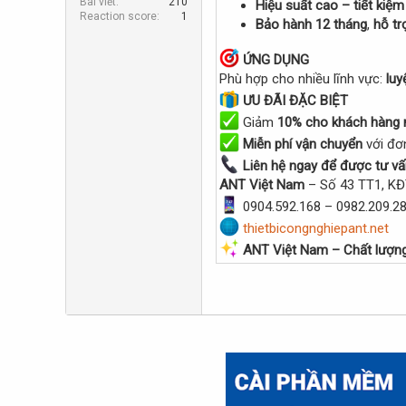
Bài viết
210
Hiệu suất cao – tiết kiệ
r
Reaction score
1
Bảo hành 12 tháng
,
hỗ tr
ỨNG DỤNG
Phù hợp cho nhiều lĩnh vực:
luy
ƯU ĐÃI ĐẶC BIỆT
Giảm
10% cho khách hàng 
Miễn phí vận chuyển
với đơn
Liên hệ ngay để được tư vấn
ANT Việt Nam
– Số 43 TT1, KĐ
0904.592.168 – 0982.209.28
thietbicongnghiepant.net
ANT Việt Nam – Chất lượng 