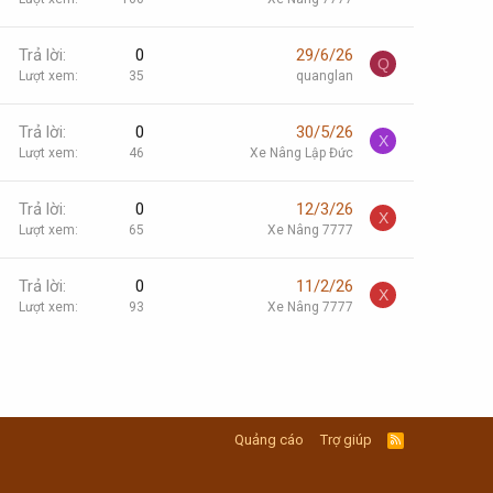
Trả lời
0
29/6/26
Q
Lượt xem
35
quanglan
Trả lời
0
30/5/26
X
Lượt xem
46
Xe Nâng Lập Đức
Trả lời
0
12/3/26
X
Lượt xem
65
Xe Nâng 7777
Trả lời
0
11/2/26
X
Lượt xem
93
Xe Nâng 7777
Quảng cáo
Trợ giúp
R
S
S