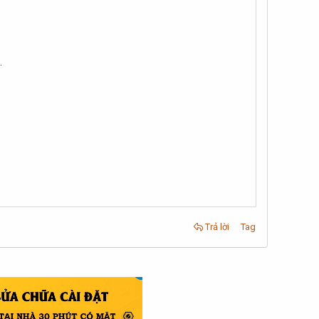
.
Trả lời
Tag