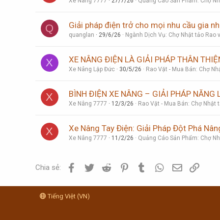
Xe Nâng 7777
27/7/26
Quảng Cáo Sản Phẩm: Chợ Nhậ
Giải pháp điện trở cho mọi nhu cầu gia nh
Q
quanglan
29/6/26
Ngành Dịch Vụ: Chợ Nhật tảo Rao v
XE NÂNG ĐIỆN LÀ GIẢI PHÁP THÂN THI
X
Xe Nâng Lập Đức
30/5/26
Rao Vặt - Mua Bán: Chợ Nhậ
BÌNH ĐIỆN XE NÂNG – GIẢI PHÁP NĂNG
X
Xe Nâng 7777
12/3/26
Rao Vặt - Mua Bán: Chợ Nhật t
Xe Nâng Tay Điện: Giải Pháp Đột Phá Nân
X
Xe Nâng 7777
11/2/26
Quảng Cáo Sản Phẩm: Chợ Nhậ
Facebook
Twitter
Reddit
Pinterest
Tumblr
WhatsApp
Email
Link
Chia sẻ:
Tiếng Việt (VN)