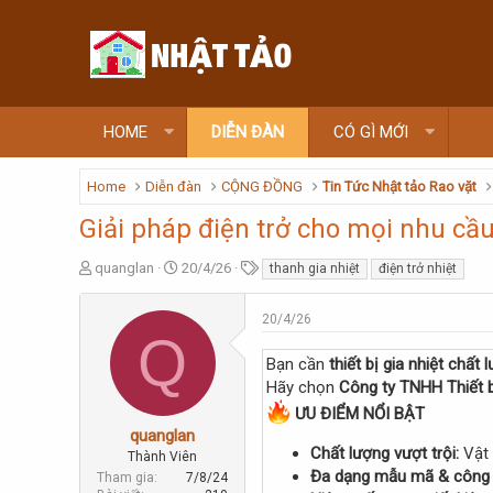
HOME
DIỄN ĐÀN
CÓ GÌ MỚI
Home
Diễn đàn
CỘNG ĐỒNG
Tin Tức Nhật tảo Rao vặt
Giải pháp điện trở cho mọi nhu cầu
T
N
T
quanglan
20/4/26
thanh gia nhiệt
điện trở nhiệt
h
g
ừ
r
à
k
20/4/26
e
y
h
Q
a
g
ó
Bạn cần
thiết bị gia nhiệt chất
d
ử
a
s
i
Hãy chọn
Công ty TNHH Thiết 
t
ƯU ĐIỂM NỔI BẬT
a
quanglan
r
Chất lượng vượt trội:
Vật 
Thành Viên
t
Đa dạng mẫu mã & công 
Tham gia
7/8/24
e