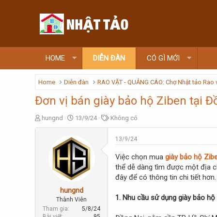
HOME
DIỄN ĐÀN
CÓ GÌ MỚI
Home
Diễn đàn
RAO VẶT - QUẢNG CÁO: Chợ Nhật tảo Rao 
Đơn vị bán giày bảo hộ Ziben tại Đ
T
N
T
hungnd
13/9/24
Không có
h
g
ừ
r
à
k
13/9/24
e
y
h
a
g
ó
Việc chọn mua
giày bảo hộ Zib
d
ử
a
thể dễ dàng tìm được một địa ch
s
i
đây để có thông tin chi tiết hơn.
t
a
hungnd
r
1. Nhu cầu sử dụng giày bảo hộ 
Thành Viên
t
Tham gia
5/8/24
e
Bài viết
95