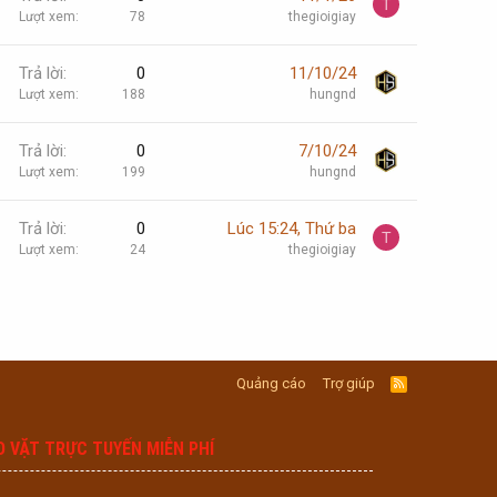
T
Lượt xem
78
thegioigiay
Trả lời
0
11/10/24
Lượt xem
188
hungnd
Trả lời
0
7/10/24
Lượt xem
199
hungnd
Trả lời
0
Lúc 15:24, Thứ ba
T
Lượt xem
24
thegioigiay
Quảng cáo
Trợ giúp
R
S
S
O VẶT TRỰC TUYẾN MIỄN PHÍ