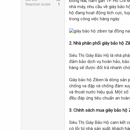
Đồng Nai, nằm gần TP. Hồ Chí Mi
r
Reaction score
1
nhà máy, nhu cầu về giày bảo h
hộ đang hoạt động tích cực, tuy
trong công việc hàng ngày.
2. Nhà phân phối giày bảo hộ Zib
Siêu Thị Giày Bảo Hộ là nhà phâ
đảm bảo dịch vụ hoàn hảo, bảo 
hàng sẽ được đổi trả nhanh chón
Giày bảo hộ Ziben là dòng sản p
chống va đập và chống đâm xuyê
và thoát nước hiệu quả. Một số
đều đáp ứng tiêu chuẩn an toàn
3. Chính sách mua giày bảo hộ Z
Siêu Thị Giày Bảo Hộ cam kết c
có lỗi từ nhà sản xuất, khách h