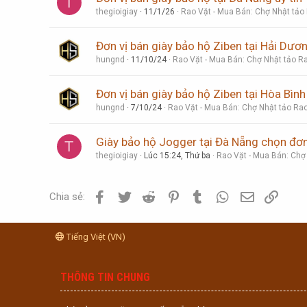
T
thegioigiay
11/1/26
Rao Vặt - Mua Bán: Chợ Nhật tảo
Đơn vị bán giày bảo hộ Ziben tại Hải Dươn
hungnd
11/10/24
Rao Vặt - Mua Bán: Chợ Nhật tảo Ra
Đơn vị bán giày bảo hộ Ziben tại Hòa Bình 
hungnd
7/10/24
Rao Vặt - Mua Bán: Chợ Nhật tảo Rao
Giày bảo hộ Jogger tại Đà Nẵng chọn đơn
T
thegioigiay
Lúc 15:24, Thứ ba
Rao Vặt - Mua Bán: Chợ
Facebook
Twitter
Reddit
Pinterest
Tumblr
WhatsApp
Email
Link
Chia sẻ:
Tiếng Việt (VN)
THÔNG TIN CHUNG