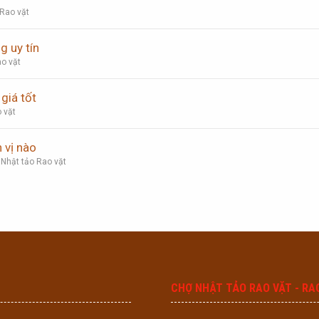
 Rao vặt
g uy tín
o vặt
giá tốt
 vặt
 vị nào
 Nhật tảo Rao vặt
CHỢ NHẬT TẢO RAO VẶT - RA