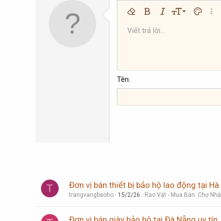
9
Xóa định dạng
Bold
In nghiêng
Kích thước
Màu chữ
Thêm
10
Viết trả lời...
Arial
Phông chữ
Insert horizontal line
Spoiler
Gạch ngang
Mã
Gạch chân
Inline code
Inline spoi
12
Book Antiqua
15
Courier New
18
Georgia
Tên
22
Tahoma
26
Times New Roman
Trebuchet MS
Verdana
Đơn vị bán thiết bị bảo hộ lao động tại Hà
T
trangvangbaoho
15/2/26
Rao Vặt - Mua Bán: Chợ Nhậ
Đơn vị bán giày bảo hộ tại Đà Nẵng uy tín