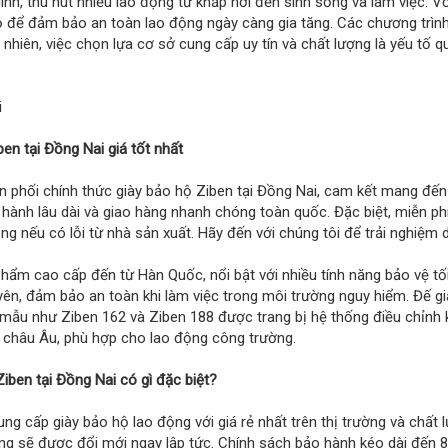
nh, thu hút nhiều lao động từ khắp nơi đến sinh sống và làm việc. V
ộ để đảm bảo an toàn lao động ngày càng gia tăng. Các chương trình
 nhiên, việc chọn lựa cơ sở cung cấp uy tín và chất lượng là yếu tố
en tại Đồng Nai giá tốt nhất
n phối chính thức giày bảo hộ Ziben tại Đồng Nai, cam kết mang đến
hành lâu dài và giao hàng nhanh chóng toàn quốc. Đặc biệt, miễn ph
g nếu có lỗi từ nhà sản xuất. Hãy đến với chúng tôi để trải nghiệm 
hẩm cao cấp đến từ Hàn Quốc, nổi bật với nhiều tính năng bảo vệ tố
n, đảm bảo an toàn khi làm việc trong môi trường nguy hiểm. Đế gi
 mẫu như Ziben 162 và Ziben 188 được trang bị hệ thống điều chỉnh
 châu Âu, phù hợp cho lao động công trường.
iben tại Đồng Nai có gì đặc biệt?
ung cấp giày bảo hộ lao động với giá rẻ nhất trên thị trường và chấ
àng sẽ được đổi mới ngay lập tức. Chính sách bảo hành kéo dài đến 8 