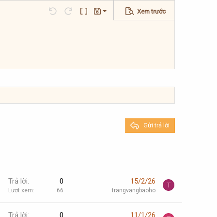
Xem trước
Lưu nháp
Undo
Redo
Toggle BB code
Bản thảo
Xóa bản thảo
Gửi trả lời
Trả lời
0
15/2/26
T
Lượt xem
66
trangvangbaoho
Trả lời
0
11/1/26