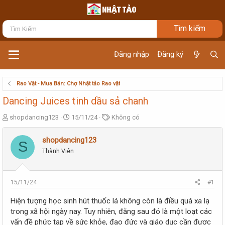
Đăng nhập
Đăng ký
Rao Vặt - Mua Bán: Chợ Nhật tảo Rao vặt
Dancing Juices tinh dầu sả chanh
T
N
T
shopdancing123
15/11/24
Không có
h
g
ừ
r
à
k
shopdancing123
S
e
y
h
Thành Viên
a
g
ó
d
ử
a
s
i
t
15/11/24
#1
a
r
Hiện tượng học sinh hút thuốc lá không còn là điều quá xa lạ
t
trong xã hội ngày nay. Tuy nhiên, đằng sau đó là một loạt các
e
vấn đề phức tạp về sức khỏe, đạo đức và giáo dục cần được