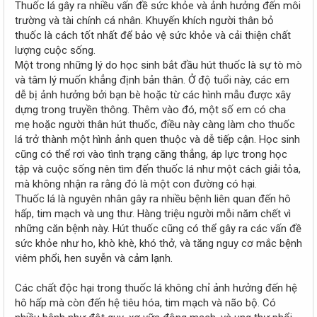
Thuốc lá gây ra nhiều vấn đề sức khỏe và ảnh hưởng đến môi
trường và tài chính cá nhân. Khuyến khích người thân bỏ
thuốc là cách tốt nhất để bảo vệ sức khỏe và cải thiện chất
lượng cuộc sống.
Một trong những lý do học sinh bắt đầu hút thuốc là sự tò mò
và tâm lý muốn khẳng định bản thân. Ở độ tuổi này, các em
dễ bị ảnh hưởng bởi bạn bè hoặc từ các hình mẫu được xây
dựng trong truyền thông. Thêm vào đó, một số em có cha
mẹ hoặc người thân hút thuốc, điều này càng làm cho thuốc
lá trở thành một hình ảnh quen thuộc và dễ tiếp cận. Học sinh
cũng có thể rơi vào tình trạng căng thẳng, áp lực trong học
tập và cuộc sống nên tìm đến thuốc lá như một cách giải tỏa,
mà không nhận ra rằng đó là một con đường có hại.
Thuốc lá là nguyên nhân gây ra nhiều bệnh liên quan đến hô
hấp, tim mạch và ung thư. Hàng triệu người mỗi năm chết vì
những căn bệnh này. Hút thuốc cũng có thể gây ra các vấn đề
sức khỏe như ho, khò khè, khó thở, và tăng nguy cơ mắc bệnh
viêm phổi, hen suyễn và cảm lạnh.
Các chất độc hại trong thuốc lá không chỉ ảnh hưởng đến hệ
hô hấp mà còn đến hệ tiêu hóa, tim mạch và não bộ. Có