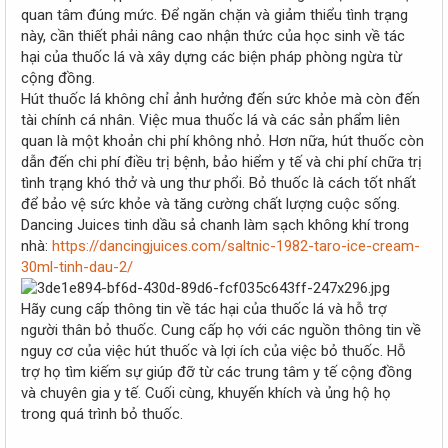
r
quan tâm đúng mức. Để ngăn chặn và giảm thiểu tình trạng
này, cần thiết phải nâng cao nhận thức của học sinh về tác
hại của thuốc lá và xây dựng các biện pháp phòng ngừa từ
cộng đồng.
Hút thuốc lá không chỉ ảnh hưởng đến sức khỏe mà còn đến
tài chính cá nhân. Việc mua thuốc lá và các sản phẩm liên
quan là một khoản chi phí không nhỏ. Hơn nữa, hút thuốc còn
dẫn đến chi phí điều trị bệnh, bảo hiểm y tế và chi phí chữa trị
tình trạng khó thở và ung thư phổi. Bỏ thuốc là cách tốt nhất
để bảo vệ sức khỏe và tăng cường chất lượng cuộc sống.
Dancing Juices tinh dầu sả chanh làm sạch không khí trong
nhà:
https://dancingjuices.com/saltnic-1982-taro-ice-cream-
30ml-tinh-dau-2/
Hãy cung cấp thông tin về tác hại của thuốc lá và hỗ trợ
người thân bỏ thuốc. Cung cấp họ với các nguồn thông tin về
nguy cơ của việc hút thuốc và lợi ích của việc bỏ thuốc. Hỗ
trợ họ tìm kiếm sự giúp đỡ từ các trung tâm y tế cộng đồng
và chuyên gia y tế. Cuối cùng, khuyến khích và ủng hộ họ
trong quá trình bỏ thuốc.