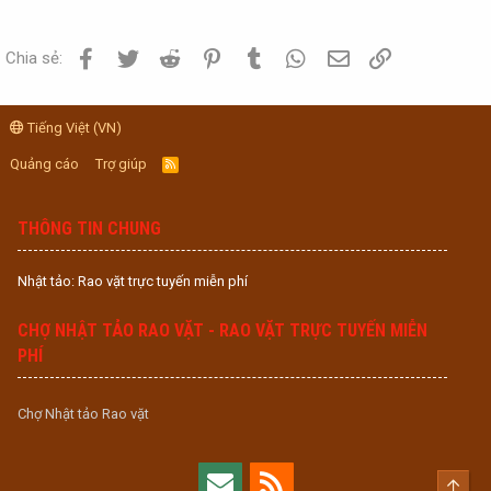
Facebook
Twitter
Reddit
Pinterest
Tumblr
WhatsApp
Email
Link
Chia sẻ:
Tiếng Việt (VN)
Quảng cáo
Trợ giúp
R
S
S
THÔNG TIN CHUNG
Nhật tảo: Rao vặt trực tuyến miễn phí
CHỢ NHẬT TẢO RAO VẶT - RAO VẶT TRỰC TUYẾN MIỄN
PHÍ
Chợ Nhật tảo Rao vặt
Top