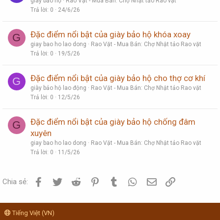
giày bảo hộ
Rao Vặt - Mua Bán: Chợ Nhật tảo Rao vặt
Trả lời
0
24/6/26
Đặc điểm nổi bật của giày bảo hộ khóa xoay
G
giay bao ho lao dong
Rao Vặt - Mua Bán: Chợ Nhật tảo Rao vặt
Trả lời
0
19/5/26
Đặc điểm nổi bật của giày bảo hộ cho thợ cơ khí
G
giày bảo hộ lao động
Rao Vặt - Mua Bán: Chợ Nhật tảo Rao vặt
Trả lời
0
12/5/26
Đặc điểm nổi bật của giày bảo hộ chống đâm
G
xuyên
giay bao ho lao dong
Rao Vặt - Mua Bán: Chợ Nhật tảo Rao vặt
Trả lời
0
11/5/26
Facebook
Twitter
Reddit
Pinterest
Tumblr
WhatsApp
Email
Link
Chia sẻ:
Tiếng Việt (VN)