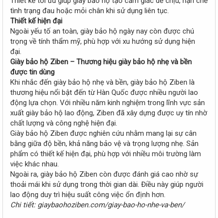
Thiết kế tối ưu giúp giày bảo hộ tạo cảm giác dễ chịu, hạn chế
tình trạng đau hoặc mỏi chân khi sử dụng liên tục.
Thiết kế hiện đại
Ngoài yếu tố an toàn, giày bảo hộ ngày nay còn được chú
trọng về tính thẩm mỹ, phù hợp với xu hướng sử dụng hiện
đại.
Giày bảo hộ Ziben – Thương hiệu giày bảo hộ nhẹ và bền
được tin dùng
Khi nhắc đến giày bảo hộ nhẹ và bền, giày bảo hộ Ziben là
thương hiệu nổi bật đến từ Hàn Quốc được nhiều người lao
động lựa chọn. Với nhiều năm kinh nghiệm trong lĩnh vực sản
xuất giày bảo hộ lao động, Ziben đã xây dựng được uy tín nhờ
chất lượng và công nghệ hiện đại.
Giày bảo hộ Ziben được nghiên cứu nhằm mang lại sự cân
bằng giữa độ bền, khả năng bảo vệ và trọng lượng nhẹ. Sản
phẩm có thiết kế hiện đại, phù hợp với nhiều môi trường làm
việc khác nhau.
Ngoài ra, giày bảo hộ Ziben còn được đánh giá cao nhờ sự
thoải mái khi sử dụng trong thời gian dài. Điều này giúp người
lao động duy trì hiệu suất công việc ổn định hơn.
Chi tiết: giaybaohoziben.com/giay-bao-ho-nhe-va-ben/