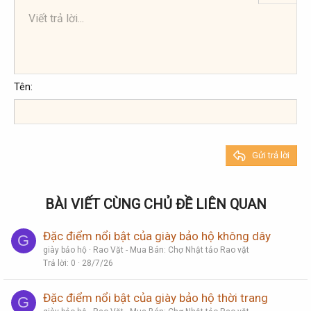
Viết trả lời...
Căn trái
9
Arial
Lưu nháp
Danh sách có thứ tự
Normal
Kích thước
Mặt cười
Redo
Trích dẫn
Toggle BB code
Màu chữ
Media
Xóa định dạng
Phông chữ
Insert table
Bản thảo
Danh sách
Insert horizontal line
Căn lề
Spoiler
Paragraph format
Mã
Gạch ngang
Gạch chân
Inline spoiler
Inline code
10
Xóa bản thảo
Book Antiqua
Căn giữa
Danh sách không có thứ tự
Heading 1
12
Courier New
Căn phải
Thụt lề
Heading 2
Georgia
15
Justify text
Tên
Tăng lề
Heading 3
18
Tahoma
22
Times New Roman
26
Trebuchet MS
Gửi trả lời
Verdana
BÀI VIẾT CÙNG CHỦ ĐỀ LIÊN QUAN
Đặc điểm nổi bật của giày bảo hộ không dây
G
giày bảo hộ
Rao Vặt - Mua Bán: Chợ Nhật tảo Rao vặt
Trả lời
0
28/7/26
Đặc điểm nổi bật của giày bảo hộ thời trang
G