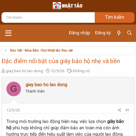
Đăng nhập
Đăng ký
Rao Vặt - Mua Bán: Chợ Nhật tảo Rao vặt
Đặc điểm nổi bật của giày bảo hộ nhẹ và bền
T
N
T
giay bao ho lao dong
12/5/26
Không có
h
g
ừ
r
à
k
giay bao ho lao dong
G
e
y
h
Thành Viên
a
g
ó
d
ử
a
s
i
t
12/5/26
#1
a
r
Trong môi trường lao động hiện nay, việc lựa chọn
giày bảo
t
hộ
phù hợp không chỉ giúp đảm bảo an toàn mà còn ảnh
e
hưởng trực tiếp đến hiệu suất làm việc của người lao động.