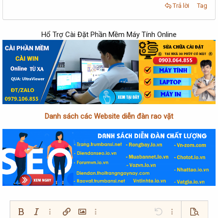
Trả lời
Tag
Hổ Trợ Cài Đặt Phần Mềm Máy Tính Online
Danh sách các Website diễn đàn rao vặt
Bold
In nghiêng
Thêm tùy chọn…
Chèn liên kết
Chèn hình ảnh
Thêm tùy chọn…
Undo
Thêm tùy chọn…
Xem trướ