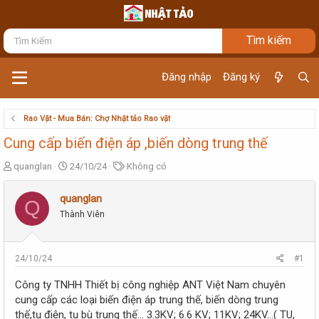
Đăng nhập
Đăng ký
Rao Vặt - Mua Bán: Chợ Nhật tảo Rao vặt
Cung cấp biến điện áp ,biến dòng trung thế
T
N
T
quanglan
24/10/24
Không có
h
g
ừ
r
à
k
quanglan
Q
e
y
h
Thành Viên
a
g
ó
d
ử
a
s
i
t
24/10/24
#1
a
r
Công ty TNHH Thiết bị công nghiệp ANT Việt Nam chuyên
t
cung cấp các loại biến điện áp trung thế, biến dòng trung
e
thế,tụ điện, tụ bù trung thế… 3.3KV; 6.6 KV; 11KV; 24KV…( TU,