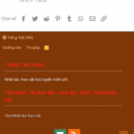
Trả lời
0
1/8/26
Facebook
Twitter
Reddit
Pinterest
Tumblr
WhatsApp
Email
Link
Chia sẻ:
Tiếng Việt (VN)
Quảng cáo
Trợ giúp
R
S
S
THÔNG TIN CHUNG
Nhật tảo: Rao vặt trực tuyến miễn phí
CHỢ NHẬT TẢO RAO VẶT - RAO VẶT TRỰC TUYẾN MIỄN
PHÍ
Chợ Nhật tảo Rao vặt