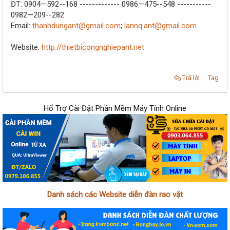
ĐT: 0904—592--168 ------------- 0986—475--548 -----------
0982—209--282
Email:
thanhdungant@gmail.com
;
lannq.ant@gmail.com
Website:
http://thietbicongnghiepant.net
Trả lời
Tag
Hổ Trợ Cài Đặt Phần Mềm Máy Tính Online
Danh sách các Website diễn đàn rao vặt