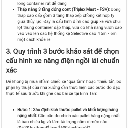
lòng container rất dễ dàng.
Tháp nâng 3 tầng đóng cont (Triplex Mast - FSV):
Dòng
tháp cao cấp gồm 3 tầng tháp xếp chồng kết hợp ty
giữa thủy lực. Đây là cấu hình đỉnh cao giúp xe vừa chui
lọt thùng container sập thấp, vừa có khả năng vươn cao
vèo vèo lên các hệ thống kệ Selective cao 4.5m - 6m
một cách khỏe re.
3. Quy trình 3 bước khảo sát để chọn
cấu hình xe nâng điện ngồi lái chuẩn
xác​
Để không bị mua nhầm chiếc xe "quá tầm" hoặc "thiếu tải", bộ
phận kỹ thuật của nhà xưởng cần thực hiện các bước đo đạc
thực tế sau trước khi ghé các bãi xe tại Bình Tân:
Bước 1: Xác định kích thước pallet và khối lượng hàng
nặng nhất:
Cần cân đo chính xác pallet hàng nặng nhất
là bao nhiêu kg và tâm tải trọng nằm ở mức nào
($500\text{mm}$ hay $600\text{mm}$).