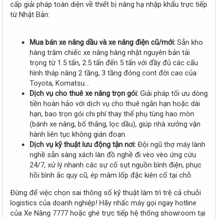
cấp giải pháp toàn diện về thiết bị nâng hạ nhập khẩu trực tiếp
từ Nhật Bản:
Mua bán xe nâng dầu và xe nâng điện cũ/mới:
Sẵn kho
hàng trăm chiếc xe nâng hàng nhật nguyên bản tải
trọng từ 1.5 tấn, 2.5 tấn đến 5 tấn với đầy đủ các cấu
hình tháp nâng 2 tầng, 3 tầng đóng cont đời cao của
Toyota, Komatsu...
Dịch vụ cho thuê xe nâng trọn gói:
Giải pháp tối ưu dòng
tiền hoàn hảo với dịch vụ cho thuê ngắn hạn hoặc dài
hạn, bao trọn gói chi phí thay thế phụ tùng hao mòn
(bánh xe nâng, bố thắng, lọc dầu), giúp nhà xưởng vận
hành liên tục không gián đoạn.
Dịch vụ kỹ thuật lưu động tận nơi:
Đội ngũ thợ máy lành
nghề sẵn sàng xách làn đồ nghề đi vèo vèo ứng cứu
24/7, xử lý nhanh các sự cố sụt nguồn bình điện, phục
hồi bình ắc quy cũ, ép mâm lốp đặc kiên cố tại chỗ.
Đừng để việc chọn sai thông số kỹ thuật làm trì trệ cả chuỗi
logistics của doanh nghiệp! Hãy nhấc máy gọi ngay hotline
của Xe Nâng 7777 hoặc ghé trực tiếp hệ thống showroom tại