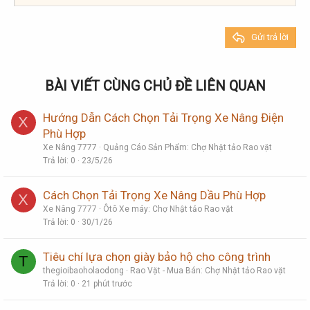
22
Times New Roman
26
Trebuchet MS
Gửi trả lời
Verdana
BÀI VIẾT CÙNG CHỦ ĐỀ LIÊN QUAN
Hướng Dẫn Cách Chọn Tải Trọng Xe Nâng Điện
X
Phù Hợp
Xe Nâng 7777
Quảng Cáo Sản Phẩm: Chợ Nhật tảo Rao vặt
Trả lời
0
23/5/26
Cách Chọn Tải Trọng Xe Nâng Dầu Phù Hợp
X
Xe Nâng 7777
Ôtô Xe máy: Chợ Nhật tảo Rao vặt
Trả lời
0
30/1/26
Tiêu chí lựa chọn giày bảo hộ cho công trình
T
thegioibaoholaodong
Rao Vặt - Mua Bán: Chợ Nhật tảo Rao vặt
Trả lời
0
21 phút trước