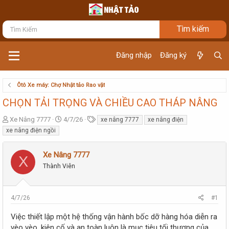
Đăng nhập
Đăng ký
Ôtô Xe máy: Chợ Nhật tảo Rao vặt
CHỌN TẢI TRỌNG VÀ CHIỀU CAO THÁP NÂNG
T
N
T
Xe Nâng 7777
4/7/26
xe nâng 7777
xe nâng điện
h
g
ừ
xe nâng điện ngồi
r
à
k
e
y
h
Xe Nâng 7777
a
g
ó
X
d
ử
a
Thành Viên
s
i
t
a
4/7/26
#1
r
t
Việc thiết lập một hệ thống vận hành bốc dỡ hàng hóa diễn ra
e
vèo vèo, kiên cố và an toàn luôn là mục tiêu tối thượng của