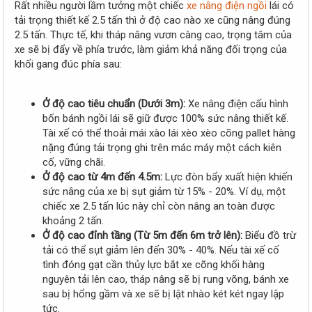
Rất nhiều người lầm tưởng một chiếc
xe nâng điện ngồi
lái có
tải trọng thiết kế 2.5 tấn thì ở độ cao nào xe cũng nâng đúng
2.5 tấn. Thực tế, khi tháp nâng vươn càng cao, trọng tâm của
xe sẽ bị đẩy về phía trước, làm giảm khả năng đối trọng của
khối gang đúc phía sau:
Ở độ cao tiêu chuẩn (Dưới 3m):
Xe nâng điện cấu hình
bốn bánh ngồi lái sẽ giữ được 100% sức nâng thiết kế.
Tài xế có thể thoải mái xào lái xèo xèo cõng pallet hàng
nặng đúng tải trọng ghi trên mác máy một cách kiên
cố, vững chãi.
Ở độ cao từ 4m đến 4.5m:
Lực đòn bẩy xuất hiện khiến
sức nâng của xe bị sụt giảm từ 15% - 20%. Ví dụ, một
chiếc xe 2.5 tấn lúc này chỉ còn nâng an toàn được
khoảng 2 tấn.
Ở độ cao đỉnh tầng (Từ 5m đến 6m trở lên):
Biểu đồ trừ
tải có thể sụt giảm lên đến 30% - 40%. Nếu tài xế cố
tình đóng gạt cần thủy lực bắt xe cõng khối hàng
nguyên tải lên cao, tháp nâng sẽ bị rung võng, bánh xe
sau bị hổng gầm và xe sẽ bị lật nhào két két ngay lập
tức.