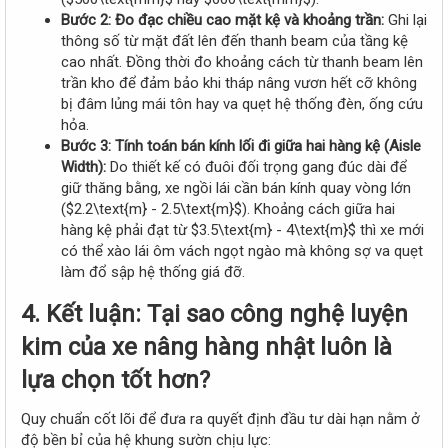
Bước 2: Đo đạc chiều cao mặt kệ và khoảng trần:
Ghi lại
thông số từ mặt đất lên đến thanh beam của tầng kệ
cao nhất. Đồng thời đo khoảng cách từ thanh beam lên
trần kho để đảm bảo khi tháp nâng vươn hết cỡ không
bị đâm lủng mái tôn hay va quẹt hệ thống đèn, ống cứu
hỏa.
Bước 3: Tính toán bán kính lối đi giữa hai hàng kệ (Aisle
Width):
Do thiết kế có đuôi đối trọng gang đúc dài để
giữ thăng bằng, xe ngồi lái cần bán kính quay vòng lớn
($2.2\text{m} - 2.5\text{m}$). Khoảng cách giữa hai
hàng kệ phải đạt từ $3.5\text{m} - 4\text{m}$ thì xe mới
có thể xào lái ôm vách ngọt ngào mà không sợ va quẹt
làm đổ sập hệ thống giá đỡ.
4. Kết luận: Tại sao công nghệ luyện
kim của xe nâng hàng nhật luôn là
lựa chọn tốt hơn?​
Quy chuẩn cốt lõi để đưa ra quyết định đầu tư dài hạn nằm ở
độ bền bỉ của hệ khung sườn chịu lực: