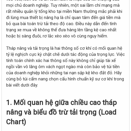
r
mọi chủ doanh nghiệp. Tuy nhiên, một sai lầm chí mạng mà
rất nhiều quản lý tổng kho tại miền Nam thường mắc phải khi
đi lùng mua thiết bị nâng hạ là chỉ quan tâm đến giá tiền mà
bỏ qua bài toán trừ tải theo độ cao. Điều này dẫn đến tình
trạng xe mua về không thể đưa hàng lên tầng kệ cao nhất
hoặc bị sàng đuôi, rơ lắc xèo xèo vô cùng nguy hiểm.
Tháp nâng và tải trọng là hai thông số cơ khí có mối quan hệ
tỷ lệ nghịch cực kỳ chặt chẽ dưới tác động của trọng lực. Việc
tính toán chính xác hai thông số này không chỉ giúp tài xế
ngồi vần vô lăng ôm vách ngọt ngào mà còn bảo vệ túi tiền
của doanh nghiệp khỏi những tai nạn sập kệ kho đắt đỏ. Hãy
cùng bỏ túi cẩm nang chọn cấu hình chuẩn kỹ sư cơ khí trong
bài viết dưới đây.
1. Mối quan hệ giữa chiều cao tháp
nâng và biểu đồ trừ tải trọng (Load
Chart)​