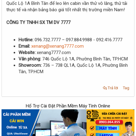
Quốc Lộ 1A Bình Tân để leo lên cabin vần thử vô lăng, thử tải
thực tế và nhận bảng báo giá tốt nhất thị trường miền Nam!
CÔNG TY TNHH SX TM DV 7777
Hotline:
096.732.7777 – 097.884.9988 - 092.416.7777
Email:
xenang@xenang7777.com
Website:
xenang7777.com
Văn phòng:
746 Quốc Lộ 1A, Phường Bình Tân, TP.HCM
Showroom:
736 – 738 QL1A, Quốc Lộ 1A, Phường Bình
Tân, TP.HCM
Trả lời
Tag
Hổ Trợ Cài Đặt Phần Mềm Máy Tính Online