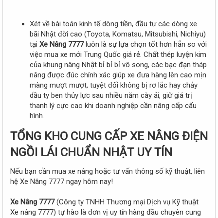
Xét về bài toán kinh tế dòng tiền, đầu tư các dòng xe
bãi Nhật đời cao (Toyota, Komatsu, Mitsubishi, Nichiyu)
tại
Xe Nâng 7777
luôn là sự lựa chọn tốt hơn hẳn so với
việc mua xe mới Trung Quốc giá rẻ. Chất thép luyện kim
của khung nâng Nhật bỉ bỉ bỉ vô song, các bạc đạn tháp
nâng được đúc chính xác giúp xe đưa hàng lên cao mịn
màng mượt mượt, tuyệt đối không bị rơ lắc hay chảy
dầu ty ben thủy lực sau nhiều năm cày ải, giữ giá trị
thanh lý cực cao khi doanh nghiệp cần nâng cấp cấu
hình.
TỔNG KHO CUNG CẤP XE NÂNG ĐIỆN
NGỒI LÁI CHUẨN NHẬT UY TÍN​
Nếu bạn cần mua xe nâng hoặc tư vấn thông số kỹ thuật, liên
hệ Xe Nâng 7777 ngay hôm nay!
Xe Nâng 7777
(Công ty TNHH Thương mại Dịch vụ Kỹ thuật
Xe nâng 7777) tự hào là đơn vị uy tín hàng đầu chuyên cung