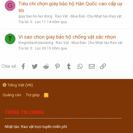
Tiêu chí chọn giày bảo hộ Hàn Quốc cao cấp uy
G
tín
giay bao ho lao dong
Rao Vặt - Mua Bán: Chợ Nhật tảo Rao vặt
Trả lời
0
Lúc 11:14 Hôm qua
Vì sao chọn giày bảo hộ chống vật sắc nhọn
T
thegioibaoholaodong
Rao Vặt - Mua Bán: Chợ Nhật tảo Rao vặt
Trả lời
0
Lúc 09:15 Hôm qua
Facebook
Twitter
Reddit
Pinterest
Tumblr
WhatsApp
Email
Link
Chia sẻ:
Tiếng Việt (VN)
Quảng cáo
Trợ giúp
R
S
S
THÔNG TIN CHUNG
Nhật tảo: Rao vặt trực tuyến miễn phí