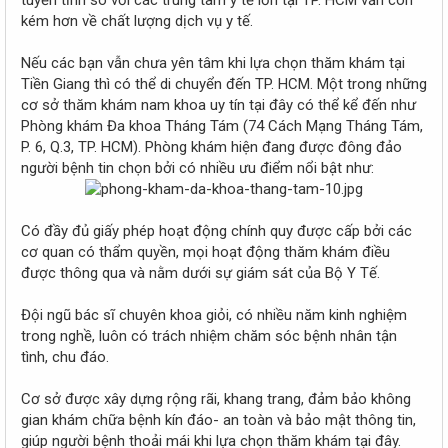
tuyến tỉnh so với các trung tâm y tế lớn tại TP. HCM vẫn còn
kém hơn về chất lượng dịch vụ y tế.
Nếu các bạn vẫn chưa yên tâm khi lựa chọn thăm khám tại
Tiền Giang thì có thể di chuyển đến TP. HCM. Một trong những
cơ sở thăm khám nam khoa uy tín tại đây có thể kể đến như
Phòng khám Đa khoa Tháng Tám (74 Cách Mạng Tháng Tám,
P. 6, Q.3, TP. HCM). Phòng khám hiện đang được đông đảo
người bệnh tin chọn bởi có nhiều ưu điểm nổi bật như:
Có đầy đủ giấy phép hoạt động chính quy được cấp bởi các
cơ quan có thẩm quyền, mọi hoạt động thăm khám điều
được thông qua và nằm dưới sự giám sát của Bộ Y Tế.
Đội ngũ bác sĩ chuyên khoa giỏi, có nhiều năm kinh nghiệm
trong nghề, luôn có trách nhiệm chăm sóc bệnh nhân tận
tình, chu đáo.
Cơ sở được xây dựng rộng rãi, khang trang, đảm bảo không
gian khám chữa bệnh kín đáo- an toàn và bảo mật thông tin,
giúp người bệnh thoải mái khi lựa chọn thăm khám tại đây.