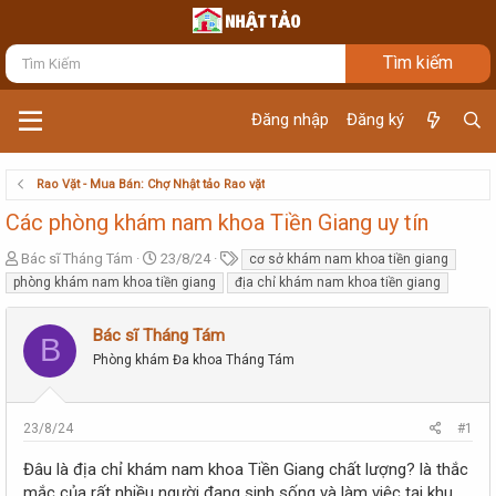
Đăng nhập
Đăng ký
Rao Vặt - Mua Bán: Chợ Nhật tảo Rao vặt
Các phòng khám nam khoa Tiền Giang uy tín
T
N
T
Bác sĩ Tháng Tám
23/8/24
cơ sở khám nam khoa tiền giang
h
g
ừ
phòng khám nam khoa tiền giang
địa chỉ khám nam khoa tiền giang
r
à
k
e
y
h
Bác sĩ Tháng Tám
a
g
ó
B
d
ử
a
Phòng khám Đa khoa Tháng Tám
s
i
t
a
23/8/24
#1
r
t
Đâu là địa chỉ khám nam khoa Tiền Giang chất lượng? là thắc
e
mắc của rất nhiều người đang sinh sống và làm việc tại khu