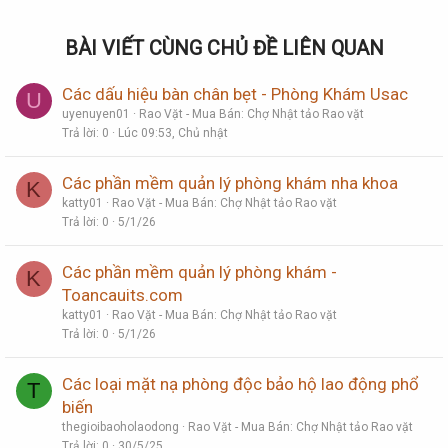
BÀI VIẾT CÙNG CHỦ ĐỀ LIÊN QUAN
Các dấu hiệu bàn chân bẹt - Phòng Khám Usac
U
uyenuyen01
Rao Vặt - Mua Bán: Chợ Nhật tảo Rao vặt
Trả lời
0
Lúc 09:53, Chủ nhật
Các phần mềm quản lý phòng khám nha khoa
K
katty01
Rao Vặt - Mua Bán: Chợ Nhật tảo Rao vặt
Trả lời
0
5/1/26
Các phần mềm quản lý phòng khám -
K
Toancauits.com
katty01
Rao Vặt - Mua Bán: Chợ Nhật tảo Rao vặt
Trả lời
0
5/1/26
Các loại mặt nạ phòng độc bảo hộ lao động phổ
T
biến
thegioibaoholaodong
Rao Vặt - Mua Bán: Chợ Nhật tảo Rao vặt
Trả lời
0
30/5/25