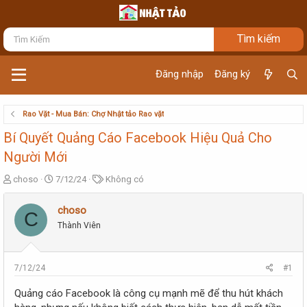
Đăng nhập
Đăng ký
Rao Vặt - Mua Bán: Chợ Nhật tảo Rao vặt
Bí Quyết Quảng Cáo Facebook Hiệu Quả Cho
Người Mới
T
N
T
choso
7/12/24
Không có
h
g
ừ
r
à
k
choso
C
e
y
h
Thành Viên
a
g
ó
d
ử
a
s
i
t
7/12/24
#1
a
r
Quảng cáo Facebook là công cụ mạnh mẽ để thu hút khách
t