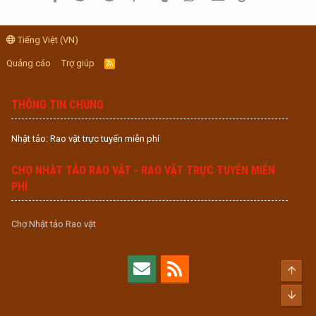
Tiếng Việt (VN)
Quảng cáo
Trợ giúp
R
S
S
THÔNG TIN CHUNG
Nhật tảo: Rao vặt trực tuyến miễn phí
CHỢ NHẬT TẢO RAO VẶT - RAO VẶT TRỰC TUYẾN MIỄN
PHÍ
Chợ Nhật tảo Rao vặt
Top
Bott