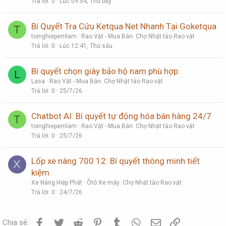
Trả lời
0
Lúc 09:54, Thứ bảy
Bí Quyết Tra Cứu Ketqua Net Nhanh Tại Goketqua
T
toinghiepemlam
Rao Vặt - Mua Bán: Chợ Nhật tảo Rao vặt
Trả lời
0
Lúc 12:41, Thứ sáu
Bí quyết chọn giày bảo hộ nam phù hợp
L
Lasa
Rao Vặt - Mua Bán: Chợ Nhật tảo Rao vặt
Trả lời
0
25/7/26
Chatbot AI: Bí quyết tự động hóa bán hàng 24/7
T
toinghiepemlam
Rao Vặt - Mua Bán: Chợ Nhật tảo Rao vặt
Trả lời
0
25/7/26
Lốp xe nâng 700 12: Bí quyết thông minh tiết
X
kiệm
Xe Nâng Hiệp Phát
Ôtô Xe máy: Chợ Nhật tảo Rao vặt
Trả lời
0
24/7/26
Facebook
Twitter
Reddit
Pinterest
Tumblr
WhatsApp
Email
Link
Chia sẻ: