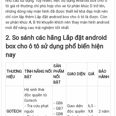
nhu cầu sử dụng. Tuy nhiên, việc sử dụng Android box cho ô
tô giá rẻ thường chỉ phù hợp cho xe từ phân khúc D trở lên,
những dòng này màn hình đã được thiết kế khá đẹp mắt nên
chỉ còn lắp thêm Lắp đặt android box cho ô tô là được. Còn
xe phân khúc A, B thì khuyến khích nên thay màn hình android
mới để nâng cao trải nghiệm tốt nhất.
2. So sánh các hãng Lắp đặt android
box cho ô tô sử dụng phổ biến hiện
nay
SẢN
THƯƠNG
TÍNH NẲNG NỔI
PHẨM
BẢO
GIAO DIỆN
GIÁ
HIỆU
BẬT
NỔI
HÀNH
BẬT
Hệ sinh thái
độc quyền từ
Gotech:
- GB6
- Tra cứu phạt
Giao diện
6,5 -
- GB7
GOTECH
nguội
độc quyền
9,8
2 năm
- GB8