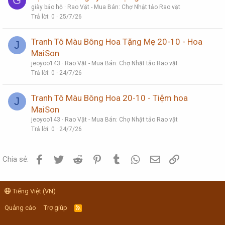
G
giày bảo hộ
Rao Vặt - Mua Bán: Chợ Nhật tảo Rao vặt
Trả lời
0
25/7/26
Tranh Tô Màu Bông Hoa Tặng Mẹ 20-10 - Hoa
J
MaiSon
jeoyoo143
Rao Vặt - Mua Bán: Chợ Nhật tảo Rao vặt
Trả lời
0
24/7/26
Tranh Tô Màu Bông Hoa 20-10 - Tiệm hoa
J
MaiSon
jeoyoo143
Rao Vặt - Mua Bán: Chợ Nhật tảo Rao vặt
Trả lời
0
24/7/26
Facebook
Twitter
Reddit
Pinterest
Tumblr
WhatsApp
Email
Link
Chia sẻ:
Tiếng Việt (VN)
Quảng cáo
Trợ giúp
R
S
S