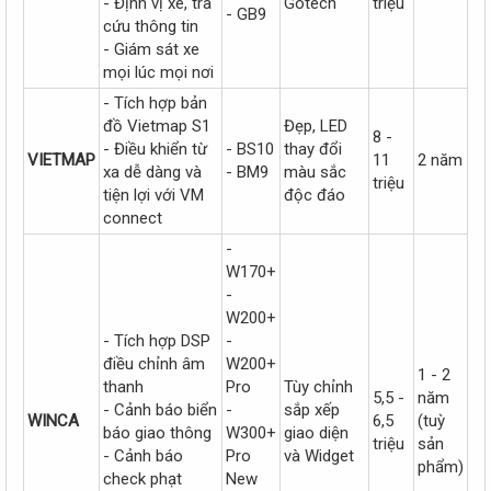
- Định vị xe, tra
Gotech
triệu
- GB9
cứu thông tin
- Giám sát xe
mọi lúc mọi nơi
- Tích hợp bản
đồ Vietmap S1
Đẹp, LED
8 -
- Điều khiển từ
- BS10
thay đổi
VIETMAP
11
2 năm
xa dễ dàng và
- BM9
màu sắc
triệu
tiện lợi với VM
độc đáo
connect
-
W170+
-
W200+
- Tích hợp DSP
-
điều chỉnh âm
W200+
1 - 2
thanh
Pro
Tùy chỉnh
5,5 -
năm
- Cảnh báo biển
-
sắp xếp
WINCA
6,5
(tuỳ
báo giao thông
W300+
giao diện
triệu
sản
- Cảnh báo
Pro
và Widget
phẩm)
check phạt
New