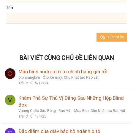
Heading 2
Georgia
15
Justify text
Tên
Tăng lề
Heading 3
18
Tahoma
22
Times New Roman
26
Trebuchet MS
Gửi trả lời
Verdana
BÀI VIẾT CÙNG CHỦ ĐỀ LIÊN QUAN
Màn hình android ô tô chính hãng giá tốt
O
otohoangkim
Ôtô Xe máy: Chợ Nhật tảo Rao vặt
Trả lời
0
5/12/24
Khám Phá Sự Thú Vị Đằng Sau Những Hộp Blind
V
Box
Vương Quốc Gấu Bông
Rao Vặt - Mua Bán: Chợ Nhật tảo Rao vặt
Trả lời
0
1/4/25
Đặc điểm của giày bảo hộ ngành ô tô