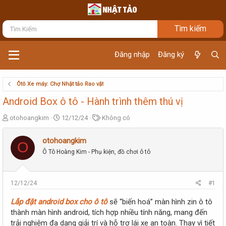
Đăng nhập
Đăng ký
Ôtô Xe máy: Chợ Nhật tảo Rao vặt
Android Box ô tô - Hành trình thêm thú vị
T
N
T
otohoangkim
12/12/24
Không có
h
g
ừ
r
à
k
otohoangkim
O
e
y
h
Ô Tô Hoàng Kim - Phụ kiện, đồ chơi ô tô
a
g
ó
d
ử
a
s
i
t
12/12/24
#1
a
r
Lắp đặt android box cho ô tô
sẽ “biến hoá” màn hình zin ô tô
t
thành màn hình android, tích hợp nhiều tính năng, mang đến
e
trải nghiệm đa dạng giải trí và hỗ trợ lái xe an toàn. Thay vì tiết