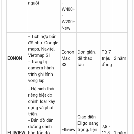
nguội
-
W400+
-
W200+
New
- Tích hợp bản
đồ như: Google
maps, Navitel,
Eonon
Đơn giản,
Từ 7
Vietmap S1
EONON
Max
dễ thao
triệu
2 năm
- Trang bị
33
tác
đồng
camera hành
trình ghi hình
vòng lặp
- Hệ sinh thái
riêng biệt do
chính Icar xây
dựng và phát
triển.
Giao diện
- Bản đồ dẫn
Elligo sang
đường cảnh
7,8 -
Elliview
trọng, tiện
ELIIVIEW
báo tốc độ:
12,8
1 năm