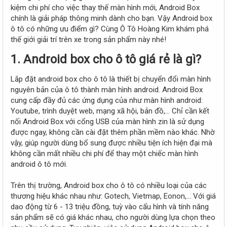
r
kiệm chi phí cho việc thay thế màn hình mới, Android Box
chính là giải pháp thông minh dành cho bạn. Vậy Android box
ô tô có những ưu điểm gì? Cùng Ô Tô Hoàng Kim khám phá
thế giới giải trí trên xe trong sản phẩm này nhé!
1. Android box cho ô tô giá rẻ là gì?
Lắp đặt android box cho ô tô là thiết bị chuyển đổi màn hình
nguyên bản của ô tô thành màn hình android. Android Box
cung cấp đầy đủ các ứng dụng của như màn hình android:
Youtube, trình duyệt web, mạng xã hội, bản đồ,... Chỉ cần kết
nối Android Box với cổng USB của màn hình zin là sử dụng
được ngay, không cần cài đặt thêm phần mềm nào khác. Nhờ
vậy, giúp người dùng bổ sung được nhiều tiện ích hiện đại mà
không cần mất nhiều chi phí để thay một chiếc màn hình
android ô tô mới.
Trên thị trường, Android box cho ô tô có nhiều loại của các
thương hiệu khác nhau như: Gotech, Vietmap, Eonon,... Với giá
dao động từ 6 - 13 triệu đồng, tuỳ vào cấu hình và tính năng
sản phẩm sẽ có giá khác nhau, cho người dùng lựa chọn theo