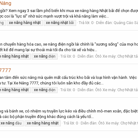
 Nâng
ngồi? Xem ngay 3 sai lầm phổ biến khi mua xe nâng hàng Nhật bãi để chọn được
 coi là "lực sĩ" nhờ sức mạnh vượt trội và khả năng làm việc...
Trả lời: 0
Diễn đàn:
Quảng Cáo Sả
ng
xe
nâng
hàng
nhật
xe
nâng
nhật
bãi
n chuyển hàng hóa cao, xe nâng điện ngồi lái chính là "xương sống" của mọi ho
t kế để mang lại sự thoải mái tối đa cho tài xế và hiệu...
Trả lời: 0
Diễn đàn:
Ôtô Xe máy: Chợ Nhật tả
e
nâng
hàng
nhật
xe
nâng
điện
7777
uan tâm đến sức nâng mà quên mất cấu trúc kho bãi và loại hình vận hành. Việ
 tư. Tại Xe Nâng 7777, chúng tôi luôn sẵn kho đầy đủ các...
Trả lời: 0
Diễn đàn:
Ôtô Xe máy: Chợ Nhật tả
e
nâng
hàng
nhật
xe
nâng
điện
ng và bánh xe, có nhiệm vụ truyền lực kéo và điều chỉnh mô-men xoắn, đặc biệt
và các bộ phận truyền động khác đúng cách là yếu tố...
Trả lời: 0
Diễn đàn:
Ôtô Xe máy: Chợ Nhật 
xe
nâng
dầu
xe
nâng
hàng
nhật