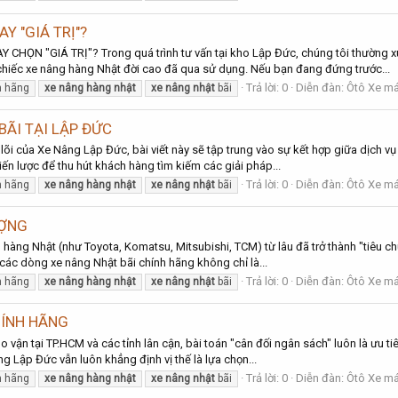
Y "GIÁ TRỊ"?
ỌN "GIÁ TRỊ"? Trong quá trình tư vấn tại kho Lập Đức, chúng tôi thường x
t chiếc xe nâng hàng Nhật đời cao đã qua sử dụng. Nếu bạn đang đứng trước...
Trả lời: 0
Diễn đàn:
Ôtô Xe má
h hãng
xe
nâng
hàng
nhật
xe
nâng
nhật
bãi
BÃI TẠI LẬP ĐỨC
õi của Xe Nâng Lập Đức, bài viết này sẽ tập trung vào sự kết hợp giữa dịch vụ
iến lược để thu hút khách hàng tìm kiếm các giải pháp...
Trả lời: 0
Diễn đàn:
Ôtô Xe má
h hãng
xe
nâng
hàng
nhật
xe
nâng
nhật
bãi
ƯỢNG
g hàng Nhật (như Toyota, Komatsu, Mitsubishi, TCM) từ lâu đã trở thành "tiêu c
 các dòng xe nâng Nhật bãi chính hãng không chỉ là...
Trả lời: 0
Diễn đàn:
Ôtô Xe má
h hãng
xe
nâng
hàng
nhật
xe
nâng
nhật
bãi
HÍNH HÃNG
 vận tại TP.HCM và các tỉnh lân cận, bài toán "cân đối ngân sách" luôn là ưu ti
ng Lập Đức vẫn luôn khẳng định vị thế là lựa chọn...
Trả lời: 0
Diễn đàn:
Ôtô Xe má
h hãng
xe
nâng
hàng
nhật
xe
nâng
nhật
bãi