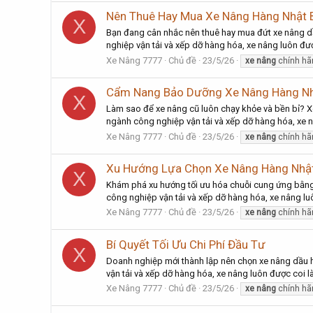
Nên Thuê Hay Mua Xe Nâng Hàng Nhật 
X
Bạn đang cân nhắc nên thuê hay mua đứt xe nâng dầ
nghiệp vận tải và xếp dỡ hàng hóa, xe nâng luôn được
Xe Nâng 7777
Chủ đề
23/5/26
xe
nâng
chính hã
Cẩm Nang Bảo Dưỡng Xe Nâng Hàng Nh
X
Làm sao để xe nâng cũ luôn chạy khỏe và bền bỉ? 
ngành công nghiệp vận tải và xếp dỡ hàng hóa, xe nâ
Xe Nâng 7777
Chủ đề
23/5/26
xe
nâng
chính hã
Xu Hướng Lựa Chọn Xe Nâng Hàng Nhật
X
Khám phá xu hướng tối ưu hóa chuỗi cung ứng bằng 
công nghiệp vận tải và xếp dỡ hàng hóa, xe nâng luô
Xe Nâng 7777
Chủ đề
23/5/26
xe
nâng
chính hã
Bí Quyết Tối Ưu Chi Phí Đầu Tư
X
Doanh nghiệp mới thành lập nên chọn xe nâng dầu ha
vận tải và xếp dỡ hàng hóa, xe nâng luôn được coi là
Xe Nâng 7777
Chủ đề
23/5/26
xe
nâng
chính hã