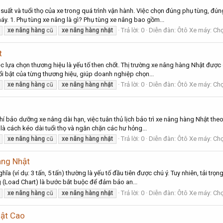
u suất và tuổi thọ của xe trong quá trình vận hành. Việc chọn đúng phụ tùng, 
áy. 1. Phụ tùng xe nâng là gì? Phụ tùng xe nâng bao gồm...
Trả lời: 0
Diễn đàn:
Ôtô Xe máy: Chợ
xe
nâng
hàng
cũ
xe
nâng
hàng
nhật
t
iệc lựa chọn thương hiệu là yếu tố then chốt. Thị trường xe nâng hàng Nhật đượ
ổi bật của từng thương hiệu, giúp doanh nghiệp chọn...
Trả lời: 0
Diễn đàn:
Ôtô Xe máy: Chợ
xe
nâng
hàng
cũ
xe
nâng
hàng
nhật
í bảo dưỡng xe nâng dài hạn, việc tuân thủ lịch bảo trì xe nâng hàng Nhật theo
là cách kéo dài tuổi thọ và ngăn chặn các hư hỏng...
Trả lời: 0
Diễn đàn:
Ôtô Xe máy: Chợ
xe
nâng
hàng
cũ
xe
nâng
hàng
nhật
àng Nhật
ĩa (ví dụ: 3 tấn, 5 tấn) thường là yếu tố đầu tiên được chú ý. Tuy nhiên, tải tr
ng (Load Chart) là bước bắt buộc để đảm bảo an...
Trả lời: 0
Diễn đàn:
Ôtô Xe máy: Chợ
xe
nâng
hàng
cũ
xe
nâng
hàng
nhật
hật Cao