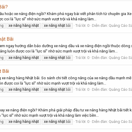
Bãi?
u hoặc xe nâng điện ngồi? Khám phá ngay bài viết phân tích từ chuyên gia Xe 
 coi là "lực sĩ" nhờ sức mạnh vượt trội và khả năng làm...
Trả lời: 0
Diễn đàn:
Quảng Cáo Sả
ng
xe
nâng
hàng
nhật
xe
nâng
nhật
bãi
ật Bãi
Xem ngay hướng dẫn bảo dưỡng xe nâng dầu và xe nâng điện ngồi thuộc dòng x
ng luôn được coi là "lực sĩ" nhờ sức mạnh vượt trội và khả năng làm...
Trả lời: 0
Diễn đàn:
Quảng Cáo Sả
ng
xe
nâng
hàng
nhật
xe
nâng
nhật
bãi
 Bãi
xe nâng hàng Nhật bãi. So sánh chi tiết công năng của xe nâng dầu mạnh mẽ 
n được coi là "lực sĩ" nhờ sức mạnh vượt trội và khả năng làm...
Trả lời: 0
Diễn đàn:
Quảng Cáo Sả
ng
xe
nâng
hàng
nhật
xe
nâng
nhật
bãi
y xe nâng điện ngồi? Khám phá giải pháp đầu tư xe nâng hàng Nhật bãi tiết k
 "lực sĩ" nhờ sức mạnh vượt trội và khả năng làm việc bền...
Trả lời: 0
Diễn đàn:
Quảng Cáo Sả
ng
xe
nâng
hàng
nhật
xe
nâng
nhật
bãi