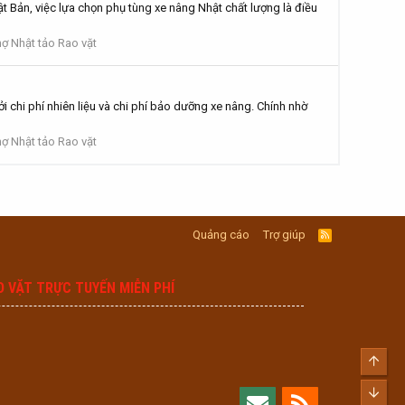
 Bản, việc lựa chọn phụ tùng xe nâng Nhật chất lượng là điều
ợ Nhật tảo Rao vặt
i chi phí nhiên liệu và chi phí bảo dưỡng xe nâng. Chính nhờ
ợ Nhật tảo Rao vặt
Quảng cáo
Trợ giúp
R
S
S
O VẶT TRỰC TUYẾN MIỄN PHÍ
Top
Bott