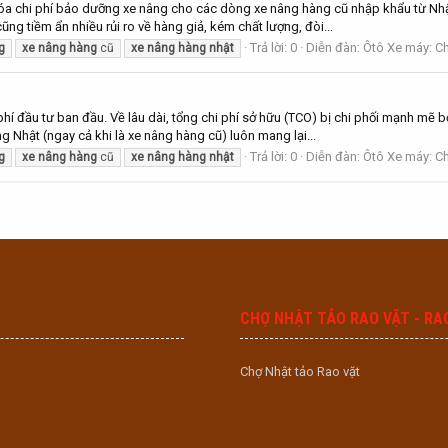
hóa chi phí bảo dưỡng xe nâng cho các dòng xe nâng hàng cũ nhập khẩu từ Nhật
ng tiềm ẩn nhiều rủi ro về hàng giả, kém chất lượng, đòi...
Trả lời: 0
Diễn đàn:
Ôtô Xe máy: Ch
g
xe
nâng
hàng
cũ
xe
nâng
hàng
nhật
hí đầu tư ban đầu. Về lâu dài, tổng chi phí sở hữu (TCO) bị chi phối mạnh mẽ bở
g Nhật (ngay cả khi là xe nâng hàng cũ) luôn mang lại...
Trả lời: 0
Diễn đàn:
Ôtô Xe máy: Ch
g
xe
nâng
hàng
cũ
xe
nâng
hàng
nhật
CHỢ NHẬT TẢO RAO VẶT - RA
Chợ Nhật tảo Rao vặt