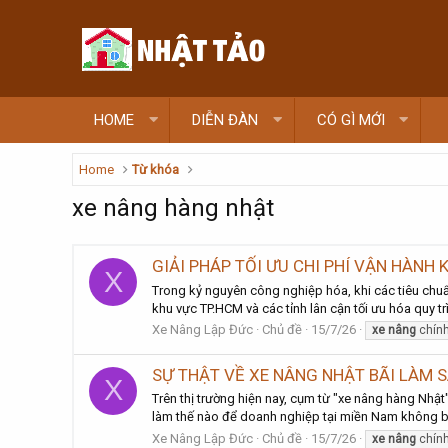
HOME
DIỄN ĐÀN
CÓ GÌ MỚI
Home
Từ khóa
xe nâng hàng nhật
GIẢI PHÁP TỐI ƯU CHI PHÍ VẬN HÀNH 
X
Trong kỷ nguyên công nghiệp hóa, khi các tiêu chuẩ
khu vực TP.HCM và các tỉnh lân cận tối ưu hóa quy tr
Xe Nâng Lập Đức
Chủ đề
15/7/26
xe
nâng
chín
SỰ THẬT VỀ XE NÂNG NHẬT BÃI LÀM S
X
Trên thị trường hiện nay, cụm từ "xe nâng hàng Nhật"
làm thế nào để doanh nghiệp tại miền Nam không bị "
Xe Nâng Lập Đức
Chủ đề
15/7/26
xe
nâng
chín