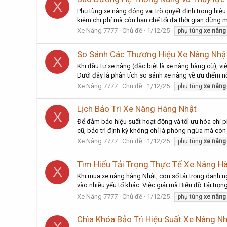
X
Phụ tùng xe nâng đóng vai trò quyết định trong hiệ
kiệm chi phí mà còn hạn chế tối đa thời gian dừng m
Xe Nâng 7777
Chủ đề
1/12/25
phụ tùng
xe
nâng
So Sánh Các Thương Hiệu Xe Nâng Nhậ
X
Khi đầu tư xe nâng (đặc biệt là xe nâng hàng cũ), v
Dưới đây là phân tích so sánh xe nâng về ưu điểm n
Xe Nâng 7777
Chủ đề
1/12/25
phụ tùng
xe
nâng
Lịch Bảo Trì Xe Nâng Hàng Nhật
X
Để đảm bảo hiệu suất hoạt động và tối ưu hóa chi ph
cũ, bảo trì định kỳ không chỉ là phòng ngừa mà còn 
Xe Nâng 7777
Chủ đề
1/12/25
phụ tùng
xe
nâng
Tìm Hiểu Tải Trọng Thực Tế Xe Nâng H
X
Khi mua xe nâng hàng Nhật, con số tải trọng danh ngh
vào nhiều yếu tố khác. Việc giải mã Biểu đồ Tải trọ
Xe Nâng 7777
Chủ đề
1/12/25
phụ tùng
xe
nâng
Chìa Khóa Bảo Trì Hiệu Suất Xe Nâng N