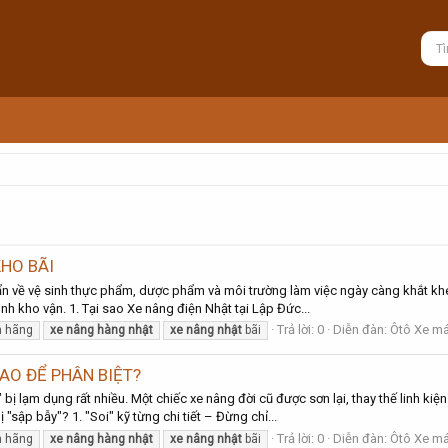
KHO BÃI
n về vệ sinh thực phẩm, dược phẩm và môi trường làm việc ngày càng khắt khe,
ình kho vận. 1. Tại sao Xe nâng điện Nhật tại Lập Đức...
Trả lời: 0
Diễn đàn:
Ôtô Xe má
h hãng
xe
nâng
hàng
nhật
xe
nâng
nhật
bãi
AO ĐỂ PHÂN BIỆT?
 bị lạm dụng rất nhiều. Một chiếc xe nâng đời cũ được sơn lại, thay thế linh kiệ
sập bẫy"? 1. "Soi" kỹ từng chi tiết – Đừng chỉ...
Trả lời: 0
Diễn đàn:
Ôtô Xe má
h hãng
xe
nâng
hàng
nhật
xe
nâng
nhật
bãi