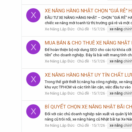
XE NÂNG HÀNG NHẬT CHỌN "GIÁ RẺ" HA
X
ĐẦU TƯ XE NÂNG HÀNG NHẬT – CHỌN "GIÁ RẺ" HAY CH
chiếc xe nâng mới toanh từ thị trường giá rẻ và mộ
Xe Nâng Lập Đức
Chủ đề
15/7/26
xe
nâng
chín
MUA BÁN & CHO THUÊ XE NÂNG NHẬT 
X
Để hoàn thiện bộ nội dung SEO cho các từ khóa cốt l
tiền" cho doanh nghiệp. Đây là bài viết mang tính ch
Xe Nâng Lập Đức
Chủ đề
15/7/26
xe
nâng
chín
XE NÂNG HÀNG NHẬT UY TÍN CHẤT L
X
Trong thế giới thiết bị nâng hạ công nghiệp, xe nân
khu vực TP.HCM và các tỉnh lân cận, việc đầu tư vào
Xe Nâng Lập Đức
Chủ đề
15/7/26
xe
nâng
chín
BÍ QUYẾT CHỌN XE NÂNG NHẬT BÃI C
X
Đối với các chủ doanh nghiệp sản xuất và quản lý kho
nâng cũ trôi nổi, xe nâng hàng cũ Nhật bãi tại Xe Nâ
Xe Nâng Lập Đức
Chủ đề
15/7/26
xe
nâng
chín