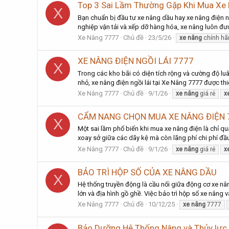
Top 3 Sai Lầm Thường Gặp Khi Mua Xe
X
Bạn chuẩn bị đầu tư xe nâng dầu hay xe nâng điện 
nghiệp vận tải và xếp dỡ hàng hóa, xe nâng luôn được
Xe Nâng 7777
Chủ đề
23/5/26
xe
nâng
chính hã
XE NÂNG ĐIỆN NGỒI LÁI 7777
X
Trong các kho bãi có diện tích rộng và cường độ luâ
nhỏ, xe nâng điện ngồi lái tại Xe Nâng 7777 được thiế
Xe Nâng 7777
Chủ đề
9/1/26
xe
nâng
giá rẻ
x
CẨM NANG CHỌN MUA XE NÂNG ĐIỆN 
X
Một sai lầm phổ biến khi mua xe nâng điện là chỉ q
xoay sở giữa các dãy kệ mà còn lãng phí chi phí đầu
Xe Nâng 7777
Chủ đề
9/1/26
xe
nâng
giá rẻ
x
BẢO TRÌ HỘP SỐ CỦA XE NÂNG DẦU
X
Hệ thống truyền động là cầu nối giữa động cơ xe nâ
lớn và địa hình gồ ghề. Việc bảo trì hộp số xe nâng 
Xe Nâng 7777
Chủ đề
10/12/25
xe
nâng
7777
Bảo Dưỡng Hệ Thống Nâng và Thủy lực