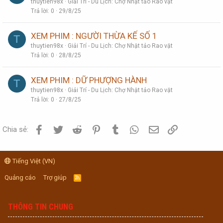
thuytien98x
Giải Trí - Du Lịch: Chợ Nhật tảo Rao vặt
Trả lời
0
29/8/25
XEM PHIM : NGƯỜI THỪA KẾ SỐ 1
T
thuytien98x
Giải Trí - Du Lịch: Chợ Nhật tảo Rao vặt
Trả lời
0
28/8/25
XEM PHIM : DỮ PHƯỢNG HÀNH
T
thuytien98x
Giải Trí - Du Lịch: Chợ Nhật tảo Rao vặt
Trả lời
0
27/8/25
Facebook
Twitter
Reddit
Pinterest
Tumblr
WhatsApp
Email
Link
Chia sẻ:
Tiếng Việt (VN)
Quảng cáo
Trợ giúp
R
S
S
THÔNG TIN CHUNG