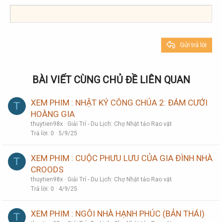
Heading 3
18
Tahoma
22
Times New Roman
26
Trebuchet MS
Gửi trả lời
Verdana
BÀI VIẾT CÙNG CHỦ ĐỀ LIÊN QUAN
XEM PHIM : NHẬT KÝ CÔNG CHÚA 2: ĐÁM CƯỚI
T
HOÀNG GIA
thuytien98x
Giải Trí - Du Lịch: Chợ Nhật tảo Rao vặt
Trả lời
0
5/9/25
XEM PHIM : CUỘC PHƯU LƯU CỦA GIA ĐÌNH NHÀ
T
CROODS
thuytien98x
Giải Trí - Du Lịch: Chợ Nhật tảo Rao vặt
Trả lời
0
4/9/25
XEM PHIM : NGÔI NHÀ HẠNH PHÚC (BẢN THÁI)
T