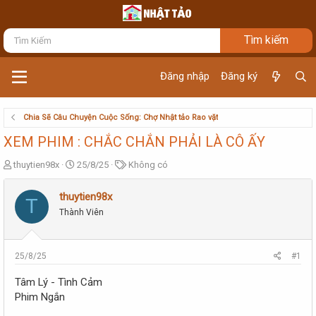
Đăng nhập
Đăng ký
Chia Sẽ Câu Chuyện Cuộc Sống: Chợ Nhật tảo Rao vặt
XEM PHIM : CHẮC CHẮN PHẢI LÀ CÔ ẤY
T
N
T
thuytien98x
25/8/25
Không có
h
g
ừ
r
à
k
thuytien98x
T
e
y
h
Thành Viên
a
g
ó
d
ử
a
s
i
t
25/8/25
#1
a
r
Tâm Lý - Tình Cảm
t
Phim Ngắn
e