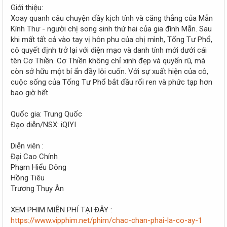
r
Giới thiệu:
Xoay quanh câu chuyện đầy kịch tính và căng thẳng của Mẫn
Kính Thư - người chị song sinh thứ hai của gia đình Mẫn. Sau
khi mất tất cả vào tay vị hôn phu của chị mình, Tống Tư Phổ,
cô quyết định trở lại với diện mạo và danh tính mới dưới cái
tên Cơ Thiền. Cơ Thiền không chỉ xinh đẹp và quyến rũ, mà
còn sở hữu một bí ẩn đầy lôi cuốn. Với sự xuất hiện của cô,
cuộc sống của Tống Tư Phổ bắt đầu rối ren và phức tạp hơn
bao giờ hết.
Quốc gia: Trung Quốc
Đạo diễn/NSX: iQIYI
Diễn viên :
Đại Cao Chính
Phạm Hiểu Đông
Hồng Tiêu
Trương Thụy Ân
XEM PHIM MIỄN PHÍ TẠI ĐÂY :
https://www.vipphim.net/phim/chac-chan-phai-la-co-ay-1