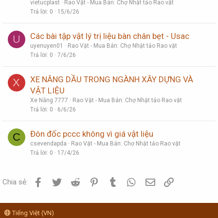
vietucplast
Rao Vặt - Mua Bán: Chợ Nhật tảo Rao vặt
Trả lời
0
15/6/26
Các bài tập vật lý trị liệu bàn chân bẹt - Usac
U
uyenuyen01
Rao Vặt - Mua Bán: Chợ Nhật tảo Rao vặt
Trả lời
0
7/6/26
XE NÂNG DẦU TRONG NGÀNH XÂY DỰNG VÀ
X
VẬT LIỆU
Xe Nâng 7777
Rao Vặt - Mua Bán: Chợ Nhật tảo Rao vặt
Trả lời
0
6/6/26
Đôn đốc pccc không vì giá vật liệu
C
csevendapda
Rao Vặt - Mua Bán: Chợ Nhật tảo Rao vặt
Trả lời
0
17/4/26
Facebook
Twitter
Reddit
Pinterest
Tumblr
WhatsApp
Email
Link
Chia sẻ:
Tiếng Việt (VN)