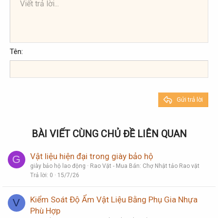
Viết trả lời...
Căn trái
9
Arial
Lưu nháp
Danh sách có thứ tự
Normal
Kích thước
Mặt cười
Redo
Trích dẫn
Toggle BB code
Màu chữ
Media
Xóa định dạng
Phông chữ
Insert table
Bản thảo
Danh sách
Insert horizontal line
Căn lề
Spoiler
Paragraph format
Mã
Gạch ngang
Gạch chân
Inline spoiler
Inline code
10
Xóa bản thảo
Book Antiqua
Căn giữa
Danh sách không có thứ tự
Heading 1
12
Courier New
Căn phải
Thụt lề
Heading 2
Georgia
15
Justify text
Tên
Tăng lề
Heading 3
18
Tahoma
22
Times New Roman
26
Trebuchet MS
Gửi trả lời
Verdana
BÀI VIẾT CÙNG CHỦ ĐỀ LIÊN QUAN
Vật liệu hiện đại trong giày bảo hộ
G
giày bảo hộ lao động
Rao Vặt - Mua Bán: Chợ Nhật tảo Rao vặt
Trả lời
0
15/7/26
Kiểm Soát Độ Ẩm Vật Liệu Bằng Phụ Gia Nhựa
V
Phù Hợp