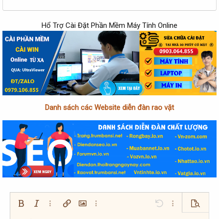
Hổ Trợ Cài Đặt Phần Mềm Máy Tính Online
Danh sách các Website diễn đàn rao vặt
Bold
In nghiêng
Thêm tùy chọn…
Chèn liên kết
Chèn hình ảnh
Thêm tùy chọn…
Undo
Thêm tùy chọn…
Xem trướ