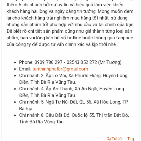
r
thêm 5 chi nhánh bởi sự uy tín và hiệu quả làm việc khiến
khách hàng hài lòng và ngày càng tin tưởng. Mong muốn đem
lại cho khách hàng trải nghiệm mua hàng tốt nhất, sử dụng
những sản phẩm tốt phù hợp với nhu cầu và tài chính của bạn.
Để biết rõ chi tiết sản phẩm cũng như giá thành từng loại sản
phẩm, bạn vui lòng liên hệ số hotline hoặc thông qua fanpage
của công ty để được tư vấn chính xác và kịp thời nhé.
Phone: 0909 786 297 - 02543 052 272 (Mr Tường)
Email:
tanthinhphatbr@gmail.com
Chi nhánh 2: Ấp Lò Vôi, Xã Phước Hưng, Huyện Long
Điền, Tỉnh Bà Rịa Vũng Tàu.
Chi nhánh 4: Ấp An Thạnh, Xã An Ngãi, Huyện Long
Điền, Tỉnh Bà Rịa Vũng Tàu.
Chi nhánh 5: Ngã Tư Núi Đất, QL 56, Xã Hòa Long, TP.
Bà Rịa.
Chi nhánh 6: Cầu Đất Đỏ, Quốc lộ 55, Thị trấn Đất Đỏ,
Tỉnh Bà Rịa Vũng Tàu
Trả lời
Tag