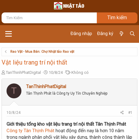
Đăng nhập
Đăng ký
Rao Vặt - Mua Bán: Chợ Nhật tảo Rao vặt
Vật liệu trang trí nội thất
T
N
T
TanThinhPhatDigital
10/8/24
Không có
h
g
ừ
r
à
k
TanThinhPhatDigital
T
e
y
h
Tân Thịnh Phát là Công ty Uy Tín Chuyên Nghiệp
a
g
ó
d
ử
a
s
i
t
10/8/24
#1
a
r
Giới thiệu tổng kho vật liệu trang trí nội thất Tân Thịnh Phát
t
Công ty Tân Thịnh Phát
hoạt động đến nay là hơn 10 năm
e
trong ngành phân phối vật liệu xây dựng, thành công thành lập