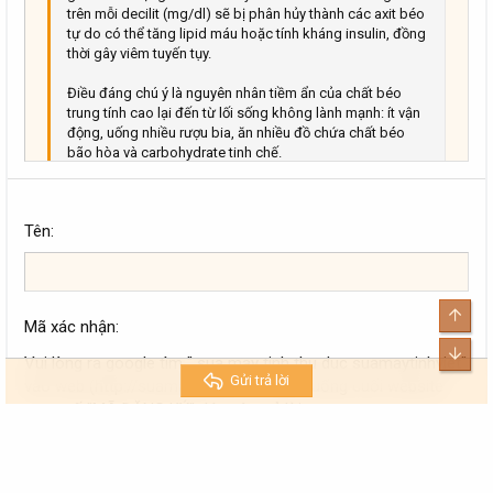
trên mỗi decilit (mg/dl) sẽ bị phân hủy thành các axit béo
tự do có thể tăng lipid máu hoặc tính kháng insulin, đồng
thời gây viêm tuyến tụy.
Điều đáng chú ý là nguyên nhân tiềm ẩn của chất béo
trung tính cao lại đến từ lối sống không lành mạnh: ít vận
động, uống nhiều rượu bia, ăn nhiều đồ chứa chất béo
bão hòa và carbohydrate tinh chế.
Các bệnh lý nền như bệnh tiểu đường, suy giáp và viêm
khớp dạng thấp cũng có thể ảnh hưởng đến mức chất
béo trung tính.
Tên
Hút thuốc lá
Hút thuốc lá có thể làm tăng nguy cơ phát triển cả viêm
tụy cấp tính và mãn tính.
Top
Mã xác nhận
Trong thuốc lá chứa nhiều chất độc hại, chẳng hạn như
nicotin và nitrosamine ketone, có thể phá vỡ các tế bào
Bott
Vui lòng ra google tìm " sua may tinh thu duc suamaytinhviet"
tuyến tụy và dẫn đến viêm nhiễm.
Gửi trả lời
vào web (http://suamaytinhviet.../) kéo xuống cuối website
Nhiều bằng chứng khoa học cho thấy những người hút
copy số "MÃ ĐĂNG KÝ" dán câu trả lời
thuốc lá có nguy cơ mắc bệnh viêm tụy cấp cao hơn
nhiều so với những người không hút. Càng hút thuốc lâu
năm thì nguy cơ mắc bệnh càng cao.
Sỏi mật