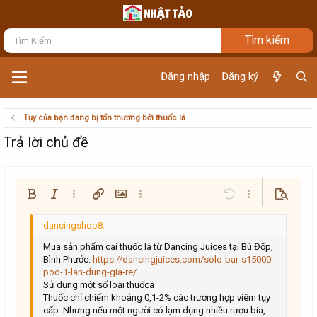
Đăng nhập
Đăng ký
Tụy của bạn đang bị tổn thương bởi thuốc lá
Trả lời chủ đề
Bold
In nghiêng
Thêm tùy chọn…
Chèn liên kết
Chèn hình ảnh
Thêm tùy chọn…
Undo
Thêm tùy chọn…
Xem trướ
Căn trái
9
Arial
Lưu nháp
Danh sách có thứ tự
Normal
Kích thước
Mặt cười
Redo
Trích dẫn
Toggle BB code
Màu chữ
Media
Xóa định dạng
Phông chữ
Insert table
Bản thảo
Danh sách
Insert horizontal line
Căn lề
Spoiler
Paragraph format
Mã
Gạch ngang
Gạch chân
Inline spoiler
Inline code
10
Xóa bản thảo
Book Antiqua
Căn giữa
Danh sách không có thứ tự
Heading 1
Mua sản phẩm cai thuốc lá từ Dancing Juices tại Bù Đốp,
Bình Phước.
https://dancingjuices.com/solo-bar-s15000-
12
Courier New
Căn phải
Thụt lề
pod-1-lan-dung-gia-re/
Heading 2
Sử dụng một số loại thuốca
Georgia
15
Justify text
Tăng lề
Thuốc chỉ chiếm khoảng 0,1-2% các trường hợp viêm tụy
Heading 3
18
Tahoma
cấp. Nhưng nếu một người có lạm dụng nhiều rượu bia,