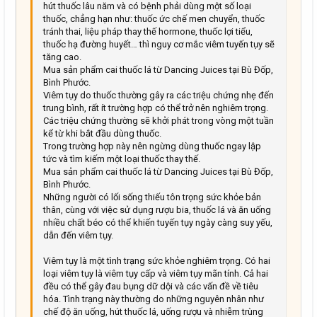
hút thuốc lâu năm và có bệnh phải dùng một số loại
22
Times New Roman
thuốc, chẳng hạn như: thuốc ức chế men chuyển, thuốc
tránh thai, liệu pháp thay thế hormone, thuốc lợi tiểu,
26
Trebuchet MS
thuốc hạ đường huyết… thì nguy cơ mắc viêm tuyến tụy sẽ
Verdana
tăng cao.
Mua sản phẩm cai thuốc lá từ Dancing Juices tại Bù Đốp,
Bình Phước.
Viêm tụy do thuốc thường gây ra các triệu chứng nhẹ đến
trung bình, rất ít trường hợp có thể trở nên nghiêm trọng.
Các triệu chứng thường sẽ khởi phát trong vòng một tuần
kể từ khi bắt đầu dùng thuốc.
Trong trường hợp này nên ngừng dùng thuốc ngay lập
tức và tìm kiếm một loại thuốc thay thế.
Mua sản phẩm cai thuốc lá từ Dancing Juices tại Bù Đốp,
Bình Phước.
Những người có lối sống thiếu tôn trọng sức khỏe bản
thân, cùng với việc sử dụng rượu bia, thuốc lá và ăn uống
nhiều chất béo có thể khiến tuyến tụy ngày càng suy yếu,
dẫn đến viêm tụy.
Viêm tụy là một tình trạng sức khỏe nghiêm trọng. Có hai
loại viêm tụy là viêm tụy cấp và viêm tụy mãn tính. Cả hai
đều có thể gây đau bụng dữ dội và các vấn đề về tiêu
hóa. Tình trạng này thường do những nguyên nhân như
chế độ ăn uống, hút thuốc lá, uống rượu và nhiễm trùng