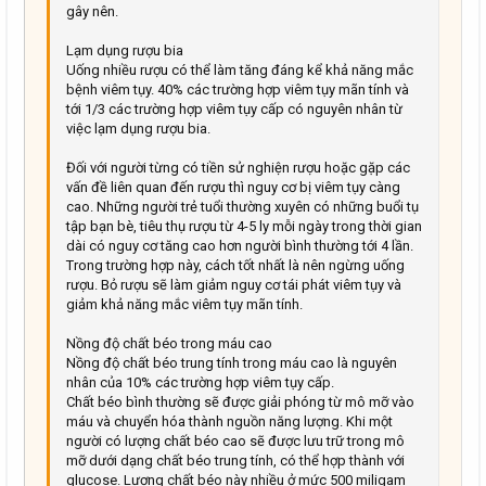
gây nên.
Lạm dụng rượu bia
Uống nhiều rượu có thể làm tăng đáng kể khả năng mắc
bệnh viêm tụy. 40% các trường hợp viêm tụy mãn tính và
tới 1/3 các trường hợp viêm tụy cấp có nguyên nhân từ
việc lạm dụng rượu bia.
Đối với người từng có tiền sử nghiện rượu hoặc gặp các
vấn đề liên quan đến rượu thì nguy cơ bị viêm tụy càng
cao. Những người trẻ tuổi thường xuyên có những buổi tụ
tập bạn bè, tiêu thụ rượu từ 4-5 ly mỗi ngày trong thời gian
dài có nguy cơ tăng cao hơn người bình thường tới 4 lần.
Trong trường hợp này, cách tốt nhất là nên ngừng uống
rượu. Bỏ rượu sẽ làm giảm nguy cơ tái phát viêm tụy và
giảm khả năng mắc viêm tụy mãn tính.
Nồng độ chất béo trong máu cao
Nồng độ chất béo trung tính trong máu cao là nguyên
nhân của 10% các trường hợp viêm tụy cấp.
Chất béo bình thường sẽ được giải phóng từ mô mỡ vào
máu và chuyển hóa thành nguồn năng lượng. Khi một
người có lượng chất béo cao sẽ được lưu trữ trong mô
mỡ dưới dạng chất béo trung tính, có thể hợp thành với
glucose. Lượng chất béo này nhiều ở mức 500 miligam