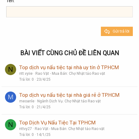
Justify text
Tên
Tăng lề
Heading 3
18
Tahoma
22
Times New Roman
26
Trebuchet MS
Gửi trả lời
Verdana
BÀI VIẾT CÙNG CHỦ ĐỀ LIÊN QUAN
Top dịch vụ nấu tiệc tại nhà uy tín ở TP.HCM
N
ntt.vyiie
Rao Vặt - Mua Bán: Chợ Nhật tảo Rao vặt
Trả lời
0
23/4/25
Top dịch vụ nấu tiệc tại nhà giá rẻ ở TP.HCM
M
meoanle
Ngành Dịch Vụ: Chợ Nhật tảo Rao vặt
Trả lời
0
21/4/25
Top Dịch Vụ Nấu Tiệc Tại TP.HCM
N
nttvy27
Rao Vặt - Mua Bán: Chợ Nhật tảo Rao vặt
Trả lời
0
14/1/25