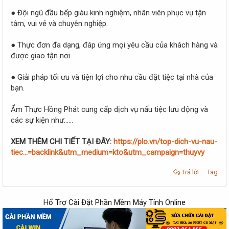
● Đội ngũ đầu bếp giàu kinh nghiệm, nhân viên phục vụ tận
tâm, vui vẻ và chuyên nghiệp.
● Thực đơn đa dạng, đáp ứng mọi yêu cầu của khách hàng và
được giao tận nơi.
● Giải pháp tối ưu và tiện lợi cho nhu cầu đặt tiệc tại nhà của
bạn.
Ẩm Thực Hồng Phát cung cấp dịch vụ nấu tiệc lưu động và
các sự kiện như:.....
XEM THÊM CHI TIẾT TẠI ĐÂY:
https://plo.vn/top-dich-vu-nau-
tiec...=backlink&utm_medium=kto&utm_campaign=thuyvy
Trả lời
Tag
Hổ Trợ Cài Đặt Phần Mềm Máy Tính Online