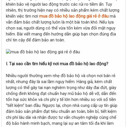
r
khiên bảo vệ người lao động trước các rủi ro tiềm ẩn. Tuy
nhiên, thị trường hiện nay có nhiều sản phẩm kém chất lượng
khiến việc tìm nơi
mua đồ bảo hộ lao động giá rẻ ở đâu
mà
vẫn đảm bảo chất lượng luôn là một bài toán khó. Nếu lựa
chọn sai, người dùng có thể vừa tốn kém vừa đối mặt nguy
hiểm. Bài viết mang đến hướng dẫn giúp bạn chọn đúng địa
chỉ tin cậy để đảm bảo an toàn.
I. Tại sao cần tìm hiểu kỹ nơi mua đồ bảo hộ lao động?
Nhiều người thường xem nhẹ đồ bảo hộ và chọn nơi bán rẻ
nhất, nhưng đây là sai lầm nguy hiểm. Hàng giả, kém chất
lượng có thể gây tai nạn nghiêm trọng như dây đai đứt, giày
chống đinh không đạt chuẩn hay mũ bảo hộ dễ vỡ, dẫn đến
tổn hại sức khỏe và chi phí y tế lớn hơn nhiều so với số tiền
“tiết kiệm” ban đầu. Ngược lại, chọn nhà cung cấp uy tín giúp
đảm bảo sản phẩm đạt tiêu chuẩn an toàn, bền bỉ, tiết kiệm
chi phí lâu dài và nhận được tư vấn chuyên nghiệp cùng chế
độ bảo hành minh bạch, mang lại sự an tâm tối đa khi làm