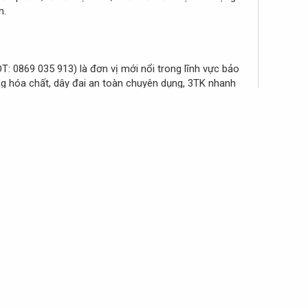
n.
T: 0869 035 913) là đơn vị mới nổi trong lĩnh vực bảo
ng hóa chất, dây đai an toàn chuyên dụng, 3TK nhanh
ác chương trình ưu đãi thường xuyên, giúp khách hàng
 hợp, bạn nên thường xuyên cập nhật khuyến mãi từ
từ để tránh hàng giả. Bên cạnh đó, nên ưu tiên nơi bán
 đơn vị phân phối đáng tin cậy. Quan trọng nhất là cân
ia-tot
Trả lời
Tag