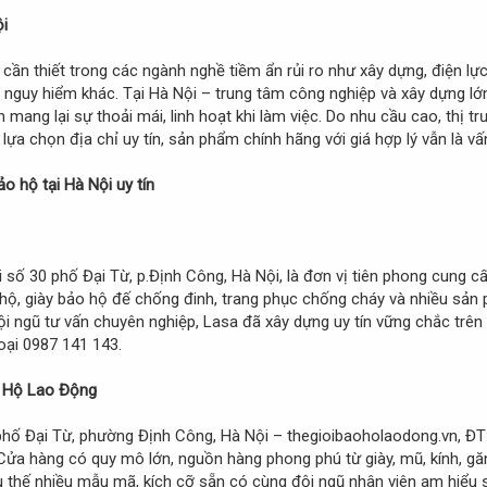
ội
 cần thiết trong các ngành nghề tiềm ẩn rủi ro như xây dựng, điện lự
ố nguy hiểm khác. Tại Hà Nội – trung tâm công nghiệp và xây dựng lớ
mang lại sự thoải mái, linh hoạt khi làm việc. Do nhu cầu cao, thị t
lựa chọn địa chỉ uy tín, sản phẩm chính hãng với giá hợp lý vẫn là v
ảo hộ tại Hà Nội uy tín
i số 30 phố Đại Từ, p.Định Công, Hà Nội, là đơn vị tiên phong cung c
ộ, giày bảo hộ đế chống đinh, trang phục chống cháy và nhiều sản
i ngũ tư vấn chuyên nghiệp, Lasa đã xây dựng uy tín vững chắc trên t
ại 0987 141 143.
o Hộ Lao Động
ố Đại Từ, phường Định Công, Hà Nội – thegioibaoholaodong.vn, ĐT: 0
 Cửa hàng có quy mô lớn, nguồn hàng phong phú từ giày, mũ, kính, g
u thế nhiều mẫu mã, kích cỡ sẵn có cùng đội ngũ nhân viên am hiểu 