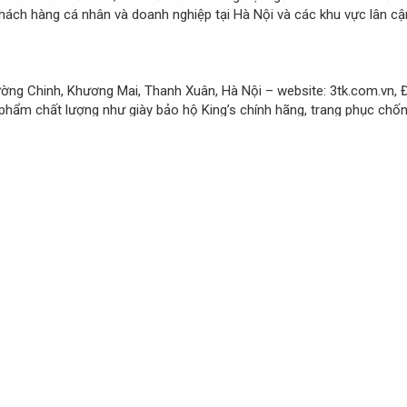
khách hàng cá nhân và doanh nghiệp tại Hà Nội và các khu vực lân cậ
ường Chinh, Khương Mai, Thanh Xuân, Hà Nội – website: 3tk.com.vn, Đ
 phẩm chất lượng như giày bảo hộ King’s chính hãng, trang phục chố
 của công ty là giá cả hợp lý, dịch vụ chăm sóc chuyên nghiệp và c
ảo hộ, đặc biệt cho những công việc yêu cầu an toàn cao.
h hãng với giá hợp lý tại Hà Nội
à Nội
cần chú trọng cả chất lượng lẫn chi phí. Để chọn sản phẩm phù
chất lượng giữa nhiều địa chỉ, đồng thời kiểm tra kỹ tem mác, chứng 
 rõ ràng để đảm bảo quyền lợi. Việc mua online cũng khả thi nếu chọn
bảo vệ, giúp bạn yên tâm, tiết kiệm và an toàn trong công việc.
g.com/bai-viet/top-3-dia-chi-ban-giay-bao-ho-tai-ha-noi-uy-tin-g