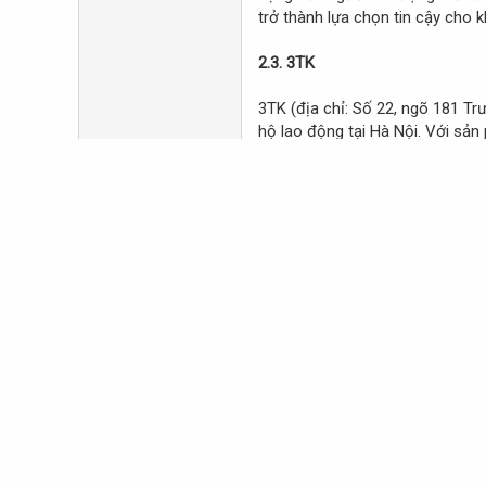
trở thành lựa chọn tin cậy cho 
2.3. 3TK
3TK (địa chỉ: Số 22, ngõ 181 Tr
hộ lao động tại Hà Nội. Với sản
chóng tạo dựng uy tín. Thế mạnh
yên tâm khi lựa chọn thiết bị b
3. Bí quyết mua giày bảo hộ chín
Mua giày
bảo hộ lao động tại H
cửa hàng uy tín, so sánh giá và 
có chính sách bảo hành, đổi trả
bằng giữa giá thành và khả năng 
Xem thêm: trangvangbaoholaodon