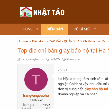
HOME
DIỄN ĐÀN
CÓ GÌ MỚI
Home
Diễn đàn
RAO VẶT - QUẢNG CÁO: Chợ Nhật tảo Rao 
Top địa chỉ bán giày bảo hộ tại Hà 
T
N
T
trangvangbaoho
7/9/25
Không có
h
g
ừ
r
à
k
7/9/25
e
y
h
T
a
g
ó
Hà Nội là trung tâm kinh tế – x
d
ử
a
nghiệt. Chính vì vậy, nhu cầu s
s
i
đơn vị cung cấp
giày bảo hộ tại
t
doanh nghiệp và cá nhân.
a
trangvangbaoho
r
Thành Viên
t
Tham gia
11/4/25
e
Bài viết
232