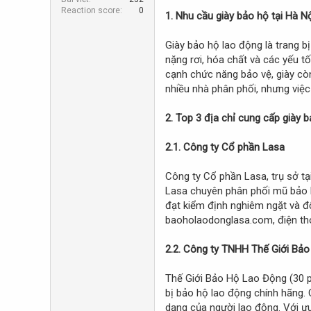
r
Reaction score
0
1. Nhu cầu giày bảo hộ tại Hà N
Giày bảo hộ lao động là trang bị
nặng rơi, hóa chất và các yếu t
cạnh chức năng bảo vệ, giày còn 
nhiều nhà phân phối, nhưng việc 
2. Top 3 địa chỉ cung cấp giày b
2.1. Công ty Cổ phần Lasa
Công ty Cổ phần Lasa, trụ sở tạ
Lasa chuyên phân phối mũ bảo h
đạt kiểm định nghiêm ngặt và độ
baoholaodonglasa.com, điện tho
2.2. Công ty TNHH Thế Giới Bả
Thế Giới Bảo Hộ Lao Động (30 ph
bị bảo hộ lao động chính hãng.
dạng của người lao động. Với ư