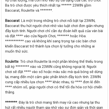
vụ chất lượng, mà còn nhờ vào sự đa dạng của các trò chơi.
Ba trò chơi được yêu thích nhất tại ****** 23WIN gồm
Baccarat, Roulette và *******.
Baccarat
: Là một trong những trò chơi nổi bật tại 23WIN,
Baccarat thu hút người chơi nhờ vào luật chơi đơn giản nhưng
đầy kịch tính. Người chơi chỉ cần dự đoán kết quả của ván bài
và đặt **** vào cửa Người Chơi, ******* hoặc Hòa.
*********** cao và không khí sang trọng tại các bàn chơi
khiến Baccarat trở thành lựa chọn lý tưởng cho những ai
muốn thử sức.
Roulette
: Trò chơi Roulette là một phần không thể thiếu trong
bất kỳ ******** nào và 23WIN cũng không ngoại lệ. Người
chơi sẽ đặt **** vào số hoặc màu sắc mà quả bóng sẽ dừng
lại, mang đến một cảm giác phấn khích đầy kịch tính. 23WIN
cung cấp nhiều lựa chọn **** khác nhau, từ **** đơn lẻ đến
**** nhóm số, giúp người chơi có thể tối đa hóa cơ hội chiến
thắng.
*******
: Đây là trò chơi mang tính may rủi cao nhưng lại thu
hút rất nhiều người tham gia nhờ vào sự đơn giản và thời gian