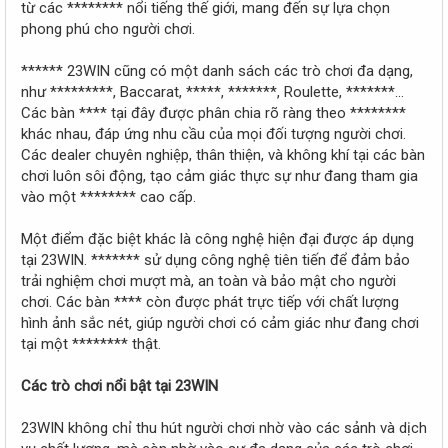
từ các ******** nổi tiếng thế giới, mang đến sự lựa chọn
phong phú cho người chơi.
****** 23WIN cũng có một danh sách các trò chơi đa dạng,
như *********, Baccarat, *****, *******, Roulette, *******...
Các bàn **** tại đây được phân chia rõ ràng theo ********
khác nhau, đáp ứng nhu cầu của mọi đối tượng người chơi.
Các dealer chuyên nghiệp, thân thiện, và không khí tại các bàn
chơi luôn sôi động, tạo cảm giác thực sự như đang tham gia
vào một ******** cao cấp.
Một điểm đặc biệt khác là công nghệ hiện đại được áp dụng
tại 23WIN. ******* sử dụng công nghệ tiên tiến để đảm bảo
trải nghiệm chơi mượt mà, an toàn và bảo mật cho người
chơi. Các bàn **** còn được phát trực tiếp với chất lượng
hình ảnh sắc nét, giúp người chơi có cảm giác như đang chơi
tại một ******** thật.
Các trò chơi nổi bật tại 23WIN
23WIN không chỉ thu hút người chơi nhờ vào các sảnh và dịch