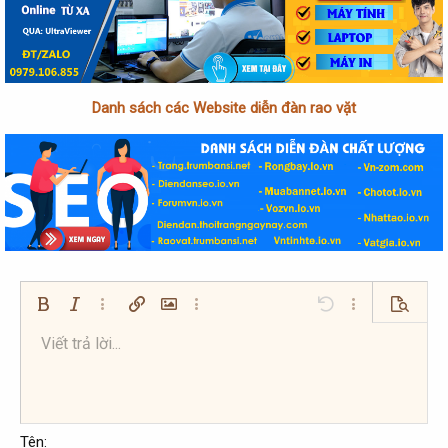
Danh sách các Website diễn đàn rao vặt
Bold
In nghiêng
Thêm tùy chọn…
Chèn liên kết
Chèn hình ảnh
Thêm tùy chọn…
Undo
Thêm tùy chọn…
Xem trướ
Viết trả lời...
Căn trái
9
Arial
Lưu nháp
Danh sách có thứ tự
Normal
Kích thước
Mặt cười
Redo
Trích dẫn
Toggle BB code
Màu chữ
Media
Xóa định dạng
Phông chữ
Insert table
Bản thảo
Danh sách
Insert horizontal line
Căn lề
Spoiler
Paragraph format
Mã
Gạch ngang
Gạch chân
Inline spoiler
Inline code
10
Xóa bản thảo
Book Antiqua
Căn giữa
Danh sách không có thứ tự
Heading 1
12
Courier New
Căn phải
Thụt lề
Heading 2
Georgia
15
Justify text
Tên
Tăng lề