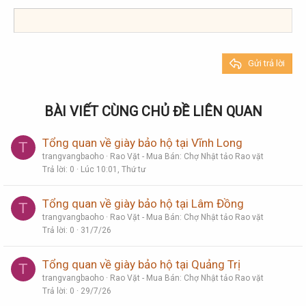
Heading 3
18
Tahoma
22
Times New Roman
26
Trebuchet MS
Gửi trả lời
Verdana
BÀI VIẾT CÙNG CHỦ ĐỀ LIÊN QUAN
Tổng quan về giày bảo hộ tại Vĩnh Long
T
trangvangbaoho
Rao Vặt - Mua Bán: Chợ Nhật tảo Rao vặt
Trả lời
0
Lúc 10:01, Thứ tư
Tổng quan về giày bảo hộ tại Lâm Đồng
T
trangvangbaoho
Rao Vặt - Mua Bán: Chợ Nhật tảo Rao vặt
Trả lời
0
31/7/26
Tổng quan về giày bảo hộ tại Quảng Trị
T
trangvangbaoho
Rao Vặt - Mua Bán: Chợ Nhật tảo Rao vặt
Trả lời
0
29/7/26