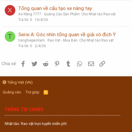
Tổng quan về cấu tạo xe nâng tay
X
Xe Nâng 7777
Quảng Cáo Sản Phẩm: Chợ Nhật tảo Rao vặt
Trả lời
0
10/4/26
Serie A: Góc nhìn tổng quan về giải vô địch Ý
T
toinghiepemlam
Rao Vặt - Mua Bán: Chợ Nhật tảo Rao vặt
Trả lời
0
2/4/26
Facebook
Twitter
Reddit
Pinterest
Tumblr
WhatsApp
Email
Link
Chia sẻ:
Tiếng Việt (VN)
Quảng cáo
Trợ giúp
R
S
S
THÔNG TIN CHUNG
Nhật tảo: Rao vặt trực tuyến miễn phí