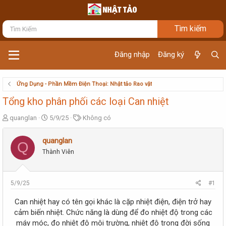
Đăng nhập
Đăng ký
Ứng Dụng - Phần Mềm Điện Thoại: Nhật tảo Rao vặt
Tổng kho phân phối các loại Can nhiệt
T
N
T
quanglan
5/9/25
Không có
h
g
ừ
r
à
k
quanglan
Q
e
y
h
Thành Viên
a
g
ó
d
ử
a
s
i
t
5/9/25
#1
a
r
Can nhiệt hay có tên gọi khác là cặp nhiệt điện, điện trở hay
t
cảm biến nhiệt. Chức năng là dùng để đo nhiệt độ trong các
e
máy móc, đo nhiệt độ môi trường, nhiệt độ trong đời sống