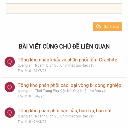
Heading 3
18
Tahoma
22
Times New Roman
26
Trebuchet MS
Gửi trả lời
Verdana
BÀI VIẾT CÙNG CHỦ ĐỀ LIÊN QUAN
Tổng kho nhập khẩu và phân phối tấm Graphite
Q
quanglan
Ngành Dịch Vụ: Chợ Nhật tảo Rao vặt
Trả lời
0
31/7/26
Tổng kho phân phối các loại vòng bi công nghiệp
Q
quanglan
Thời Trang Phụ Kiện Nữ: Chợ Nhật tảo Rao vặt
Trả lời
0
5/6/26
Tổng kho phân phối bạc cầu, bạc trụ, bạc sắt
Q
quanglan
Ngành Dịch Vụ: Chợ Nhật tảo Rao vặt
Trả lời
0
24/3/26