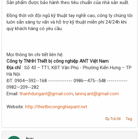
Sản phẩm được bảo hành theo tiêu chuẩn của nhà sản xuất.
Đồng thời với đội ngũ kỹ thuật tay nghề cao, công ty chúng tôi
luôn sẵn sàng tư vấn và hỗ trợ kỹ thuật miễn phí 24/24h khi
quý khách hàng có yêu cầu.
Mọi thông tin chi tiết liên hệ:
Công ty TNHH Thiết bị công nghiệp ANT Việt Nam
Địa chỉ
: Số 43 – TT1, KĐT Văn Phú - Phường Kiến Hưng – TP
Hà Nội
ĐT: 0904—592--168 ------------- 0986—475--548 -----------
0982—209--282
Email:
thanhdungant@gmail.com
;
lannq.ant@gmail.com
Website:
http://thietbicongnghiepant.net
Trả lời
Tag