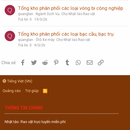
Tổng kho phân phối các loại vòng bi công nghiệp
Q
quanglan
Ngành Dịch Vụ: Chợ Nhật tảo Rao vặt
Trả lời
0
19/3/26
Tổng kho phân phối các loại bạc cầu, bạc trụ
Q
quanglan
Ôtô Xe máy: Chợ Nhật tảo Rao vặt
Trả lời
0
9/3/26
Facebook
Twitter
Reddit
Pinterest
Tumblr
WhatsApp
Email
Link
Chia sẻ:
Tiếng Việt (VN)
Quảng cáo
Trợ giúp
R
S
S
THÔNG TIN CHUNG
Nhật tảo: Rao vặt trực tuyến miễn phí