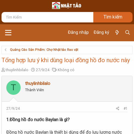
Đăng nhập
Đăng ký
Quảng Cáo Sản Phẩm: Chợ Nhật tảo Rao vặt
Tổng hợp lưu ý khi dùng loại đồng hồ đo nước này
T
N
T
thuylinhbilalo
27/9/24
Không có
h
g
ừ
r
à
k
thuylinhbilalo
T
e
y
h
Thành Viên
a
g
ó
d
ử
a
s
i
t
27/9/24
#1
a
r
1.Đồng hồ đo nước Baylan là gì?
t
e
Đồng hồ nước Baylan là thiết bị dùng để đo lưu lượng nước