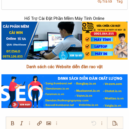
Trả lời
Tag
Hổ Trợ Cài Đặt Phần Mềm Máy Tính Online
Danh sách các Website diễn đàn rao vặt
Bold
In nghiêng
Thêm tùy chọn…
Chèn liên kết
Chèn hình ảnh
Thêm tùy chọn…
Undo
Thêm tùy chọn…
Xem trướ