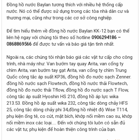
Đồng hồ nước Baylan tương thích với nhiều hệ thống cấp
nước. Nó có thể được sử dụng trong các tòa nhà dân cư và
thương mại, cũng như trong các cơ sở công nghiệp.
Để tìm hiểu thêm về đồng hồ nước Baylan KK-12 bạn có thể
liên hệ ngay với chúng tôi theo số hotline
0906294186 –
0868869566
để được tư vấn và báo giá tận tình nhất.
Ngoài ra, các chúng tôi nhận báo giá các vật tư cấp cho công
trình, nhà máy như: Van bướm tay quay Arita, van cổng ty
chìm Arita, van bướm tay gạt Arita, van cổng ty chìm Trung
Quốc công tắc áp suất KP36, đồng hồ đo nước sạch Zenner.
đồng hồ nước sạch Flowtech, đồng hồ nước thải Flowtech,
đồng hồ đo nước thải Tflow, đồng hồ đo nước sạch T Flow,
công tắc áp suất Hyoshin HS 210, đồng hồ áp lực wika
213.53. Đồng hồ áp suất wika 232, công tắc dòng chảy HFS
25, công tắc dòng chảy phi 34,đồng hồ nhiệt độ Wise T114,
phụ kiện ống tê, co cút, mặt bích, khớp nối mềm cao su, khớp
nối mềm inox các loại….. Đến với chúng tôi luôn có sẵn đủ
các vật tư, phụ kiện để hoàn thiện công trình của bạn.