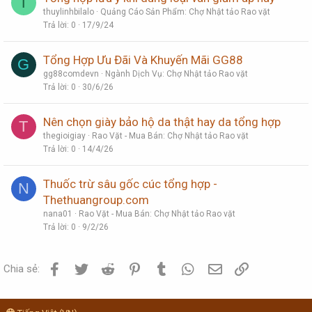
T
thuylinhbilalo
Quảng Cáo Sản Phẩm: Chợ Nhật tảo Rao vặt
Trả lời
0
17/9/24
Tổng Hợp Ưu Đãi Và Khuyến Mãi GG88
G
gg88comdevn
Ngành Dịch Vụ: Chợ Nhật tảo Rao vặt
Trả lời
0
30/6/26
Nên chọn giày bảo hộ da thật hay da tổng hợp
T
thegioigiay
Rao Vặt - Mua Bán: Chợ Nhật tảo Rao vặt
Trả lời
0
14/4/26
Thuốc trừ sâu gốc cúc tổng hợp -
N
Thethuangroup.com
nana01
Rao Vặt - Mua Bán: Chợ Nhật tảo Rao vặt
Trả lời
0
9/2/26
Facebook
Twitter
Reddit
Pinterest
Tumblr
WhatsApp
Email
Link
Chia sẻ: