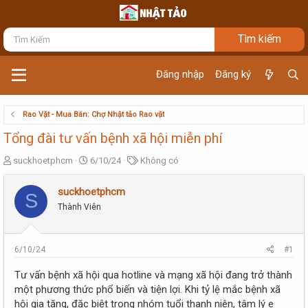
Đăng nhập
Đăng ký
Rao Vặt - Mua Bán: Chợ Nhật tảo Rao vặt
Tổng đài tư vấn bệnh xã hội miễn phí
T
N
T
suckhoetphcm
6/10/24
Không có
h
g
ừ
r
à
k
suckhoetphcm
S
e
y
h
Thành Viên
a
g
ó
d
ử
a
s
i
t
6/10/24
#1
a
r
Tư vấn bệnh xã hội qua hotline và mạng xã hội đang trở thành
t
một phương thức phổ biến và tiện lợi. Khi tỷ lệ mắc bệnh xã
e
hội gia tăng, đặc biệt trong nhóm tuổi thanh niên, tâm lý e