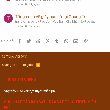
Trả lời
0
31/7/26
Tổng quan về giày bảo hộ tại Quảng Trị
T
trangvangbaoho
Rao Vặt - Mua Bán: Chợ Nhật tảo Rao vặt
Trả lời
0
29/7/26
Facebook
Twitter
Reddit
Pinterest
Tumblr
WhatsApp
Email
Link
Chia sẻ:
Tiếng Việt (VN)
Quảng cáo
Trợ giúp
R
S
S
THÔNG TIN CHUNG
Nhật tảo: Rao vặt trực tuyến miễn phí
CHỢ NHẬT TẢO RAO VẶT - RAO VẶT TRỰC TUYẾN MIỄN
PHÍ