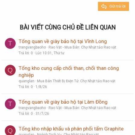
26
Trebuchet MS
Gửi trả lời
Verdana
BÀI VIẾT CÙNG CHỦ ĐỀ LIÊN QUAN
Tổng quan về giày bảo hộ tại Vĩnh Long
T
trangvangbaoho
Rao Vặt - Mua Bán: Chợ Nhật tảo Rao vặt
Trả lời
0
Lúc 10:01, Thứ tư
Tổng kho cung cấp chổi than, chổi than công
Q
nghiệp
quanglan
Mua Bán Thiết Bị Điện Tử: Chợ Nhật tảo Rao vặt
Trả lời
0
1/8/26
Tổng quan về giày bảo hộ tại Lâm Đồng
T
trangvangbaoho
Rao Vặt - Mua Bán: Chợ Nhật tảo Rao vặt
Trả lời
0
31/7/26
Tổng kho nhập khẩu và phân phối tấm Graphite
Q
quanglan
Ngành Dịch Vụ: Chợ Nhật tảo Rao vặt