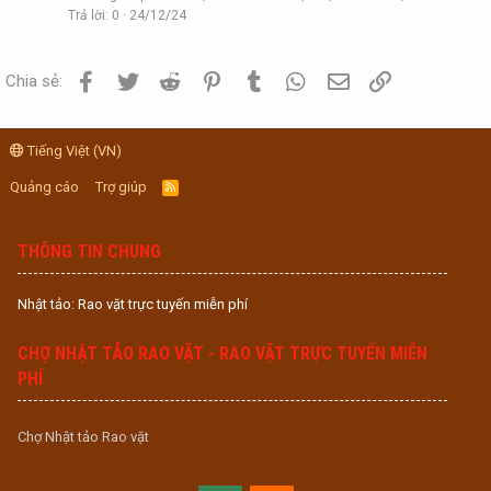
Trả lời
0
24/12/24
Facebook
Twitter
Reddit
Pinterest
Tumblr
WhatsApp
Email
Link
Chia sẻ:
Tiếng Việt (VN)
Quảng cáo
Trợ giúp
R
S
S
THÔNG TIN CHUNG
Nhật tảo: Rao vặt trực tuyến miễn phí
CHỢ NHẬT TẢO RAO VẶT - RAO VẶT TRỰC TUYẾN MIỄN
PHÍ
Chợ Nhật tảo Rao vặt