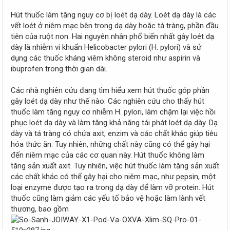
Hút thuốc làm tăng nguy cơ bị loét dạ dày. Loét dạ dày là các
vết loét ở niêm mạc bên trong dạ dày hoặc tá tràng, phần đầu
tiên của ruột non. Hai nguyên nhân phổ biến nhất gây loét dạ
dày là nhiễm vi khuẩn Helicobacter pylori (H. pylori) và sử
dụng các thuốc kháng viêm không steroid như aspirin và
ibuprofen trong thời gian dài.
Các nhà nghiên cứu đang tìm hiểu xem hút thuốc góp phần
gây loét dạ dày như thế nào. Các nghiên cứu cho thấy hút
thuốc làm tăng nguy cơ nhiễm H. pylori, làm chậm lại việc hồi
phục loét dạ dày và làm tăng khả năng tái phát loét dạ dày. Dạ
dày và tá tràng có chứa axit, enzim và các chất khác giúp tiêu
hóa thức ăn. Tuy nhiên, những chất này cũng có thể gây hại
đến niêm mạc của các cơ quan này. Hút thuốc không làm
tăng sản xuất axit. Tuy nhiên, việc hút thuốc làm tăng sản xuất
các chất khác có thể gây hại cho niêm mạc, như pepsin, một
loại enzyme được tạo ra trong dạ dày để làm vỡ protein. Hút
thuốc cũng làm giảm các yếu tố bảo vệ hoặc làm lành vết
thương, bao gồm