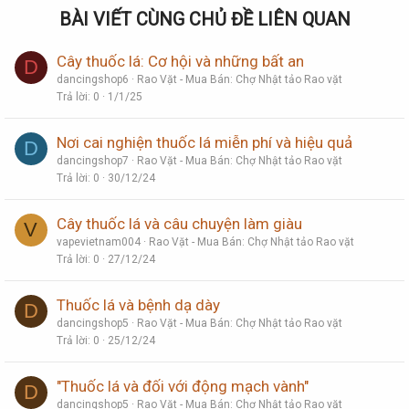
BÀI VIẾT CÙNG CHỦ ĐỀ LIÊN QUAN
Cây thuốc lá: Cơ hội và những bất an
D
dancingshop6
Rao Vặt - Mua Bán: Chợ Nhật tảo Rao vặt
Trả lời
0
1/1/25
Nơi cai nghiện thuốc lá miễn phí và hiệu quả
D
dancingshop7
Rao Vặt - Mua Bán: Chợ Nhật tảo Rao vặt
Trả lời
0
30/12/24
Cây thuốc lá và câu chuyện làm giàu
V
vapevietnam004
Rao Vặt - Mua Bán: Chợ Nhật tảo Rao vặt
Trả lời
0
27/12/24
Thuốc lá và bệnh dạ dày
D
dancingshop5
Rao Vặt - Mua Bán: Chợ Nhật tảo Rao vặt
Trả lời
0
25/12/24
"Thuốc lá và đối với động mạch vành"
D
dancingshop5
Rao Vặt - Mua Bán: Chợ Nhật tảo Rao vặt