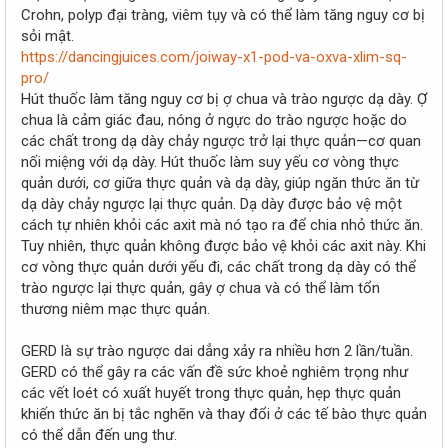
r
Crohn, polyp đại tràng, viêm tụy và có thể làm tăng nguy cơ bị
sỏi mật.
https://dancingjuices.com/joiway-x1-pod-va-oxva-xlim-sq-
pro/
Hút thuốc làm tăng nguy cơ bị ợ chua và trào ngược dạ dày. Ợ
chua là cảm giác đau, nóng ở ngực do trào ngược hoặc do
các chất trong dạ dày chảy ngược trở lại thực quản—cơ quan
nối miệng với dạ dày. Hút thuốc làm suy yếu cơ vòng thực
quản dưới, cơ giữa thực quản và dạ dày, giúp ngăn thức ăn từ
dạ dày chảy ngược lại thực quản. Dạ dày được bảo vệ một
cách tự nhiên khỏi các axit mà nó tạo ra để chia nhỏ thức ăn.
Tuy nhiên, thực quản không được bảo vệ khỏi các axit này. Khi
cơ vòng thực quản dưới yếu đi, các chất trong dạ dày có thể
trào ngược lại thực quản, gây ợ chua và có thể làm tổn
thương niêm mạc thực quản.
GERD là sự trào ngược dai dẳng xảy ra nhiều hơn 2 lần/tuần.
GERD có thể gây ra các vấn đề sức khoẻ nghiêm trọng như
các vết loét có xuất huyết trong thực quản, hẹp thực quản
khiến thức ăn bị tắc nghẽn và thay đổi ở các tế bào thực quản
có thể dẫn đến ung thư.