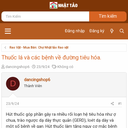
Đăng nhập
Đăng ký
Rao Vặt - Mua Bán: Chợ Nhật tảo Rao vặt
Thuốc lá và các bệnh về đường tiêu hóa.
T
N
T
dancingshop6
23/9/24
Không có
h
g
ừ
r
à
k
dancingshop6
D
e
y
h
Thành Viên
a
g
ó
d
ử
a
s
i
t
23/9/24
#1
a
r
Hút thuốc góp phần gây ra nhiều rối loạn hệ tiêu hóa như ợ
t
chua, trào ngược dạ dày thực quản (GERD), loét dạ dày và
e
một số bệnh về gan. Hút thuốc làm tăng nguy cơ mắc bệnh