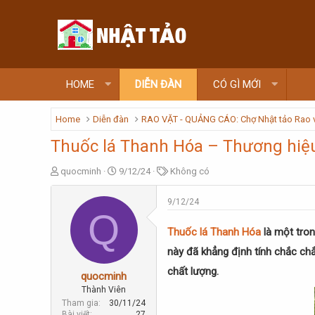
HOME
DIỄN ĐÀN
CÓ GÌ MỚI
Home
Diễn đàn
RAO VẶT - QUẢNG CÁO: Chợ Nhật tảo Rao 
Thuốc lá Thanh Hóa – Thương hiệu 
T
N
T
quocminh
9/12/24
Không có
h
g
ừ
r
à
k
9/12/24
e
y
h
Q
a
g
ó
Thuốc lá Thanh Hóa
là một tron
d
ử
a
s
i
này đã khẳng định tính chắc chắn
t
chất lượng.
a
quocminh
r
Thành Viên
t
Tham gia
30/11/24
e
Bài viết
27