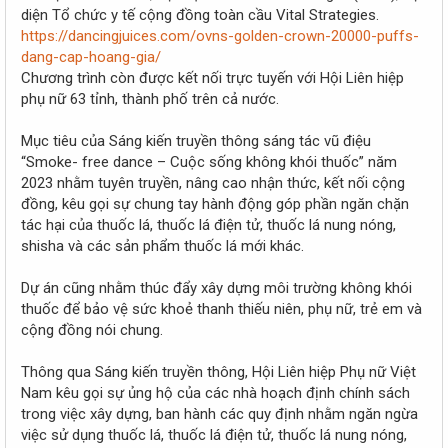
r
diện Tổ chức y tế cộng đồng toàn cầu Vital Strategies.
https://dancingjuices.com/ovns-golden-crown-20000-puffs-
dang-cap-hoang-gia/
Chương trình còn được kết nối trực tuyến với Hội Liên hiệp
phụ nữ 63 tỉnh, thành phố trên cả nước.
Mục tiêu của Sáng kiến truyền thông sáng tác vũ điệu
“Smoke- free dance – Cuộc sống không khói thuốc” năm
2023 nhằm tuyên truyền, nâng cao nhận thức, kết nối cộng
đồng, kêu gọi sự chung tay hành động góp phần ngăn chặn
tác hại của thuốc lá, thuốc lá điện tử, thuốc lá nung nóng,
shisha và các sản phẩm thuốc lá mới khác.
Dự án cũng nhằm thúc đẩy xây dựng môi trường không khói
thuốc để bảo vệ sức khoẻ thanh thiếu niên, phụ nữ, trẻ em và
cộng đồng nói chung.
Thông qua Sáng kiến truyền thông, Hội Liên hiệp Phụ nữ Việt
Nam kêu gọi sự ủng hộ của các nhà hoạch định chính sách
trong việc xây dựng, ban hành các quy định nhằm ngăn ngừa
việc sử dụng thuốc lá, thuốc lá điện tử, thuốc lá nung nóng,