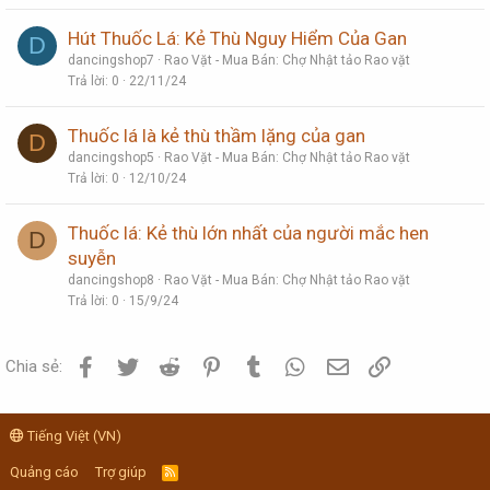
Hút Thuốc Lá: Kẻ Thù Nguy Hiểm Của Gan
D
dancingshop7
Rao Vặt - Mua Bán: Chợ Nhật tảo Rao vặt
Trả lời
0
22/11/24
Thuốc lá là kẻ thù thầm lặng của gan
D
dancingshop5
Rao Vặt - Mua Bán: Chợ Nhật tảo Rao vặt
Trả lời
0
12/10/24
Thuốc lá: Kẻ thù lớn nhất của người mắc hen
D
suyễn
dancingshop8
Rao Vặt - Mua Bán: Chợ Nhật tảo Rao vặt
Trả lời
0
15/9/24
Facebook
Twitter
Reddit
Pinterest
Tumblr
WhatsApp
Email
Link
Chia sẻ:
Tiếng Việt (VN)
Quảng cáo
Trợ giúp
R
S