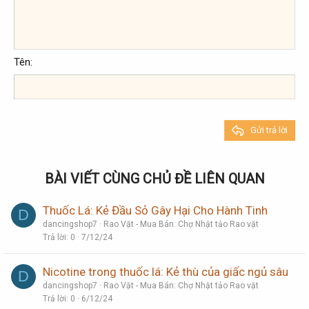
10
Xóa bản thảo
Book Antiqua
Căn giữa
Danh sách không có thứ tự
Heading 1
12
Courier New
Căn phải
Thụt lề
Heading 2
Georgia
15
Justify text
Tên
Tăng lề
Heading 3
18
Tahoma
22
Times New Roman
26
Trebuchet MS
Gửi trả lời
Verdana
BÀI VIẾT CÙNG CHỦ ĐỀ LIÊN QUAN
Thuốc Lá: Kẻ Đầu Sỏ Gây Hại Cho Hành Tinh
D
dancingshop7
Rao Vặt - Mua Bán: Chợ Nhật tảo Rao vặt
Trả lời
0
7/12/24
Nicotine trong thuốc lá: Kẻ thù của giấc ngủ sâu
D
dancingshop7
Rao Vặt - Mua Bán: Chợ Nhật tảo Rao vặt
Trả lời
0
6/12/24