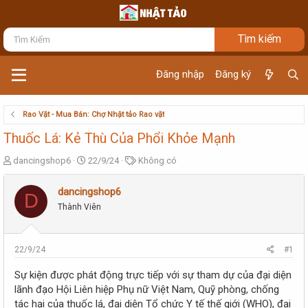
Đăng nhập
Đăng ký
Rao Vặt - Mua Bán: Chợ Nhật tảo Rao vặt
Thuốc Lá: Kẻ Thù Của Phổi Khỏe Mạnh
T
N
T
dancingshop6
22/9/24
Không có
h
g
ừ
r
à
k
dancingshop6
D
e
y
h
Thành Viên
a
g
ó
d
ử
a
s
i
t
22/9/24
#1
a
r
Sự kiện được phát động trực tiếp với sự tham dự của đại diện
t
lãnh đạo Hội Liên hiệp Phụ nữ Việt Nam, Quỹ phòng, chống
e
tác hại của thuốc lá, đại diện Tổ chức Y tế thế giới (WHO), đại