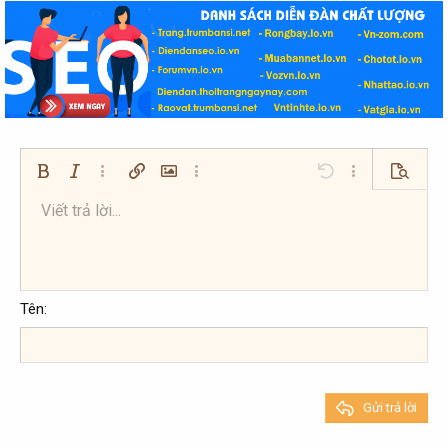
Bold
In nghiêng
Thêm tùy chọn…
Chèn liên kết
Chèn hình ảnh
Thêm tùy chọn…
Undo
Thêm tùy chọn…
Xem trướ
Viết trả lời...
Căn trái
9
Arial
Lưu nháp
Danh sách có thứ tự
Normal
Kích thước
Mặt cười
Redo
Trích dẫn
Toggle BB code
Màu chữ
Media
Xóa định dạng
Phông chữ
Insert table
Bản thảo
Danh sách
Insert horizontal line
Căn lề
Spoiler
Paragraph format
Mã
Gạch ngang
Gạch chân
Inline spoiler
Inline code
10
Xóa bản thảo
Book Antiqua
Căn giữa
Danh sách không có thứ tự
Heading 1
12
Courier New
Căn phải
Thụt lề
Heading 2
Georgia
15
Justify text
Tên
Tăng lề
Heading 3
18
Tahoma
22
Times New Roman
26
Trebuchet MS
Gửi trả lời
Verdana