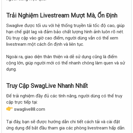
Trải Nghiệm Livestream Mượt Mà, Ổn Định
Swaglive được tối ưu với hệ thống truyền tải tốc độ cao, giúp
hạn chế giật lag và đảm bảo chất lượng hình ảnh luôn rõ nét.
Dù truy cập vào giờ cao điểm, người dùng vẫn có thể xem
livestream một cách ổn định và liên tục.
Ngoài ra, giao diện thân thiện và dễ sử dụng cũng là điểm
cộng lớn, giúp người mới có thể nhanh chóng làm quen và sử
dụng.
Truy Cập SwagLive Nhanh Nhất
Để trải nghiệm đầy đủ các tính năng, người dùng có thể truy
cập trực tiếp tại:
swaglive88.com
Tại đây, bạn sẽ được hướng dẫn chi tiết cách tải và cài đặt
ứng dụng để bắt đầu tham gia các phòng livestream hấp dẫn.