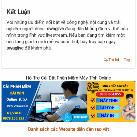
Kết Luận
Với những ưu điểm nổi bật về công nghệ, nội dung và trải
nghiệm người dùng,
swaglive
đang dần khẳng định vị thế của
mình trong lĩnh vực livestream. Nếu bạn đang tìm kiếm một
nền tảng giải trí mới mẻ và cuốn hút, hãy truy cập ngay
swaglive
để khám phá.
Trả lời
Tag
Hổ Trợ Cài Đặt Phần Mềm Máy Tính Online
Danh sách các Website diễn đàn rao vặt