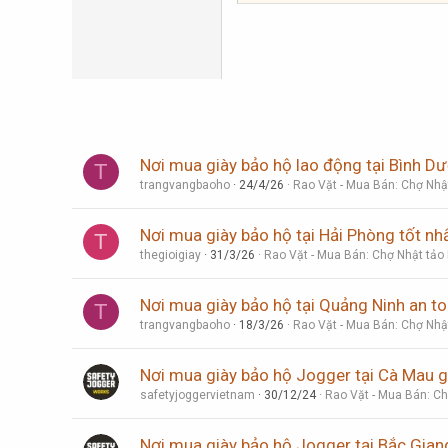
Times New Roman
Trebuchet MS
Verdana
Nơi mua giày bảo hộ lao động tại Bình D
T
trangvangbaoho
24/4/26
Rao Vặt - Mua Bán: Chợ Nhậ
Nơi mua giày bảo hộ tại Hải Phòng tốt nh
T
thegioigiay
31/3/26
Rao Vặt - Mua Bán: Chợ Nhật tảo
Nơi mua giày bảo hộ tại Quảng Ninh an t
T
trangvangbaoho
18/3/26
Rao Vặt - Mua Bán: Chợ Nhậ
Nơi mua giày bảo hộ Jogger tại Cà Mau gi
safetyjoggervietnam
30/12/24
Rao Vặt - Mua Bán: Ch
Nơi mua giày bảo hộ Jogger tại Bắc Giang