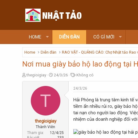
HOME
DIỄN ĐÀN
CÓ GÌ MỚI
Home
Diễn đàn
RAO VẶT - QUẢNG CÁO: Chợ Nhật tảo Rao 
Nơi mua giày bảo hộ lao động tại 
T
N
T
thegioigiay
24/3/26
Không có
h
g
ừ
r
à
k
24/3/26
e
y
h
T
a
g
ó
Hải Phòng là trung tâm kinh tế 
d
ử
a
tiềm ẩn nhiều rủi ro, giày bảo 
s
i
tai nạn cho người lao động. Vi
t
nhiệm của doanh nghiệp đối với
a
thegioigiay
r
Thành Viên
t
Tham gia
12/4/25
e
Bài viết
233