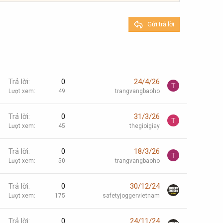
Gửi trả lời
Trả lời
0
24/4/26
T
Lượt xem
49
trangvangbaoho
Trả lời
0
31/3/26
T
Lượt xem
45
thegioigiay
Trả lời
0
18/3/26
T
Lượt xem
50
trangvangbaoho
Trả lời
0
30/12/24
Lượt xem
175
safetyjoggervietnam
Trả lời
0
24/11/24