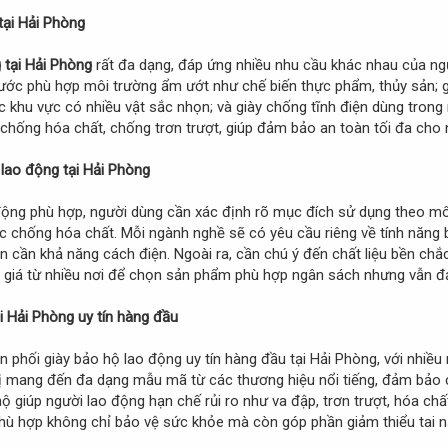
 tại Hải Phòng
 tại Hải Phòng
rất đa dạng, đáp ứng nhiều nhu cầu khác nhau của ng
ước phù hợp môi trường ẩm ướt như chế biến thực phẩm, thủy sản; g
ặc khu vực có nhiều vật sắc nhọn; và giày chống tĩnh điện dùng tron
 chống hóa chất, chống trơn trượt, giúp đảm bảo an toàn tối đa cho 
ộ lao động tại Hải Phòng
ộng phù hợp, người dùng cần xác định rõ mục đích sử dụng theo môi
c chống hóa chất. Mỗi ngành nghề sẽ có yêu cầu riêng về tính năng 
n cần khả năng cách điện. Ngoài ra, cần chú ý đến chất liệu bền chắc,
giá từ nhiều nơi để chọn sản phẩm phù hợp ngân sách nhưng vẫn đ
ại Hải Phòng uy tín hàng đầu
ân phối giày bảo hộ lao động uy tín hàng đầu tại Hải Phòng, với nh
ị mang đến đa dạng mẫu mã từ các thương hiệu nổi tiếng, đảm bảo ch
hộ giúp người lao động hạn chế rủi ro như va đập, trơn trượt, hóa ch
 phù hợp không chỉ bảo vệ sức khỏe mà còn góp phần giảm thiểu tai n