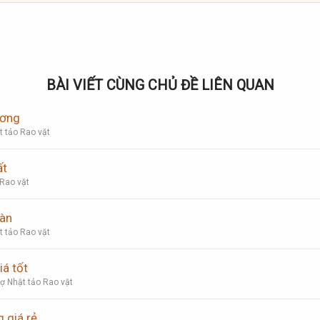
BÀI VIẾT CÙNG CHỦ ĐỀ LIÊN QUAN
ương
t tảo Rao vặt
ất
 Rao vặt
oàn
t tảo Rao vặt
á tốt
ợ Nhật tảo Rao vặt
 giá rẻ