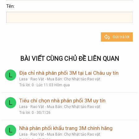
Heading 2
Georgia
15
Justify text
Tên
Tăng lề
Heading 3
18
Tahoma
22
Times New Roman
26
Trebuchet MS
Gửi trả lời
Verdana
BÀI VIẾT CÙNG CHỦ ĐỀ LIÊN QUAN
Địa chỉ nhà phân phối 3M tại Lai Châu uy tín
L
Lasa
Rao Vặt - Mua Bán: Chợ Nhật tảo Rao vặt
Trả lời
0
Lúc 11:03 Hôm qua
Tiêu chí chọn nhà phân phối 3M uy tín
L
Lasa
Rao Vặt - Mua Bán: Chợ Nhật tảo Rao vặt
Trả lời
0
30/7/26
Nhà phân phối khẩu trang 3M chính hãng
L
Lasa
Rao Vặt - Mua Bán: Chợ Nhật tảo Rao vặt