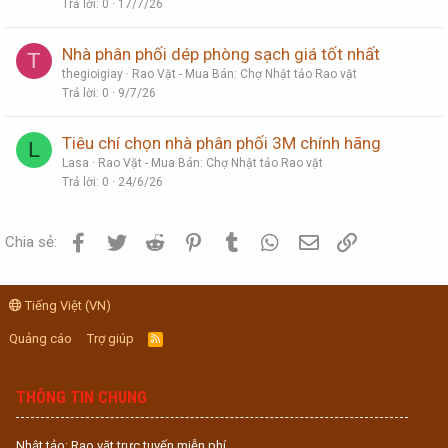
Trả lời
0
17/7/26
Nhà phân phối dép phòng sạch giá tốt nhất
T
thegioigiay
Rao Vặt - Mua Bán: Chợ Nhật tảo Rao vặt
Trả lời
0
9/7/26
Tiêu chí chọn nhà phân phối 3M chính hãng
L
Lasa
Rao Vặt - Mua Bán: Chợ Nhật tảo Rao vặt
Trả lời
0
24/6/26
Facebook
Twitter
Reddit
Pinterest
Tumblr
WhatsApp
Email
Link
Chia sẻ:
Tiếng Việt (VN)
Quảng cáo
Trợ giúp
R
S
S
THÔNG TIN CHUNG
Nhật tảo: Rao vặt trực tuyến miễn phí