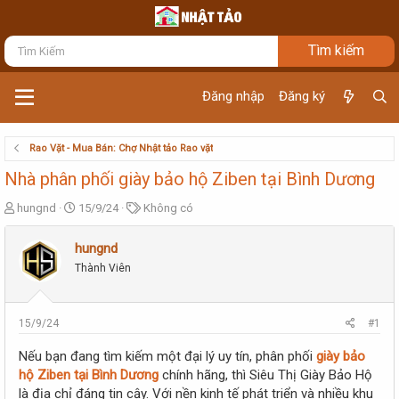
Đăng nhập
Đăng ký
Rao Vặt - Mua Bán: Chợ Nhật tảo Rao vặt
Nhà phân phối giày bảo hộ Ziben tại Bình Dương
T
N
T
hungnd
15/9/24
Không có
h
g
ừ
r
à
k
hungnd
e
y
h
Thành Viên
a
g
ó
d
ử
a
s
i
t
15/9/24
#1
a
r
Nếu bạn đang tìm kiếm một đại lý uy tín, phân phối
giày bảo
t
hộ Ziben tại Bình Dương
chính hãng, thì Siêu Thị Giày Bảo Hộ
e
là địa chỉ đáng tin cậy. Với nền kinh tế phát triển và nhiều khu