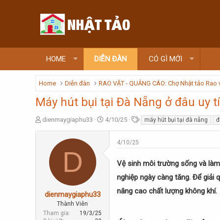
HOME
DIỄN ĐÀN
CÓ GÌ MỚI
Home
Diễn đàn
RAO VẶT - QUẢNG CÁO: Chợ Nhật tảo Rao 
Máy hút bụi tại Đà Nẵng ở đâu uy t
T
N
T
dienmaygiaphu33
4/10/25
máy hút bụi tại đà nẵng
đ
h
g
ừ
r
à
k
4/10/25
e
y
h
D
a
g
ó
Vệ sinh môi trường sống và làm
d
ử
a
s
i
nghiệp ngày càng tăng. Để giải 
t
a
nâng cao chất lượng không khí.
dienmaygiaphu33
r
Thành Viên
t
Tham gia
19/3/25
e