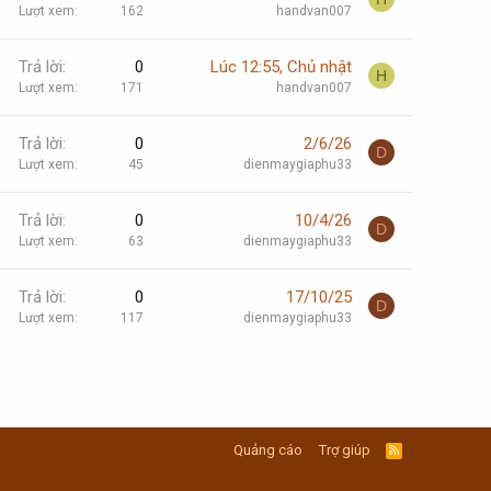
Lượt xem
162
handvan007
Trả lời
0
Lúc 12:55, Chủ nhật
H
Lượt xem
171
handvan007
Trả lời
0
2/6/26
D
Lượt xem
45
dienmaygiaphu33
Trả lời
0
10/4/26
D
Lượt xem
63
dienmaygiaphu33
Trả lời
0
17/10/25
D
Lượt xem
117
dienmaygiaphu33
Quảng cáo
Trợ giúp
R
S
S