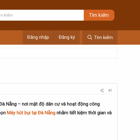
Đăng nhập
Đăng ký
Tìm kiếm
#1
hư Đà Nẵng – nơi mật độ dân cư và hoạt động công
chọn
Máy hút bụi tại Đà Nẵng
nhằm tiết kiệm thời gian và