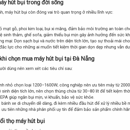
y hút bụi trong đời sống​
h, máy hút bụi còn đóng vai trò quan trọng ở nhiều lĩnh vực:
bỏ mạt gỗ, phoi kim loại, bụi xi măng, đảm bảo môi trường an toàn c
ệ sinh thảm, ghế sofa, giảm thiểu bụi mịn gây ảnh hưởng đến sức kh
ơng mại: Dọn sạch bụi và nước trên diện tích lớn, tạo sự thoải mái ch
ủ đắc lực cho những ai muốn tiết kiệm thời gian dọn dẹp nhưng vẫn du
khi chọn mua máy hút bụi tại Đà Nẵng​
gười dùng nên xem xét các tiêu chí sau:
ình nhỏ chọn loại 1200–1600W; công nghiệp nên ưu tiên máy từ 2000
 sinh diện tích lớn, nên chọn thùng chứa từ 30–80 lít để tiết kiệm thờ
HEPA giúp ngăn bụi mịn, vi khuẩn, bảo vệ sức khỏe.
ó bánh xe di chuyển dễ dàng, đi kèm nhiều đầu hút để xử lý nhiều bề 
 ưu tiên những nhà phân phối uy tín để đảm bảo sản phẩm chính hãn
i thọ máy hút bụi​