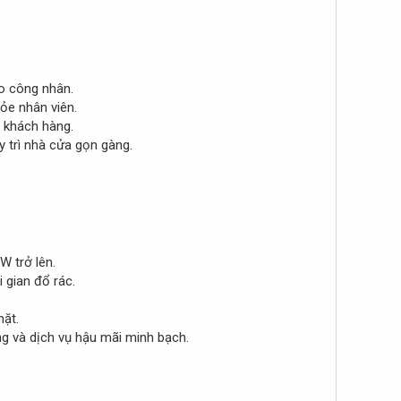
ho công nhân.
ỏe nhân viên.
o khách hàng.
y trì nhà cửa gọn gàng.
W trở lên.
i gian đổ rác.
mặt.
g và dịch vụ hậu mãi minh bạch.