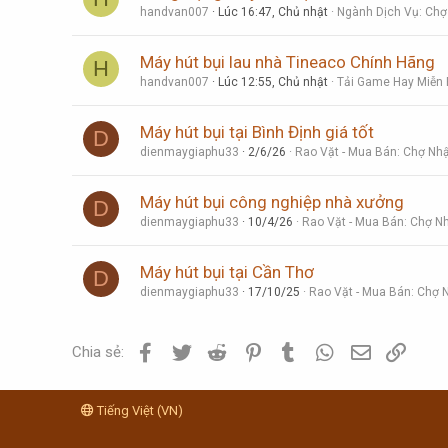
handvan007
Lúc 16:47, Chủ nhật
Ngành Dịch Vụ: Chợ 
Máy hút bụi lau nhà Tineaco Chính Hãng
H
handvan007
Lúc 12:55, Chủ nhật
Tải Game Hay Miễn P
Máy hút bụi tại Bình Định giá tốt
D
dienmaygiaphu33
2/6/26
Rao Vặt - Mua Bán: Chợ Nhậ
Máy hút bụi công nghiệp nhà xưởng
D
dienmaygiaphu33
10/4/26
Rao Vặt - Mua Bán: Chợ Nh
Máy hút bụi tại Cần Thơ
D
dienmaygiaphu33
17/10/25
Rao Vặt - Mua Bán: Chợ N
Facebook
Twitter
Reddit
Pinterest
Tumblr
WhatsApp
Email
Link
Chia sẻ:
Tiếng Việt (VN)