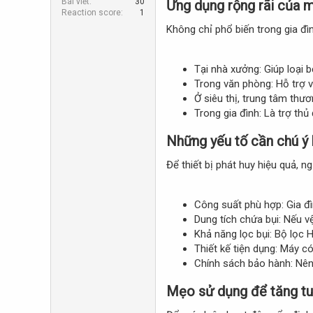
Bài viết
30
Ứng dụng rộng rãi của má
r
Reaction score
1
Không chỉ phổ biến trong gia đìn
Tại nhà xưởng: Giúp loại 
Trong văn phòng: Hỗ trợ v
Ở siêu thị, trung tâm thư
Trong gia đình: Là trợ th
Những yếu tố cần chú ý 
Để thiết bị phát huy hiệu quả, n
Công suất phù hợp: Gia đ
Dung tích chứa bụi: Nếu vệ
Khả năng lọc bụi: Bộ lọc 
Thiết kế tiện dụng: Máy c
Chính sách bảo hành: Nên
Mẹo sử dụng để tăng tuổ