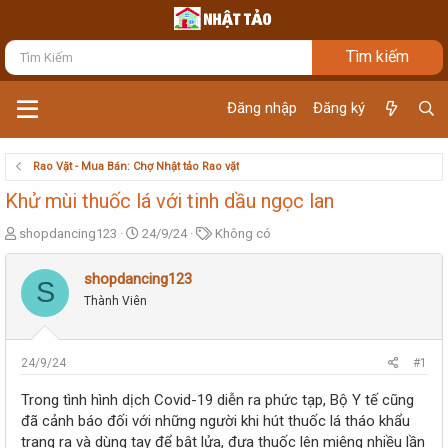
Đăng nhập
Đăng ký
Rao Vặt - Mua Bán: Chợ Nhật tảo Rao vặt
Khử mùi thuốc lá với tinh dầu ngọc lan
T
N
T
shopdancing123
24/9/24
Không có
h
g
ừ
r
à
k
shopdancing123
S
e
y
h
Thành Viên
a
g
ó
d
ử
a
s
i
t
24/9/24
#1
a
r
Trong tình hình dịch Covid-19 diễn ra phức tạp, Bộ Y tế cũng
t
đã cảnh báo đối với những người khi hút thuốc lá tháo khẩu
e
trang ra và dùng tay để bật lửa, đưa thuốc lên miệng nhiều lần