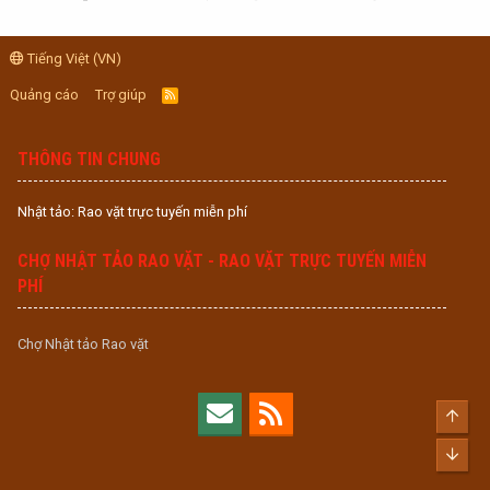
Tiếng Việt (VN)
Quảng cáo
Trợ giúp
R
S
S
THÔNG TIN CHUNG
Nhật tảo: Rao vặt trực tuyến miễn phí
CHỢ NHẬT TẢO RAO VẶT - RAO VẶT TRỰC TUYẾN MIỄN
PHÍ
Chợ Nhật tảo Rao vặt
Top
Bott