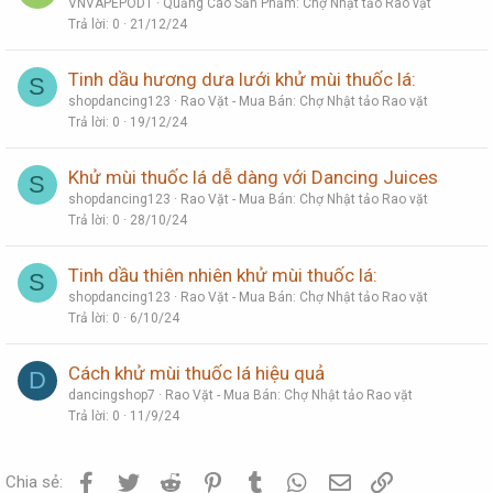
VNVAPEPOD1
Quảng Cáo Sản Phẩm: Chợ Nhật tảo Rao vặt
Trả lời
0
21/12/24
Tinh dầu hương dưa lưới khử mùi thuốc lá:
S
shopdancing123
Rao Vặt - Mua Bán: Chợ Nhật tảo Rao vặt
Trả lời
0
19/12/24
Khử mùi thuốc lá dễ dàng với Dancing Juices
S
shopdancing123
Rao Vặt - Mua Bán: Chợ Nhật tảo Rao vặt
Trả lời
0
28/10/24
Tinh dầu thiên nhiên khử mùi thuốc lá:
S
shopdancing123
Rao Vặt - Mua Bán: Chợ Nhật tảo Rao vặt
Trả lời
0
6/10/24
Cách khử mùi thuốc lá hiệu quả
D
dancingshop7
Rao Vặt - Mua Bán: Chợ Nhật tảo Rao vặt
Trả lời
0
11/9/24
Facebook
Twitter
Reddit
Pinterest
Tumblr
WhatsApp
Email
Link
Chia sẻ: