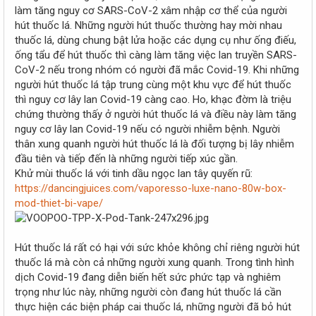
r
làm tăng nguy cơ SARS-CoV-2 xâm nhập cơ thể của người
hút thuốc lá. Những người hút thuốc thường hay mời nhau
thuốc lá, dùng chung bật lửa hoặc các dụng cụ như ống điếu,
ống tẩu để hút thuốc thì càng làm tăng việc lan truyền SARS-
CoV-2 nếu trong nhóm có người đã mắc Covid-19. Khi những
người hút thuốc lá tập trung cùng một khu vực để hút thuốc
thì nguy cơ lây lan Covid-19 càng cao. Ho, khạc đờm là triệu
chứng thường thấy ở người hút thuốc lá và điều này làm tăng
nguy cơ lây lan Covid-19 nếu có người nhiễm bệnh. Người
thân xung quanh người hút thuốc lá là đối tượng bị lây nhiễm
đầu tiên và tiếp đến là những người tiếp xúc gần.
Khử mùi thuốc lá với tinh dầu ngọc lan tây quyến rũ:
https://dancingjuices.com/vaporesso-luxe-nano-80w-box-
mod-thiet-bi-vape/
Hút thuốc lá rất có hại với sức khỏe không chỉ riêng người hút
thuốc lá mà còn cả những người xung quanh. Trong tình hình
dịch Covid-19 đang diễn biến hết sức phức tạp và nghiêm
trọng như lúc này, những người còn đang hút thuốc lá cần
thực hiện các biện pháp cai thuốc lá, những người đã bỏ hút