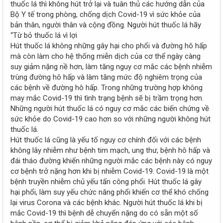
thuốc lá thì không hút trở lại và tuân thủ các hướng dẫn của
Bộ Y tế trong phòng, chống dịch Covid-19 vì sức khỏe của
bản thân, người thân và cộng đồng. Người hút thuốc lá hãy
“Từ bỏ thuốc lá vì lợi
Hút thuốc lá không những gây hại cho phổi và đường hô hấp
mà còn làm cho hệ thống miễn dịch của cơ thể ngày càng
suy giảm nặng nề hơn, làm tăng nguy cơ mắc các bệnh nhiễm
trùng đường hô hấp và làm tăng mức độ nghiêm trọng của
các bệnh về đường hô hấp. Trong những trường hợp không
may mắc Covid-19 thì tình trạng bệnh sẽ bị trầm trọng hơn.
Những người hút thuốc lá có nguy cơ mắc các biến chứng về
sức khỏe do Covid-19 cao hơn so với những người không hút
thuốc lá.
Hút thuốc lá cũng là yếu tố nguy cơ chính đối với các bệnh
không lây nhiễm như bệnh tim mạch, ung thư, bệnh hô hấp và
đái tháo đường khiến những người mắc các bệnh này có nguy
cơ bệnh trở nặng hơn khi bị nhiễm Covid-19. Covid-19 là một
bệnh truyền nhiễm chủ yếu tấn công phổi. Hút thuốc lá gây
hại phổi, làm suy yếu chức năng phổi khiến cơ thể khó chống
lại virus Corona và các bệnh khác. Người hút thuốc lá khi bị
mắc Covid-19 thì bệnh dễ chuyển nặng do có sẵn một số