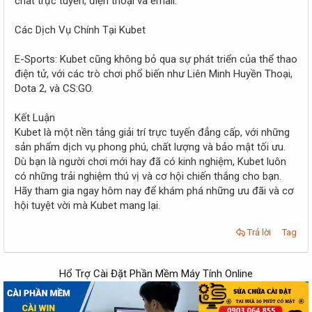
chat trực tuyến, điện thoại và email.
Các Dịch Vụ Chính Tại Kubet
E-Sports: Kubet cũng không bỏ qua sự phát triển của thể thao
điện tử, với các trò chơi phổ biến như Liên Minh Huyền Thoại,
Dota 2, và CS:GO.
Kết Luận
Kubet là một nền tảng giải trí trực tuyến đẳng cấp, với những
sản phẩm dịch vụ phong phú, chất lượng và bảo mật tối ưu.
Dù bạn là người chơi mới hay đã có kinh nghiệm, Kubet luôn
có những trải nghiệm thú vị và cơ hội chiến thắng cho bạn.
Hãy tham gia ngay hôm nay để khám phá những ưu đãi và cơ
hội tuyệt vời mà Kubet mang lại.
Trả lời
Tag
Hổ Trợ Cài Đặt Phần Mềm Máy Tính Online