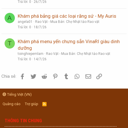
Trả lời
0
26/7/26
Khám phá bảng giá các loại răng sứ - My Auris
A
angela01
Rao Vặt - Mua Bán: Chợ Nhật tảo Rao vặt
Trả lời
0
18/7/26
Khám phá menu yến chưng sẵn VinaRI giàu dinh
T
dưỡng
toinghiepemlam
Rao Vặt - Mua Bán: Chợ Nhật tảo Rao vặt
Trả lời
0
14/7/26
Facebook
Twitter
Reddit
Pinterest
Tumblr
WhatsApp
Email
Link
Chia sẻ:
Tiếng Việt (VN)
Quảng cáo
Trợ giúp
R
S
S
THÔNG TIN CHUNG