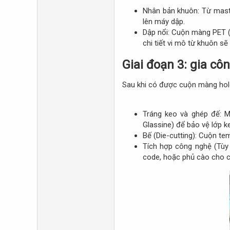
Nhân bản khuôn: Từ mast
lên máy dập.​
Dập nổi: Cuộn màng PET (
chi tiết vi mô từ khuôn s
Giai đoạn 3: gia cô
Sau khi có được cuộn màng holo
Tráng keo và ghép đế: M
Glassine) để bảo vệ lớp ke
Bế (Die-cutting): Cuộn tem
Tích hợp công nghệ (Tùy 
code, hoặc phủ cào cho c