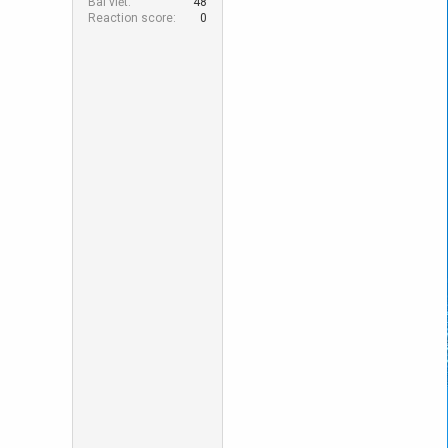
Bài viết
48
r
Reaction score
0