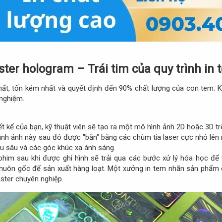
ster hologram – Trái tim của quy trình in
ất, tốn kém nhất và quyết định đến 90% chất lượng của con tem. Kh
 nghiệm.
ết kế của bạn, kỹ thuật viên sẽ tạo ra một mô hình ảnh 2D hoặc 3D trê
ình ảnh này sau đó được "bắn" bằng các chùm tia laser cực nhỏ lên 
ều sâu và các góc khúc xạ ánh sáng.​
him sau khi được ghi hình sẽ trải qua các bước xử lý hóa học để t
khuôn gốc để sản xuất hàng loạt. Một xưởng in tem nhãn sản phẩm 
ster chuyên nghiệp.​