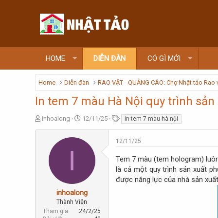
HOME
DIỄN ĐÀN
CÓ GÌ MỚI
Home
Diễn đàn
RAO VẶT - QUẢNG CÁO: Chợ Nhật tảo Rao 
In tem 7 màu Hà Nội quy trình sản
T
N
T
inhoalong
12/11/25
in tem 7 màu hà nội
h
g
ừ
r
à
k
12/11/25
e
y
h
I
a
g
ó
Tem 7 màu (tem hologram) luôn 
d
ử
a
là cả một quy trình sản xuất ph
s
i
được năng lực của nhà sản xuất 
t
a
inhoalong
r
Thành Viên
t
Tham gia
24/2/25
e