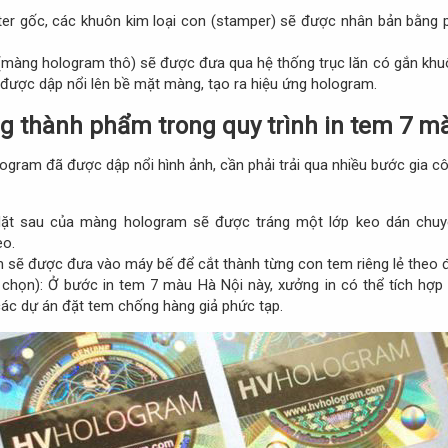
er gốc, các khuôn kim loại con (stamper) sẽ được nhân bản bằng
màng hologram thô) sẽ được đưa qua hệ thống trục lăn có gắn khuôn
ẽ được dập nổi lên bề mặt màng, tạo ra hiệu ứng hologram.​
ng thành phẩm trong quy trình in tem 7 mà
gram đã được dập nổi hình ảnh, cần phải trải qua nhiều bước gia c
ặt sau của màng hologram sẽ được tráng một lớp keo dán chuyên
o.​
 sẽ được đưa vào máy bế để cắt thành từng con tem riêng lẻ theo đúng
chọn): Ở bước in tem 7 màu Hà Nội này, xưởng in có thể tích hợp
ác dự án đặt tem chống hàng giả phức tạp.​