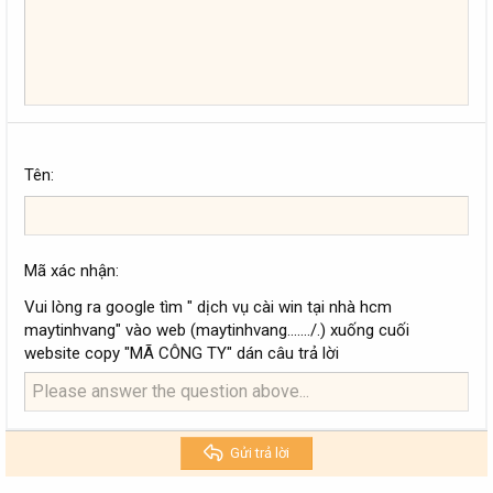
22
Times New Roman
26
Trebuchet MS
Verdana
Tên
Mã xác nhận
Vui lòng ra google tìm " dịch vụ cài win tại nhà hcm
maytinhvang" vào web (maytinhvang......./.) xuống cuối
website copy "MÃ CÔNG TY" dán câu trả lời
Gửi trả lời