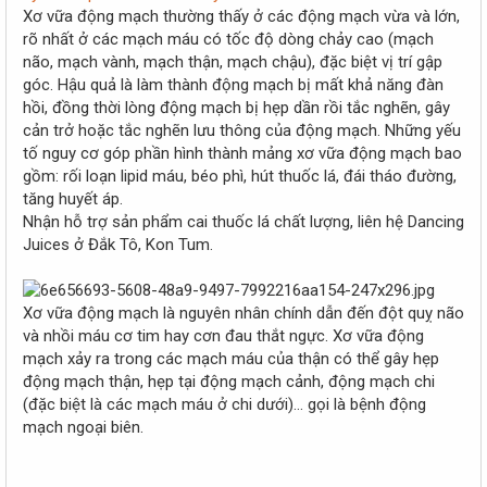
r
Xơ vữa động mạch thường thấy ở các động mạch vừa và lớn,
rõ nhất ở các mạch máu có tốc độ dòng chảy cao (mạch
não, mạch vành, mạch thận, mạch chậu), đặc biệt vị trí gập
góc. Hậu quả là làm thành động mạch bị mất khả năng đàn
hồi, đồng thời lòng động mạch bị hẹp dần rồi tắc nghẽn, gây
cản trở hoặc tắc nghẽn lưu thông của động mạch. Những yếu
tố nguy cơ góp phần hình thành mảng xơ vữa động mạch bao
gồm: rối loạn lipid máu, béo phì, hút thuốc lá, đái tháo đường,
tăng huyết áp.
Nhận hỗ trợ sản phẩm cai thuốc lá chất lượng, liên hệ Dancing
Juices ở Đắk Tô, Kon Tum.
Xơ vữa động mạch là nguyên nhân chính dẫn đến đột quỵ não
và nhồi máu cơ tim hay cơn đau thắt ngực. Xơ vữa động
mạch xảy ra trong các mạch máu của thận có thể gây hẹp
động mạch thận, hẹp tại động mạch cảnh, động mạch chi
(đặc biệt là các mạch máu ở chi dưới)… gọi là bệnh động
mạch ngoại biên.