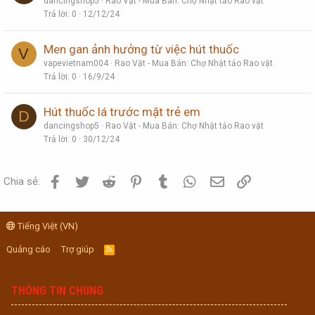
dancingshop5
Rao Vặt - Mua Bán: Chợ Nhật tảo Rao vặt
Trả lời
0
12/12/24
Men gan ảnh hưởng từ việc hút thuốc
V
vapevietnam004
Rao Vặt - Mua Bán: Chợ Nhật tảo Rao vặt
Trả lời
0
16/9/24
Hút thuốc lá trước mặt trẻ em
D
dancingshop5
Rao Vặt - Mua Bán: Chợ Nhật tảo Rao vặt
Trả lời
0
30/12/24
Facebook
Twitter
Reddit
Pinterest
Tumblr
WhatsApp
Email
Link
Chia sẻ:
Tiếng Việt (VN)
Quảng cáo
Trợ giúp
R
S
S
THÔNG TIN CHUNG