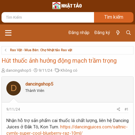
Đăng nhập
Đăng ký
Rao Vặt - Mua Bán: Chợ Nhật tảo Rao vặt
Hút thuốc ảnh hưởng động mạch trầm trọng
T
N
T
dancingshop5
9/11/24
Không có
h
g
ừ
r
à
k
dancingshop5
D
e
y
h
Thành Viên
a
g
ó
d
ử
a
s
i
t
9/11/24
#1
a
r
Nhận hỗ trợ sản phẩm cai thuốc lá chất lượng, liên hệ Dancing
t
Juices ở Đắk Tô, Kon Tum.
https://dancingjuices.com/saltnic-
e
cymlx-super-cool-blueberry-raz-10ml/