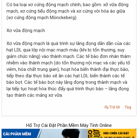
Có ba loại xơ cứng động mạch chính, bao gồm: xỡ vữa động
mạch, xơ cứng tiểu động mạch và xơ cứng vôi hóa áo giữa
(xơ cứng động mạch Mönckeberg).
Xơ vữa động mạch
Xơ vữa động mạch là quá trình sự lắng đọng dần dần của các
hạt LDL qua lớp nội mạc mạch máu (khi bị tổn thương, suy
giảm chức năng) vào thành mạch. Các tế bào đơn nhân thâm
nhiễm vào thành mạch (do tổn thương nội mạc và các yếu tố
viêm, hóa chất trung gian), hoạt hóa biến thành đại thực bào,
tiếp theo đại thực bào sẽ ăn các hạt LDL biến thành các tế
bào bọt. Các tế bào bọt này lắng đọng trong thành mạch và
lại tiếp tục hoạt hóa thúc đẩy quá trình thực bào – lắng đọng
tạo thành các mảng xơ vữa.
Trả lời
Tag
Hổ Trợ Cài Đặt Phần Mềm Máy Tính Online