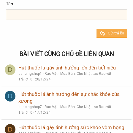
Georgia
15
Justify text
Tên
Tăng lề
Heading 3
18
Tahoma
22
Times New Roman
26
Trebuchet MS
Gửi trả lời
Verdana
BÀI VIẾT CÙNG CHỦ ĐỀ LIÊN QUAN
Hút thuốc lá gây ảnh hưởng lớn đến tiết niệu
D
dancingshop1
Rao Vặt - Mua Bán: Chợ Nhật tảo Rao vặt
Trả lời
0
20/12/24
Hút thuốc lá ảnh hưởng đến sự chắc khỏe của
D
xương
dancingshop7
Rao Vặt - Mua Bán: Chợ Nhật tảo Rao vặt
Trả lời
0
17/12/24
Hút thuốc lá gây ảnh hưởng sức khỏe vòm họng
D